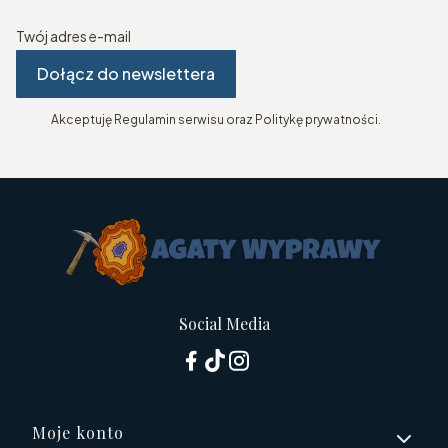
Twój adres e-mail
Dołącz do newslettera
Akceptuję Regulamin serwisu oraz Politykę prywatności.
Social Media
Linki w stopce
Moje konto