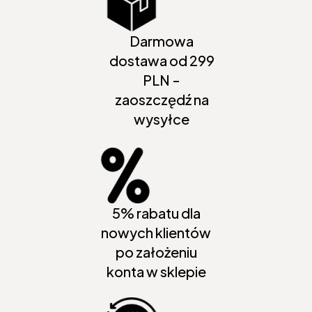
Darmowa
dostawa od 299
PLN -
zaoszczędź na
wysyłce
5% rabatu dla
nowych klientów
po założeniu
konta w sklepie