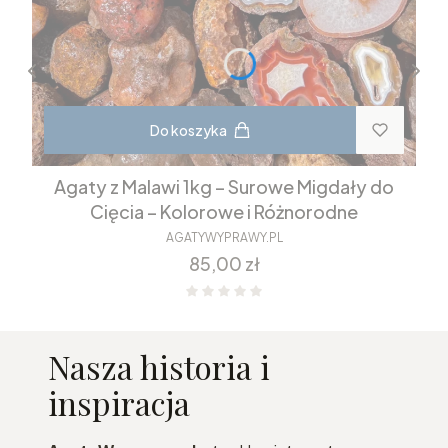
Do koszyka
Agaty z Malawi 1kg – Surowe Migdały do
Cięcia – Kolorowe i Różnorodne
AGATYWYPRAWY.PL
Cena
85,00 zł
Nasza historia i
inspiracja