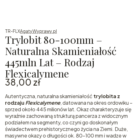
TR-FLX
AgatyWyprawy.pl
Trylobit 80-100mm –
Naturalna Skamieniałość
445mln Lat – Rodzaj
Flexicalymene
Cena
38,00 zł
Autentyczna, naturalna skamieniałość
trylobita z
rodzaju
Flexicalymene
, datowana na okres ordowiku –
sprzed około 445 milionów lat. Okaz charakteryzuje się
wyraźnie zachowaną strukturą pancerza z widocznym
podziałem na segmenty, co czyni go doskonałym
świadectwem prehistorycznego życia na Ziemi. Duże,
masywne okazy o długości ok. 80–100 mm i wadze w