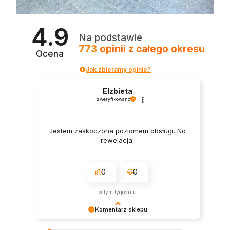
4.9
Na podstawie
773
opinii
z całego okresu
Ocena
Jak zbieramy opinie?
Elzbieta
zweryfikowano
Jestem zaskoczona poziomem obsługi. No
rewelacja.
0
0
w tym tygodniu
Komentarz sklepu
Bardzo dziękujemy za ocenę. Miłego dnia!