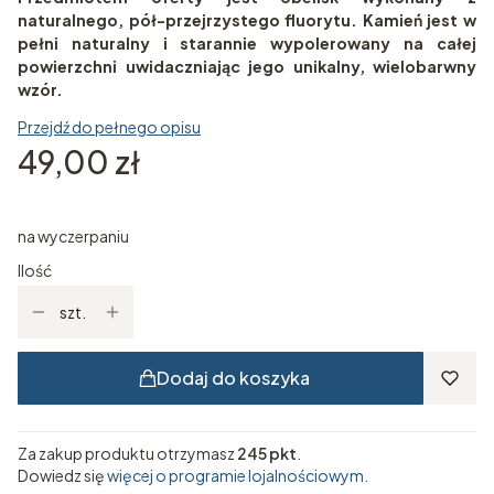
naturalnego, pół-przejrzystego fluorytu. Kamień jest w
pełni naturalny i starannie wypolerowany na całej
powierzchni uwidaczniając jego unikalny, wielobarwny
wzór.
Przejdź do pełnego opisu
Cena
49,00 zł
na wyczerpaniu
Ilość
szt.
Dodaj do koszyka
Za zakup produktu otrzymasz
245 pkt
.
Dowiedz się
więcej o programie lojalnościowym.