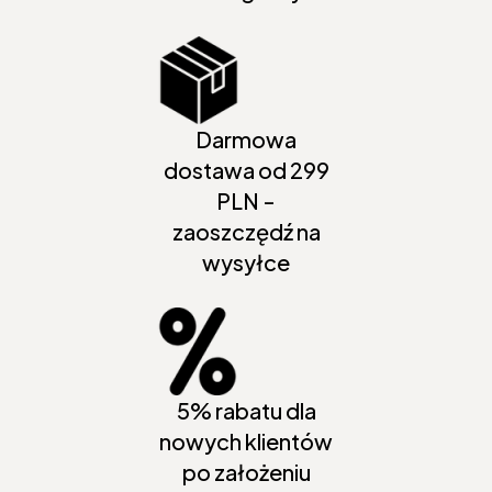
Darmowa
dostawa od 299
PLN -
zaoszczędź na
wysyłce
5% rabatu dla
nowych klientów
po założeniu