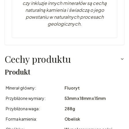
czy inkluzje innych minerałów są cechą
naturalną kamienia i świadczą o jego
powstaniu w naturalnych pr
ocesach
geologicznych.
Cechy produktu
Produkt
Minerał główny:
Fluoryt
Przybliżone wymiary:
53mm x 18mm x 15mm
Przybliżona waga:
288g
Forma kamienia:
Obelisk