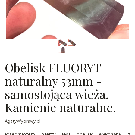
Obelisk FLUORYT
naturalny 53mm -
samostojąca wieża.
Kamienie naturalne.
AgatyWyprawy.pl
Przedmiotem oferty jest obelisk wykonany z