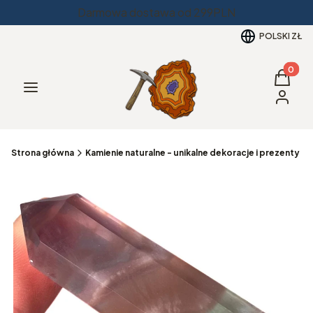
Darmowa dostawa od 299PLN
POLSKI
ZŁ
Produkt
Koszyk
Menu
Zaloguj 
Strona główna
Kamienie naturalne - unikalne dekoracje i prezenty