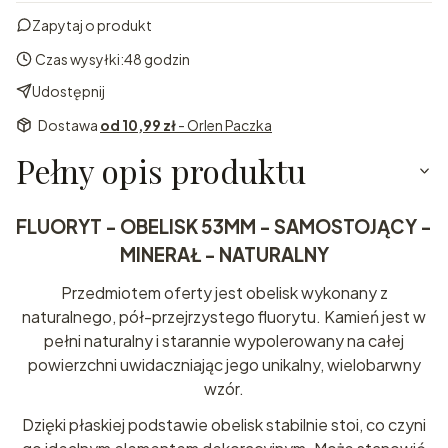
Zapytaj o produkt
Czas wysyłki:
48 godzin
Udostępnij
Dostawa
od 10,99 zł
- Orlen Paczka
Pełny opis produktu
FLUORYT - OBELISK 53MM - SAMOSTOJĄCY -
MINERAŁ - NATURALNY
Przedmiotem oferty jest obelisk wykonany z
naturalnego, pół-przejrzystego fluorytu. Kamień jest w
pełni naturalny i starannie wypolerowany na całej
powierzchni uwidaczniając jego unikalny, wielobarwny
wzór.
Dzięki płaskiej podstawie obelisk stabilnie stoi, co czyni