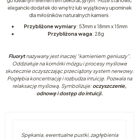
go idealnym elementem dekoracyjnym. Może stanowić
elegancki dodatek do wnętrz lub wyjątkowy upominek
dla miłośników naturalnych kamieni.
Przybliżone wymiary
: 53mm x 18mm x 15mm
Przybliżona waga
: 28g
Fluoryt
nazywany jest inaczej “kamieniem geniuszy”.
Oddziałuje na komórki mózgu i procesy myślowe
skutecznie oczyszczając przeciążony system nerwowy.
Pogłębia koncentrację i rozbudza intuicję. Pozwala na
relaksację myślową.
Symbolizuje:
oczyszczenie,
odnowę i dostęp do intuicji.
Spę
kania, ewentualne pustki, zagłębienia