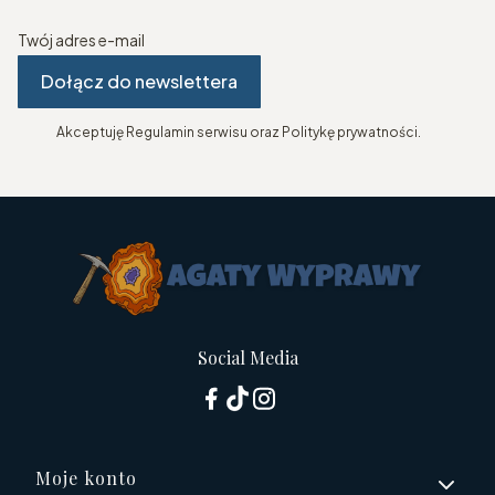
Twój adres e-mail
Dołącz do newslettera
Akceptuję Regulamin serwisu oraz Politykę prywatności.
Social Media
Linki w stopce
Moje konto