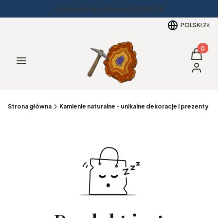
Darmowa dostawa od 299PLN
POLSKI
ZŁ
Produkt
Koszyk
Menu
Zaloguj 
Strona główna
Kamienie naturalne - unikalne dekoracje i prezenty