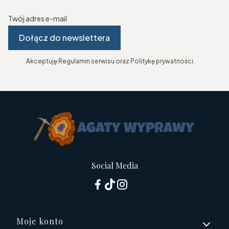
Twój adres e-mail
Dołącz do newslettera
Akceptuję Regulamin serwisu oraz Politykę prywatności.
Social Media
Linki w stopce
Moje konto