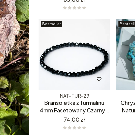
Bestseller
Bestsell
NAT-TUR-29
Bransoletka z Turmalinu
Chry
4mm Fasetowany Czarny –
Natu
Naturalny Kamień Ochronny
M
Cena
74,00 zł