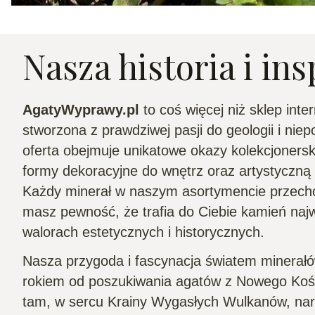
Nasza historia i ins
AgatyWyprawy.pl
to coś więcej niż sklep inte
stworzona z prawdziwej pasji do geologii i nie
oferta obejmuje unikatowe okazy kolekcjonersk
formy dekoracyjne do wnętrz oraz artystyczną b
Każdy minerał w naszym asortymencie przechod
masz pewność, że trafia do Ciebie kamień naj
walorach estetycznych i historycznych.
Nasza przygoda i fascynacja światem minerałó
rokiem od poszukiwania agatów z Nowego Kośc
tam, w sercu Krainy Wygasłych Wulkanów, naro