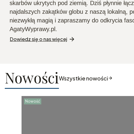
skarbów ukrytych pod ziemią. Dziś płynnie łąc
najdalszych zakątków globu z naszą lokalną, po
niezwykłą magią i zapraszamy do odkrycia fas
AgatyWyprawy.pl.
Dowiedz się o nas więcej
Nowości
Wszystkie nowości
Nowość