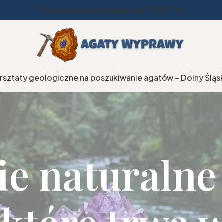
Darmowa dostawa od 299PLN
rsztaty geologiczne na poszukiwanie agatów – Dolny Śląs
e naturalne
 które trwa 