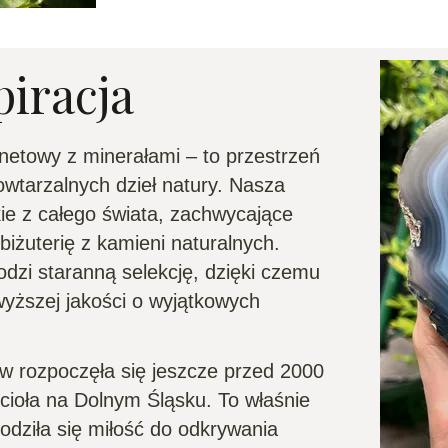
piracja
rnetowy z minerałami – to przestrzeń
powtarzalnych dzieł natury. Nasza
ie z całego świata, zachwycające
iżuterię z kamieni naturalnych.
zi staranną selekcję, dzięki czemu
wyższej jakości o wyjątkowych
w rozpoczęła się jeszcze przed 2000
ioła na Dolnym Śląsku. To właśnie
dziła się miłość do odkrywania