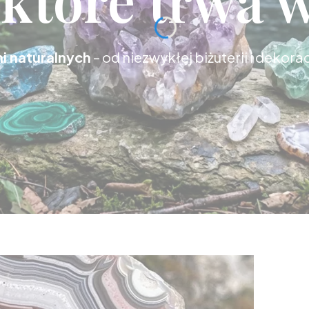
i naturalnych
– od niezwykłej biżuterii i dekora