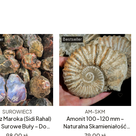
er
Bestseller
SUROWIEC3
AM-SKM
z Maroka (Sidi Rahal)
Amonit 100-120 mm –
– Surowe Buły – Do
Naturalna Skamieniałość
cia i Szlifowania
180mln Lat – Skamielina,
Cena
Cena
98,00 zł
79,00 zł