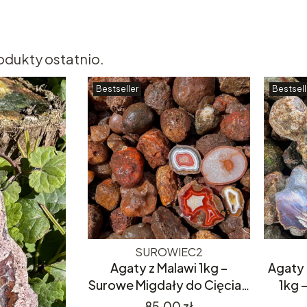
odukty ostatnio.
Bestseller
Bestsell
SUROWIEC2
Agaty z Malawi 1kg –
Agaty 
Surowe Migdały do Cięcia –
1kg 
Kolorowe i Różnorodne
Cię
Cena
85,00 zł