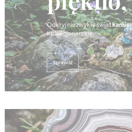
Odkryj niezwykły świat
kamien
kolekcjonerskie.
Sprawdź