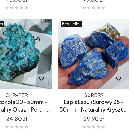
Maroko
er
Bestseller
CHR-PER
SURBR9
zokola 20-50mm –
Lapis Lazuli Surowy 35-
ralny Okaz – Peru –
50mm – Naturalny Kryształ
ocno Niebieska
- Z Afganistanu
Cena
Cena
24,80 zł
29,90 zł