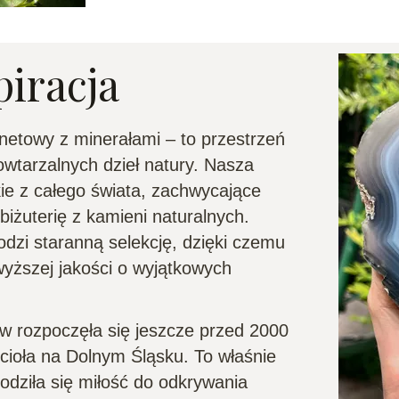
piracja
rnetowy z minerałami – to przestrzeń
powtarzalnych dzieł natury. Nasza
ie z całego świata, zachwycające
iżuterię z kamieni naturalnych.
zi staranną selekcję, dzięki czemu
wyższej jakości o wyjątkowych
w rozpoczęła się jeszcze przed 2000
ioła na Dolnym Śląsku. To właśnie
dziła się miłość do odkrywania