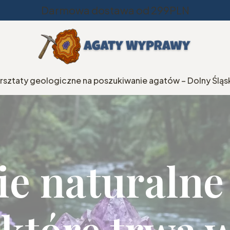
Darmowa dostawa od 299PLN
rsztaty geologiczne na poszukiwanie agatów – Dolny Śląs
e naturalne
 które trwa 