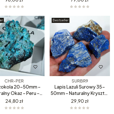
Maroko
er
Bestseller
CHR-PER
SURBR9
zokola 20-50mm –
Lapis Lazuli Surowy 35-
ralny Okaz – Peru –
50mm – Naturalny Kryształ
ocno Niebieska
- Z Afganistanu
Cena
Cena
24,80 zł
29,90 zł