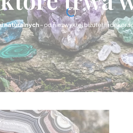
i naturalnych
– od niezwykłej biżuterii i dekora