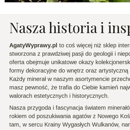
Nasza historia i ins
AgatyWyprawy.pl
to coś więcej niż sklep inte
stworzona z prawdziwej pasji do geologii i nie
oferta obejmuje unikatowe okazy kolekcjonersk
formy dekoracyjne do wnętrz oraz artystyczną b
Każdy minerał w naszym asortymencie przechod
masz pewność, że trafia do Ciebie kamień naj
walorach estetycznych i historycznych.
Nasza przygoda i fascynacja światem minerałó
rokiem od poszukiwania agatów z Nowego Kośc
tam, w sercu Krainy Wygasłych Wulkanów, naro