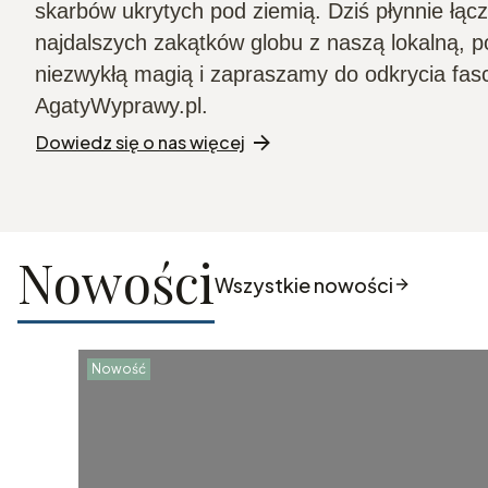
skarbów ukrytych pod ziemią. Dziś płynnie łąc
najdalszych zakątków globu z naszą lokalną, po
niezwykłą magią i zapraszamy do odkrycia fas
AgatyWyprawy.pl.
Dowiedz się o nas więcej
Nowości
Wszystkie nowości
Nowość