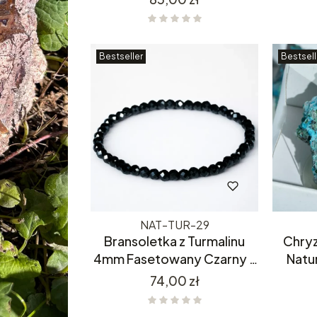
Bestseller
Bestsell
NAT-TUR-29
Bransoletka z Turmalinu
Chry
4mm Fasetowany Czarny –
Natu
Naturalny Kamień Ochronny
M
Cena
74,00 zł