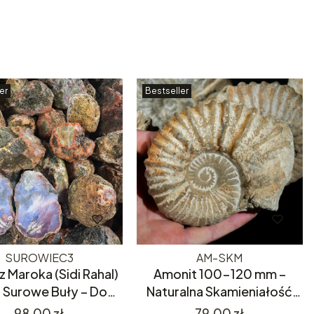
er
Bestseller
SUROWIEC3
AM-SKM
z Maroka (Sidi Rahal)
Amonit 100-120 mm –
– Surowe Buły – Do
Naturalna Skamieniałość
cia i Szlifowania
180mln Lat – Skamielina,
Cena
Cena
98,00 zł
79,00 zł