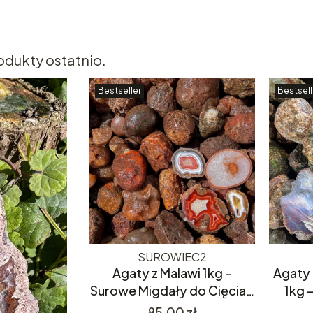
odukty ostatnio.
Bestseller
Bestsell
SUROWIEC2
Agaty z Malawi 1kg –
Agaty 
Surowe Migdały do Cięcia –
1kg 
Kolorowe i Różnorodne
Cię
Cena
85,00 zł