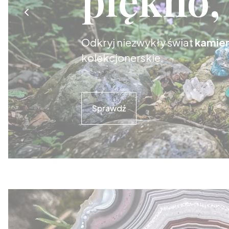
Odkryj niezwykły świat
kamien
kolekcjonerskie.
Sprawdź