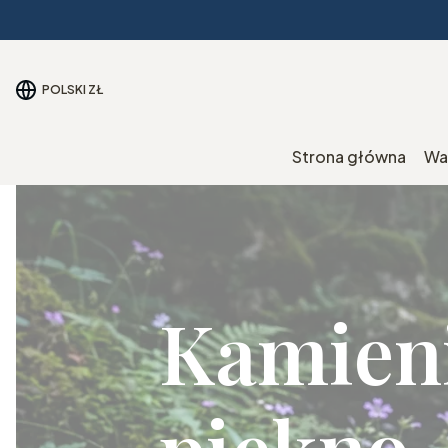
POLSKI
ZŁ
Strona główna
Wa
Kamieni
piękno,