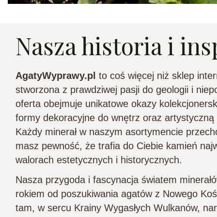
Nasza historia i ins
AgatyWyprawy.pl
to coś więcej niż sklep inte
stworzona z prawdziwej pasji do geologii i nie
oferta obejmuje unikatowe okazy kolekcjonersk
formy dekoracyjne do wnętrz oraz artystyczną b
Każdy minerał w naszym asortymencie przechod
masz pewność, że trafia do Ciebie kamień naj
walorach estetycznych i historycznych.
Nasza przygoda i fascynacja światem minerałó
rokiem od poszukiwania agatów z Nowego Kośc
tam, w sercu Krainy Wygasłych Wulkanów, naro