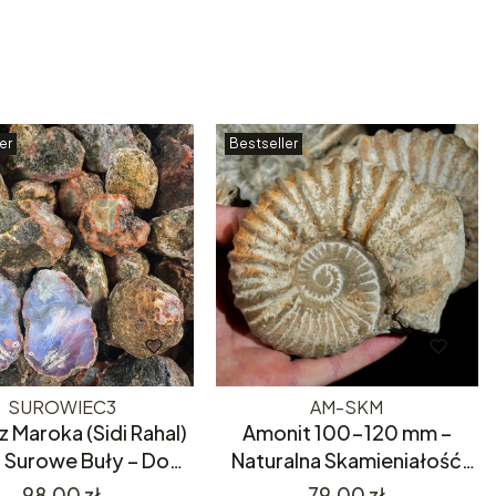
er
Bestseller
SUROWIEC3
AM-SKM
z Maroka (Sidi Rahal)
Amonit 100-120 mm –
– Surowe Buły – Do
Naturalna Skamieniałość
cia i Szlifowania
180mln Lat – Skamielina,
Cena
Cena
98,00 zł
79,00 zł