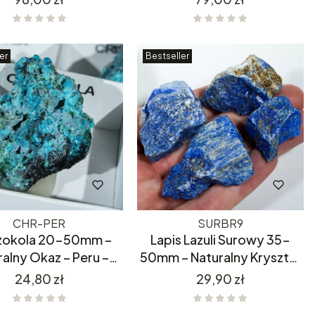
Maroko
er
Bestseller
CHR-PER
SURBR9
zokola 20-50mm –
Lapis Lazuli Surowy 35-
ralny Okaz – Peru –
50mm – Naturalny Kryształ
ocno Niebieska
- Z Afganistanu
Cena
Cena
24,80 zł
29,90 zł