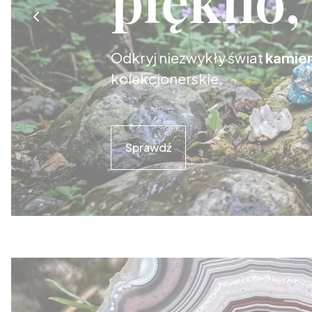
Odkryj niezwykły świat
kamien
kolekcjonerskie.
Sprawdź