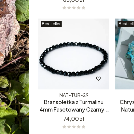
Bestseller
Bestsell
NAT-TUR-29
Bransoletka z Turmalinu
Chry
4mm Fasetowany Czarny –
Natu
Naturalny Kamień Ochronny
M
Cena
74,00 zł