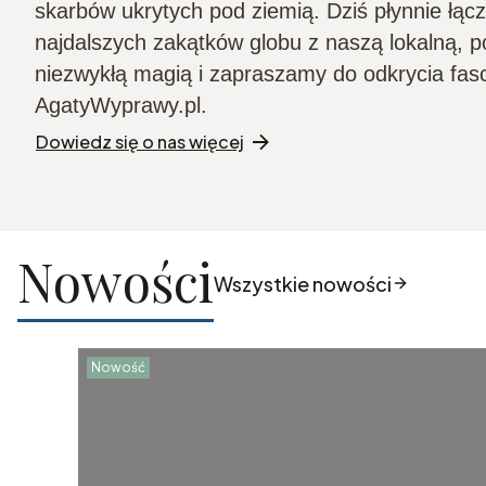
skarbów ukrytych pod ziemią. Dziś płynnie łąc
najdalszych zakątków globu z naszą lokalną, po
niezwykłą magią i zapraszamy do odkrycia fas
AgatyWyprawy.pl.
Dowiedz się o nas więcej
Nowości
Wszystkie nowości
Nowość