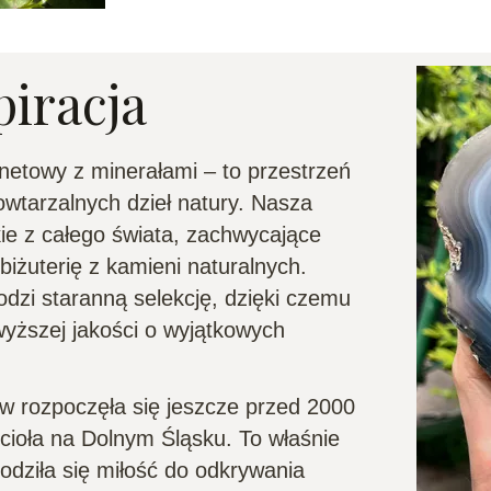
piracja
rnetowy z minerałami – to przestrzeń
powtarzalnych dzieł natury. Nasza
ie z całego świata, zachwycające
iżuterię z kamieni naturalnych.
zi staranną selekcję, dzięki czemu
wyższej jakości o wyjątkowych
w rozpoczęła się jeszcze przed 2000
ioła na Dolnym Śląsku. To właśnie
dziła się miłość do odkrywania