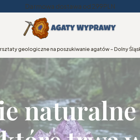
Darmowa dostawa od 299PLN
rsztaty geologiczne na poszukiwanie agatów – Dolny Śląs
e naturalne
 które trwa 