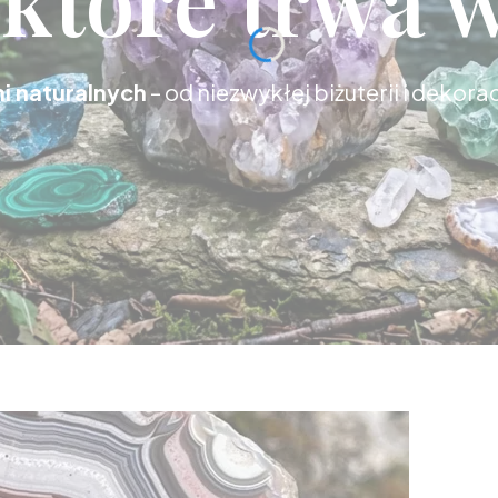
i naturalnych
– od niezwykłej biżuterii i dekora