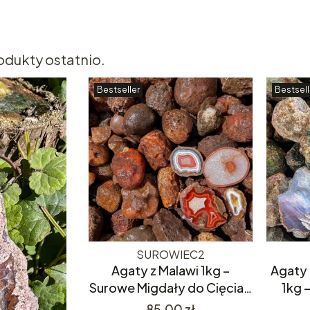
odukty ostatnio.
Bestseller
Bestsell
SUROWIEC2
Agaty z Malawi 1kg –
Agaty 
Surowe Migdały do Cięcia –
1kg 
Kolorowe i Różnorodne
Cię
Cena
85,00 zł