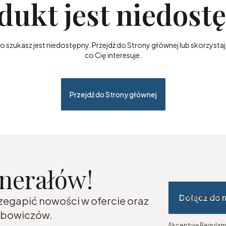
dukt jest niedost
szukasz jest niedostępny. Przejdź do Strony głównej lub skorzystaj 
co Cię interesuje.
Przejdź do Strony głównej
inerałów!
Dołącz do 
Twój adres e
rzegapić nowości w ofercie oraz
lubowiczów.
Akceptuję Regulami