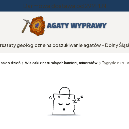
Darmowa dostawa od 299PLN
rsztaty geologiczne na poszukiwanie agatów – Dolny Śląs
 na co dzień
Wisiorki z naturalnych kamieni, minerałów
Tygrysie oko - 