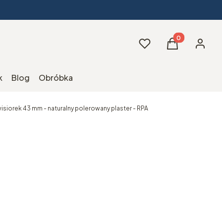
Produkty w kos
Ulubione
Koszyk
Zaloguj 
k
Blog
Obróbka
wisiorek 43 mm - naturalny polerowany plaster - RPA