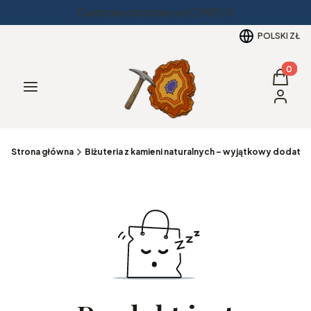
Darmowa dostawa od 299PLN
POLSKI
ZŁ
Produkt
Koszyk
Menu
Zaloguj 
Strona główna
Biżuteria z kamieni naturalnych – wyjątkowy dodatek