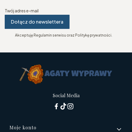
Twój adres e-mail
Dołącz do newslettera
Akceptuję Regulamin serwisu oraz Politykę prywatności.
Social Media
Linki w stopce
Moje konto