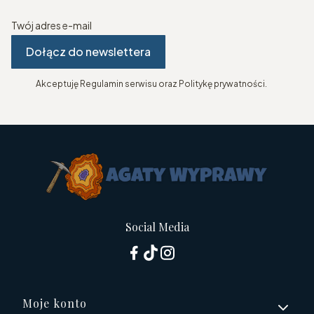
Twój adres e-mail
Dołącz do newslettera
Akceptuję Regulamin serwisu oraz Politykę prywatności.
Social Media
Linki w stopce
Moje konto