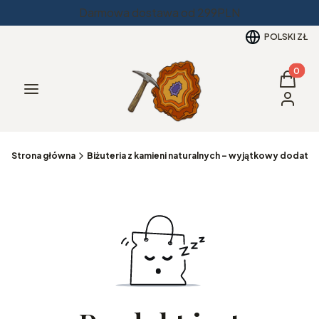
Darmowa dostawa od 299PLN
POLSKI
ZŁ
Produkt
Koszyk
Menu
Zaloguj 
Strona główna
Biżuteria z kamieni naturalnych – wyjątkowy dodatek