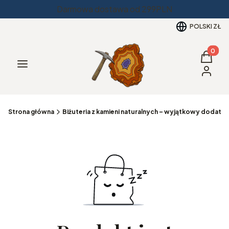
Darmowa dostawa od 299PLN
POLSKI
ZŁ
Produkt
Koszyk
Menu
Zaloguj 
Strona główna
Biżuteria z kamieni naturalnych – wyjątkowy dodatek