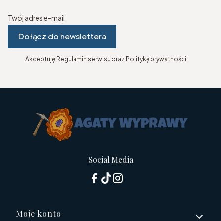
Twój adres e-mail
Dołącz do newslettera
Akceptuję Regulamin serwisu oraz Politykę prywatności.
Social Media
Linki w stopce
Moje konto