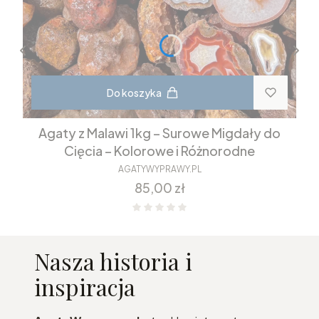
Do koszyka
Agaty z Malawi 1kg – Surowe Migdały do
Cięcia – Kolorowe i Różnorodne
AGATYWYPRAWY.PL
Cena
85,00 zł
Nasza historia i
inspiracja