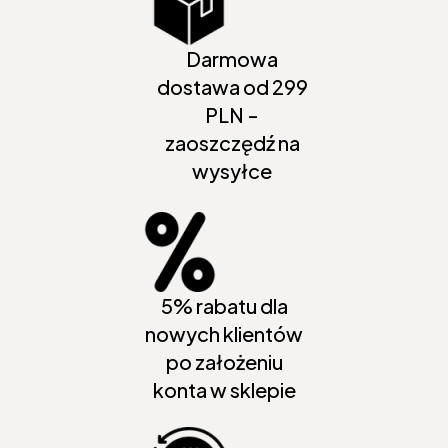
Darmowa
dostawa od 299
PLN -
zaoszczędź na
wysyłce
5% rabatu dla
nowych klientów
po założeniu
konta w sklepie