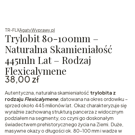
TR-FLX
AgatyWyprawy.pl
Trylobit 80-100mm –
Naturalna Skamieniałość
445mln Lat – Rodzaj
Flexicalymene
Cena
38,00 zł
Autentyczna, naturalna skamieniałość
trylobita z
rodzaju
Flexicalymene
, datowana na okres ordowiku –
sprzed około 445 milionów lat. Okaz charakteryzuje się
wyraźnie zachowaną strukturą pancerza z widocznym
podziałem na segmenty, co czyni go doskonałym
świadectwem prehistorycznego życia na Ziemi. Duże,
masywne okazy o długości ok. 80–100 mm i wadze w