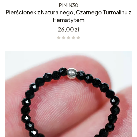
PIMIN30
Pierścionek z Naturalnego, Czarnego Turmalinu z
Hematytem
Cena
26,00 zł