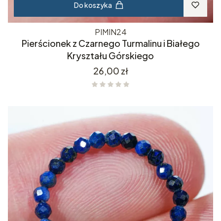
Do koszyka
PIMIN24
Pierścionek z Czarnego Turmalinu i Białego
Kryształu Górskiego
Cena
26,00 zł