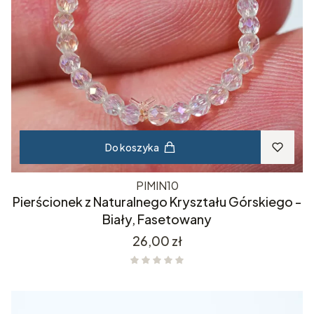
Do koszyka
PIMIN10
Pierścionek z Naturalnego Kryształu Górskiego -
Biały, Fasetowany
Cena
26,00 zł