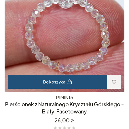
Do koszyka
PIMIN15
Pierścionek z Naturalnego Kryształu Górskiego -
Biały, Fasetowany
Cena
26,00 zł