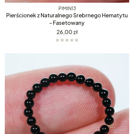
PIMIN13
Pierścionek z Naturalnego Srebrnego Hematytu
- Fasetowany
Cena
26,00 zł