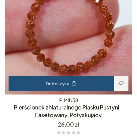
Do koszyka
PIMIN38
Pierścionek z Naturalnego Piasku Pustyni -
Fasetowany, Połyskujący
Cena
26,00 zł