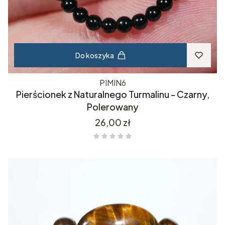
Do koszyka
PIMIN6
Pierścionek z Naturalnego Turmalinu - Czarny,
Polerowany
Cena
26,00 zł