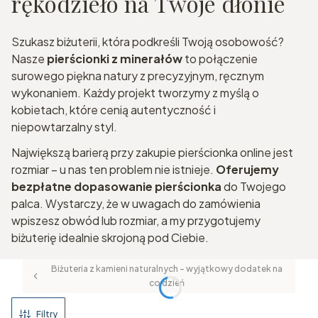
rękodzieło na Twoje dłonie
Szukasz biżuterii, która podkreśli Twoją osobowość?
Nasze
pierścionki z minerałów
to połączenie
surowego piękna natury z precyzyjnym, ręcznym
wykonaniem. Każdy projekt tworzymy z myślą o
kobietach, które cenią autentyczność i
niepowtarzalny styl.
Największą barierą przy zakupie pierścionka online jest
rozmiar – u nas ten problem nie istnieje.
Oferujemy
bezpłatne dopasowanie pierścionka
do Twojego
palca. Wystarczy, że w uwagach do zamówienia
wpiszesz obwód lub rozmiar, a my przygotujemy
biżuterię idealnie skrojoną pod Ciebie.
Biżuteria z kamieni naturalnych – wyjątkowy dodatek na
co dzień
Filtry