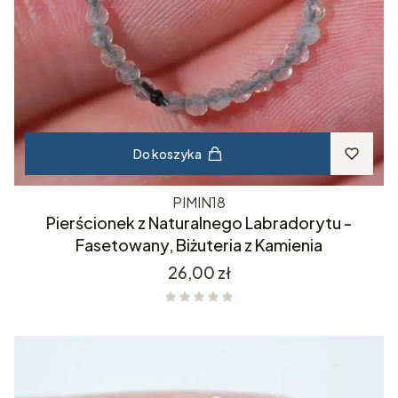
Do koszyka
PIMIN18
Pierścionek z Naturalnego Labradorytu -
Fasetowany, Biżuteria z Kamienia
Cena
26,00 zł