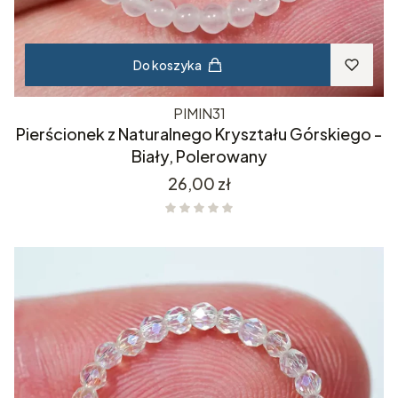
Do koszyka
PIMIN31
Pierścionek z Naturalnego Kryształu Górskiego -
Biały, Polerowany
Cena
26,00 zł