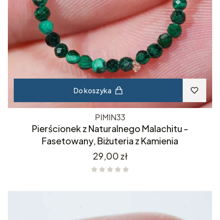
Do koszyka
PIMIN33
Pierścionek z Naturalnego Malachitu -
Fasetowany, Biżuteria z Kamienia
Cena
29,00 zł