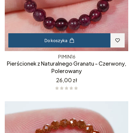
Do koszyka
PIMIN16
Pierścionek z Naturalnego Granatu - Czerwony,
Polerowany
Cena
26,00 zł