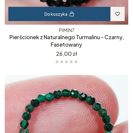
Do koszyka
PIMIN7
Pierścionek z Naturalnego Turmalinu - Czarny,
Fasetowany
Cena
26,00 zł