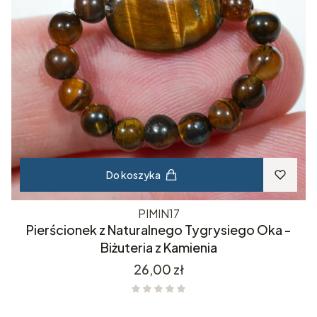
Do koszyka
PIMIN17
Pierścionek z Naturalnego Tygrysiego Oka -
Biżuteria z Kamienia
Cena
26,00 zł