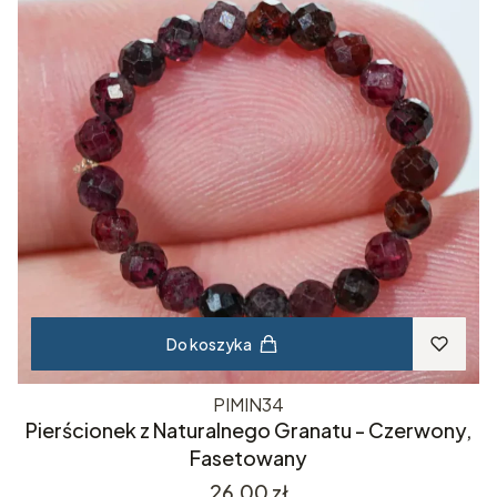
Do koszyka
PIMIN34
Pierścionek z Naturalnego Granatu - Czerwony,
Fasetowany
Cena
26,00 zł