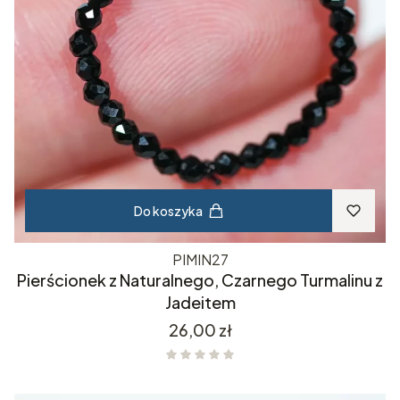
Do koszyka
PIMIN27
Pierścionek z Naturalnego, Czarnego Turmalinu z
Jadeitem
Cena
26,00 zł