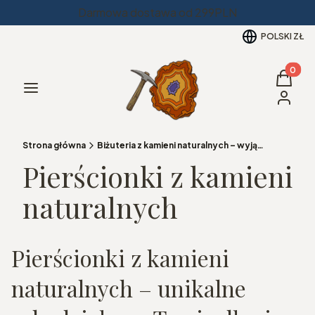
Darmowa dostawa od 299PLN
POLSKI
ZŁ
Produkt
Koszyk
Menu
Zaloguj 
Strona główna
Biżuteria z kamieni naturalnych – wyjątkowy dodatek na co dzień
Pierścionki z kamieni
naturalnych
Pierścionki z kamieni
naturalnych – unikalne