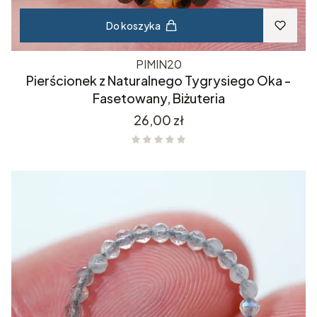
Do koszyka
PIMIN20
Pierścionek z Naturalnego Tygrysiego Oka -
Fasetowany, Biżuteria
Cena
26,00 zł