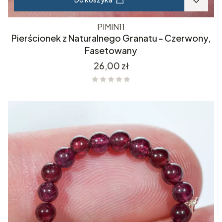
PIMIN11
Pierścionek z Naturalnego Granatu - Czerwony,
Fasetowany
Cena
26,00 zł