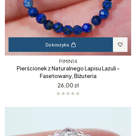
Do koszyka
PIMIN14
Pierścionek z Naturalnego Lapisu Lazuli -
Fasetowany, Biżuteria
Cena
26,00 zł