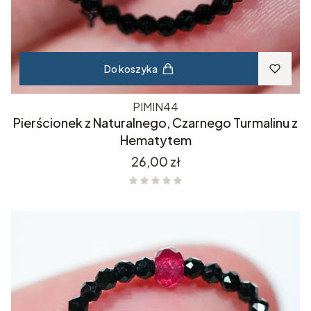
Do koszyka
PIMIN44
Pierścionek z Naturalnego, Czarnego Turmalinu z
Hematytem
Cena
26,00 zł