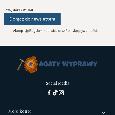
Twój adres e-mail
Dołącz do newslettera
Akceptuję Regulamin serwisu oraz Politykę prywatności.
Social Media
Linki w stopce
Moje konto