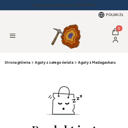
Darmowa dostawa od 299PLN
POLSKI
ZŁ
Produkt
Koszyk
Menu
Zaloguj 
Strona główna
Agaty z całego świata
Agaty z Madagaskaru