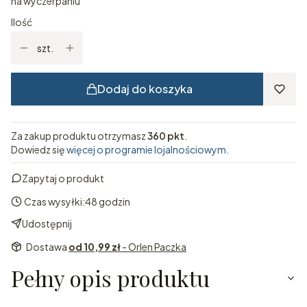
na wyczerpaniu
Ilość
szt.
Dodaj do koszyka
Za zakup produktu otrzymasz
360 pkt
.
Dowiedz się
więcej o programie lojalnościowym.
Zapytaj o produkt
Czas wysyłki:
48 godzin
Udostępnij
Dostawa
od 10,99 zł
- Orlen Paczka
Pełny opis produktu