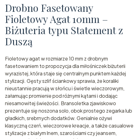
Drobno Fasetowany
Fioletowy Agat 10mm –
Biżuteria typu Statement z
Duszą
Fioletowy agat w rozmiarze 10 mm z drobnym
fasetowaniem to propozycja dla miłośniczek biżuterii
wyrazistej, która staje się centralnym punktem każdej
stylizacji. Gęsty szlif ściankowy sprawia, że koraliki
nieustannie pracują w słońcu i świetle wieczorowym,
załamując promienie pod różnymi kątami i dodając
niesamowitej świeżości. Bransoletka zjawiskowo
prezentuje się noszona solo, obok prostego zegarka lub
gładkich, srebrnych dodatków. Genialnie ożywi
klasyczną czerń, wieczorowe kreacje, a także casualowe
stylizacje z białym lnem, szarościami czy jeansem,