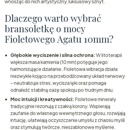
wnosząc do nich artystyczny, luksusowy sznyt.
Dlaczego warto wybrać
bransoletkę o mocy
Fioletowego Agatu 10mm?
Głębokie wyciszenie i silna ochrona:
W litoterapii
większa masa kamienia (10 mm) potęguje jego
harmonizujące działanie. Fioletowa wibracja działa
niezwykle kojąco na przebodźcowany układ nerwowy
– neutralizuje stres, wycisza lęki oraz pomaga
odnaleźć stabilną oazę spokoju po trudnym dniu.
Moc intuicji i kreatywności:
Fioletowe minerały
tradycyjnie rezonują z czakrą korony. Wspierają
zaufanie do własnego wewnętrznego głosu, rozwijają
intuicję, ułatwiają oczyszczenie umysłu z chaosu myśli
oraz stymulują twórcze, nieszablonowe myślenie.