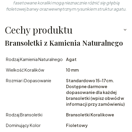
fasetowane koraliki mogą nieznacznie różnić się głębią
fioletowej barwy oraz wewnętrznym rysunkiem struktur agatu.
Cechy produktu
Bransoletki z Kamienia Naturalnego
Rodzaj Kamienia Naturalnego
Agat
Wielkość Koralików
10 mm
Rozmiar i Dopasowanie
Standardowo 15-17cm.
Dostępne darmowe
dopasowanie dla każdej
bransoletki (wpisz obwód w
informacji przy zamówieniu)
Rodzaj Bransoletki
Bransoletki Koralikowe
Dominujący Kolor
Fioletowy