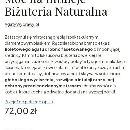
Biżuteria Naturalna
AgatyWyprawy.pl
Zafascynuj się mistyczną głębią i spektakularnym,
diamentowym blaskiem! Ręcznie robiona bransoletka z
fioletowego agatu drobno fasetowanego
o imponującej
średnicy 10 mm to luksusowa biżuteria o wielkiej sile
przyciągania. Duże koraliki zostały pokryte tysiącami malutkich
ścianek, które zjawiskowo załamują światło przy każdym ruchu
dłoni. Ten naturalny, dobarwiany amulet skrywa w sobie
moc
głębokiego wyciszenia, rozwijania intuicji oraz silnej
ochrony przed codziennym stresem
. Idealny wybór dla
kobiet, które kochają odważne dodatki z najwyższej półki!
Przejdź do pełnego opisu
Cena
72,00 zł