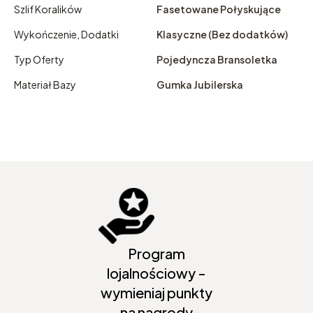
Szlif Koralików
Fasetowane Połyskujące
Wykończenie, Dodatki
Klasyczne (Bez dodatków)
Typ Oferty
Pojedyncza Bransoletka
Materiał Bazy
Gumka Jubilerska
Program
lojalnościowy -
wymieniaj punkty
na nagrody