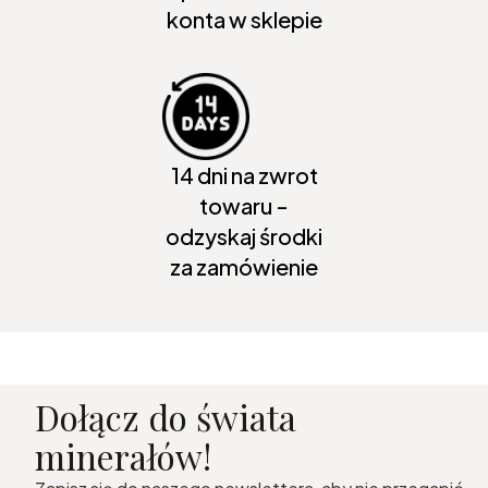
konta w sklepie
14 dni na zwrot
towaru -
odzyskaj środki
za zamówienie
Dołącz do świata
minerałów!