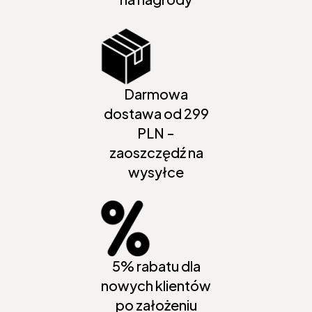
Darmowa
dostawa od 299
PLN -
zaoszczędź na
wysyłce
5% rabatu dla
nowych klientów
po założeniu