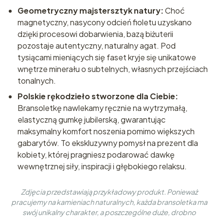
Geometryczny majstersztyk natury:
Choć
magnetyczny, nasycony odcień fioletu uzyskano
dzięki procesowi dobarwienia, bazą biżuterii
pozostaje autentyczny, naturalny agat. Pod
tysiącami mieniących się faset kryje się unikatowe
wnętrze minerału o subtelnych, własnych przejściach
tonalnych.
Polskie rękodzieło stworzone dla Ciebie:
Bransoletkę nawlekamy ręcznie na wytrzymałą,
elastyczną gumkę jubilerską, gwarantując
maksymalny komfort noszenia pomimo większych
gabarytów. To ekskluzywny pomysł na prezent dla
kobiety, której pragniesz podarować dawkę
wewnętrznej siły, inspiracji i głębokiego relaksu.
Zdjęcia przedstawiają przykładowy produkt. Ponieważ
pracujemy na kamieniach naturalnych, każda bransoletka ma
swój unikalny charakter, a poszczególne duże, drobno