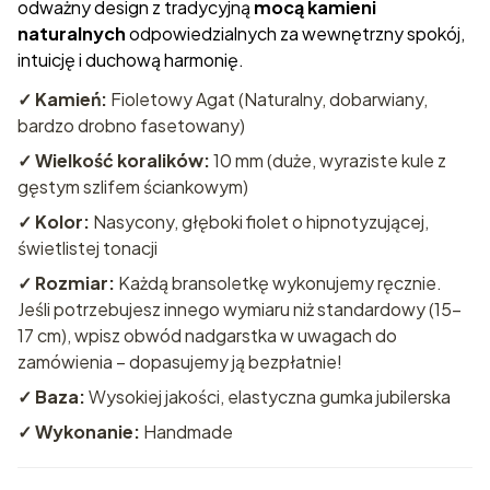
odważny design z tradycyjną
mocą kamieni
naturalnych
odpowiedzialnych za wewnętrzny spokój,
intuicję i duchową harmonię.
✓ Kamień:
Fioletowy Agat (Naturalny, dobarwiany,
bardzo drobno fasetowany)
✓ Wielkość koralików:
10 mm (duże, wyraziste kule z
gęstym szlifem ściankowym)
✓ Kolor:
Nasycony, głęboki fiolet o hipnotyzującej,
świetlistej tonacji
✓ Rozmiar:
Każdą bransoletkę wykonujemy ręcznie.
Jeśli potrzebujesz innego wymiaru niż standardowy (15-
17 cm), wpisz obwód nadgarstka w uwagach do
zamówienia – dopasujemy ją bezpłatnie!
✓ Baza:
Wysokiej jakości, elastyczna gumka jubilerska
✓ Wykonanie:
Handmade