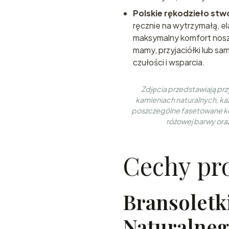
Polskie rękodzieło stw
ręcznie na wytrzymałą, e
maksymalny komfort nosz
mamy, przyjaciółki lub sa
czułości i wsparcia.
Zdjęcia przedstawiają pr
kamieniach naturalnych, każ
poszczególne fasetowane kor
różowej barwy ora
Cechy pr
Bransoletk
Naturalne