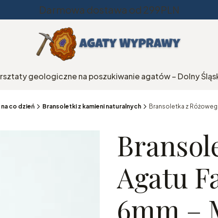
Darmowa dostawa od 299PLN
rsztaty geologiczne na poszukiwanie agatów – Dolny Śląs
 na co dzień
Bransoletki z kamieni naturalnych
Bransoletka z Różoweg
Bransol
Agatu F
6mm – M