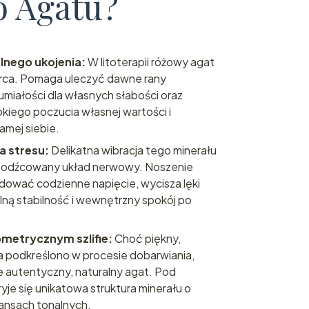
 Agatu?
lnego ukojenia:
W litoterapii różowy agat
 serca. Pomaga uleczyć dawne rany
miałości dla własnych słabości oraz
iego poczucia własnej wartości i
amej siebie.
ja stresu:
Delikatna wibracja tego minerału
zebodźcowany układ nerwowy. Noszenie
dować codzienne napięcie, wycisza lęki
ną stabilność i wewnętrzny spokój po
ometrycznym szlifie:
Choć piękny,
 podkreślono w procesie dobarwiania,
e autentyczny, naturalny agat. Pod
ryje się unikatowa struktura minerału o
ansach tonalnych.