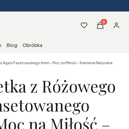
Produkty w kos
Ulubione
Koszyk
Zaloguj 
k
Blog
Obróbka
o Agatu Fasetowanego 6mm – Moc na Miłość – Kamienie Naturalne
etka z Różowego
asetowanego
oc na Miłość –