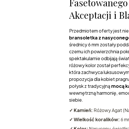
Fasetowanego
Akceptacji i B
Przedmiotem oferty jest ni
bransoletka z nasyconeg
średnicy 6 mm zostały podd
czemu ich powierzchnia pokr
spektakularnie odbijają świa
różowy kolor został perfekc
która zachwyca luksusowym 
propozycja dla kobiet prag
połysk z tradycyjną
mocą k
wewnętrzną harmonię, emoc
siebie.
✓ Kamień:
Różowy Agat (Na
✓ Wielkość koralików:
6 mm
✓ Kolor:
Nasycony, świetlist