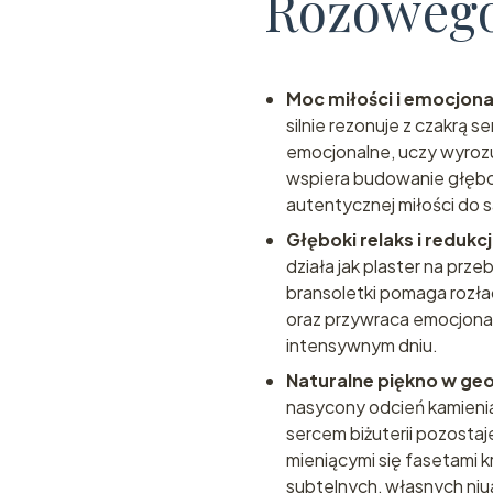
Różowego
Moc miłości i emocjona
silnie rezonuje z czakrą
emocjonalne, uczy wyrozu
wspiera budowanie głębok
autentycznej miłości do s
Głęboki relaks i redukc
działa jak plaster na pr
bransoletki pomaga rozła
oraz przywraca emocjonal
intensywnym dniu.
Naturalne piękno w ge
nasycony odcień kamienia
sercem biżuterii pozostaj
mieniącymi się fasetami k
subtelnych, własnych niu