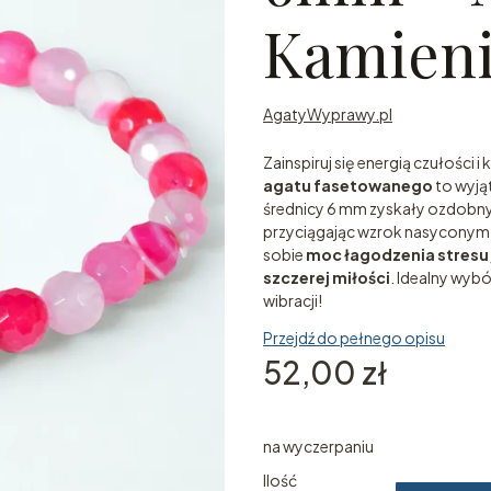
Kamieni
AgatyWyprawy.pl
Zainspiruj się energią czułości
agatu fasetowanego
to wyją
średnicy 6 mm zyskały ozdobny 
przyciągając wzrok nasyconym,
sobie
moc łagodzenia stresu,
szczerej miłości
. Idealny wybó
wibracji!
Przejdź do pełnego opisu
Cena
52,00 zł
na wyczerpaniu
Ilość