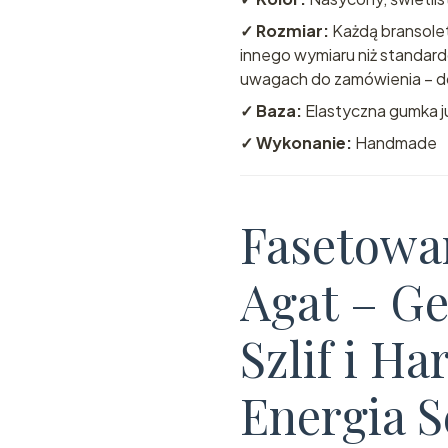
✓ Rozmiar:
Każdą bransolet
innego wymiaru niż standar
uwagach do zamówienia – do
✓ Baza:
Elastyczna gumka ju
✓ Wykonanie:
Handmade
Fasetowa
Agat – G
Szlif i H
Energia S