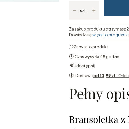
szt.
Za zakup produktu otrzymasz
2
Dowiedz się
więcej o programie
Zapytaj o produkt
Czas wysyłki:
48 godzin
Udostępnij
Dostawa
od 10,99 zł
- Orle
Pełny opi
Bransoletka z