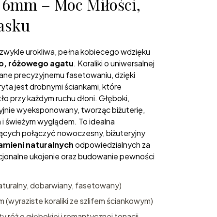
 6mm – Moc Miłości,
lasku
ezwykle urokliwa, pełna kobiecego wdzięku
o, różowego agatu
. Koraliki o uniwersalnej
ane precyzyjnemu fasetowaniu, dzięki
yta jest drobnymi ściankami, które
tło przy każdym ruchu dłoni. Głęboki,
yjnie wyeksponowany, tworząc biżuterię,
i świeżym wyglądem. To idealna
nących połączyć nowoczesny, biżuteryjny
amieni naturalnych
odpowiedzialnych za
jonalne ukojenie oraz budowanie pewności
turalny, dobarwiany, fasetowany)
 (wyraziste koraliki ze szlifem ściankowym)
y róż o głębokiej i romantycznej tonacji