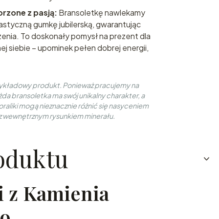
orzone z pasją:
Bransoletkę nawlekamy
lastyczną gumkę jubilerską, gwarantując
enia. To doskonały pomysł na prezent dla
mej siebie – upominek pełen dobrej energii,
zykładowy produkt. Ponieważ pracujemy na
da bransoletka ma swój unikalny charakter, a
aliki mogą nieznacznie różnić się nasyceniem
z wewnętrznym rysunkiem minerału.
oduktu
i z Kamienia
go