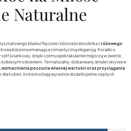
e Naturalne
 i kryształowego blasku! Ręcznie robiona bransoletka z
różowego
tkowa biżuteria emanująca romantyczną elegancją. Koraliki o
szlif ściankowy, dzięki czemu spektakularnie migoczą w świetle,
 kobiecym odcieniem. Ten naturalny, dobarwiany amulet skrywa w
 wzmacniania poczucia własnej wartości oraz przyciągania
r dla kobiet, które kochają wyraziste dodatki pełne ciepłych