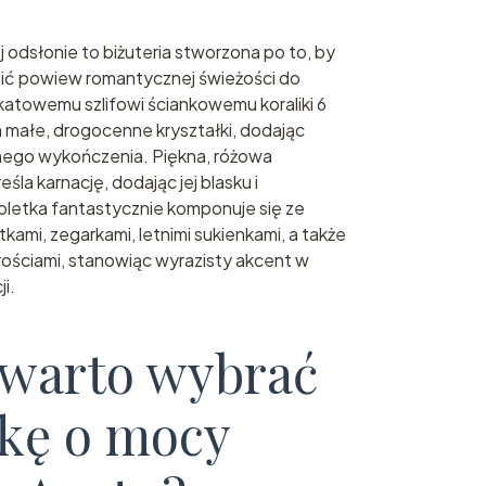
odsłonie to biżuteria stworzona po to, by
sić powiew romantycznej świeżości do
ikatowemu szlifowi ściankowemu koraliki 6
 małe, drogocenne kryształki, dodając
anego wykończenia. Piękna, różowa
śla karnację, dodając jej blasku i
letka fantastycznie komponuje się ze
kami, zegarkami, letnimi sukienkami, a także
zarościami, stanowiąc wyrazisty akcent w
i.
 warto wybrać
tkę o mocy