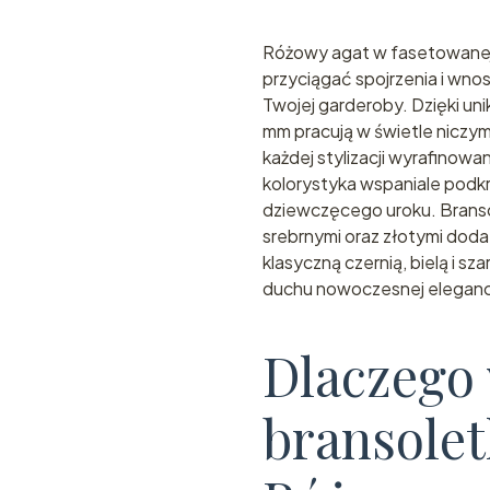
Różowy agat w fasetowanej 
przyciągać spojrzenia i wno
Twojej garderoby. Dzięki un
mm pracują w świetle niczym
każdej stylizacji wyrafinow
kolorystyka wspaniale podkre
dziewczęcego uroku. Branso
srebrnymi oraz złotymi dodat
klasyczną czernią, bielą i s
duchu nowoczesnej elegancj
Dlaczego
bransole