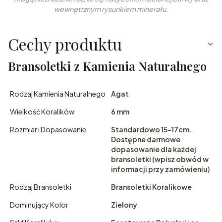
wewnętrznym rysunkiem minerału.
Cechy produktu
Bransoletki z Kamienia Naturalnego
Rodzaj Kamienia Naturalnego
Agat
Wielkość Koralików
6 mm
Rozmiar i Dopasowanie
Standardowo 15-17cm.
Dostępne darmowe
dopasowanie dla każdej
bransoletki (wpisz obwód w
informacji przy zamówieniu)
Rodzaj Bransoletki
Bransoletki Koralikowe
Dominujący Kolor
Zielony