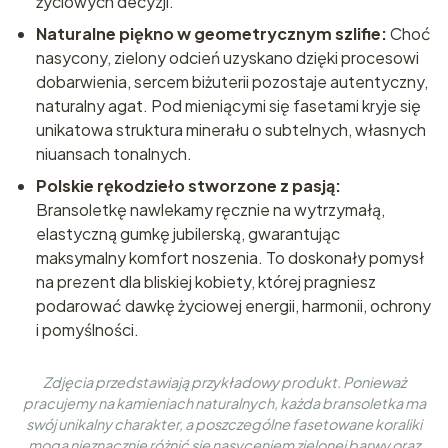
życiowych decyzji.
Naturalne piękno w geometrycznym szlifie:
Choć
nasycony, zielony odcień uzyskano dzięki procesowi
dobarwienia, sercem biżuterii pozostaje autentyczny,
naturalny agat. Pod mieniącymi się fasetami kryje się
unikatowa struktura minerału o subtelnych, własnych
niuansach tonalnych.
Polskie rękodzieło stworzone z pasją:
Bransoletkę nawlekamy ręcznie na wytrzymałą,
elastyczną gumkę jubilerską, gwarantując
maksymalny komfort noszenia. To doskonały pomysł
na prezent dla bliskiej kobiety, której pragniesz
podarować dawkę życiowej energii, harmonii, ochrony
i pomyślności.
Zdjęcia przedstawiają przykładowy produkt. Ponieważ
pracujemy na kamieniach naturalnych, każda bransoletka ma
swój unikalny charakter, a poszczególne fasetowane koraliki
mogą nieznacznie różnić się nasyceniem zielonej barwy oraz