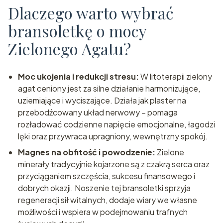
Dlaczego warto wybrać
bransoletkę o mocy
Zielonego Agatu?
Moc ukojenia i redukcji stresu:
W litoterapii zielony
agat ceniony jest za silne działanie harmonizujące,
uziemiające i wyciszające. Działa jak plaster na
przebodźcowany układ nerwowy – pomaga
rozładować codzienne napięcie emocjonalne, łagodzi
lęki oraz przywraca upragniony, wewnętrzny spokój.
Magnes na obfitość i powodzenie:
Zielone
minerały tradycyjnie kojarzone są z czakrą serca oraz
przyciąganiem szczęścia, sukcesu finansowego i
dobrych okazji. Noszenie tej bransoletki sprzyja
regeneracji sił witalnych, dodaje wiary we własne
możliwości i wspiera w podejmowaniu trafnych