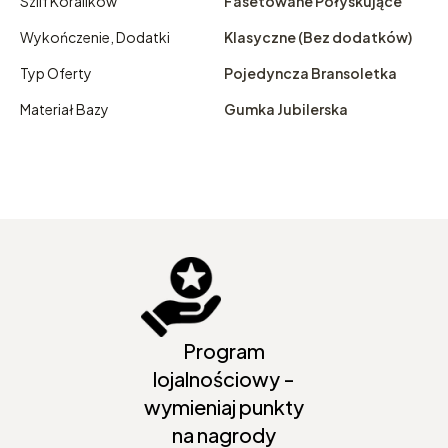
Szlif Koralików
Fasetowane Połyskujące
Wykończenie, Dodatki
Klasyczne (Bez dodatków)
Typ Oferty
Pojedyncza Bransoletka
Materiał Bazy
Gumka Jubilerska
Program
lojalnościowy -
wymieniaj punkty
na nagrody