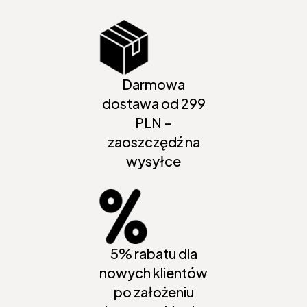
Darmowa
dostawa od 299
PLN -
zaoszczędź na
wysyłce
5% rabatu dla
nowych klientów
po założeniu