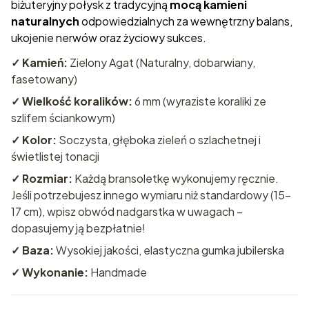
biżuteryjny połysk z tradycyjną
mocą kamieni
naturalnych
odpowiedzialnych za wewnętrzny balans,
ukojenie nerwów oraz życiowy sukces.
✓ Kamień:
Zielony Agat (Naturalny, dobarwiany,
fasetowany)
✓ Wielkość koralików:
6 mm (wyraziste koraliki ze
szlifem ściankowym)
✓ Kolor:
Soczysta, głęboka zieleń o szlachetnej i
świetlistej tonacji
✓ Rozmiar:
Każdą bransoletkę wykonujemy ręcznie.
Jeśli potrzebujesz innego wymiaru niż standardowy (15-
17 cm), wpisz obwód nadgarstka w uwagach –
dopasujemy ją bezpłatnie!
✓ Baza:
Wysokiej jakości, elastyczna gumka jubilerska
✓ Wykonanie:
Handmade