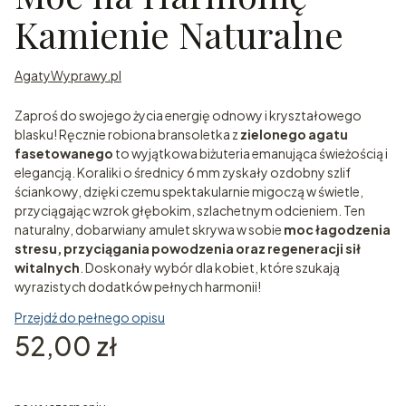
Kamienie Naturalne
AgatyWyprawy.pl
Zaproś do swojego życia energię odnowy i kryształowego
blasku! Ręcznie robiona bransoletka z
zielonego agatu
fasetowanego
to wyjątkowa biżuteria emanująca świeżością i
elegancją. Koraliki o średnicy 6 mm zyskały ozdobny szlif
ściankowy, dzięki czemu spektakularnie migoczą w świetle,
przyciągając wzrok głębokim, szlachetnym odcieniem. Ten
naturalny, dobarwiany amulet skrywa w sobie
moc łagodzenia
stresu, przyciągania powodzenia oraz regeneracji sił
witalnych
. Doskonały wybór dla kobiet, które szukają
wyrazistych dodatków pełnych harmonii!
Przejdź do pełnego opisu
Cena
52,00 zł