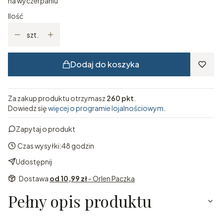
na wyczerpaniu
Ilość
szt.
Dodaj do koszyka
Za zakup produktu otrzymasz
260 pkt
.
Dowiedz się
więcej o programie lojalnościowym.
Zapytaj o produkt
Czas wysyłki:
48 godzin
Udostępnij
Dostawa
od 10,99 zł
- Orlen Paczka
Pełny opis produktu