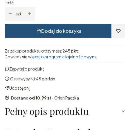
Ilość
szt.
Dodaj do koszyka
Za zakup produktu otrzymasz
245 pkt
.
Dowiedz się
więcej o programie lojalnościowym.
Zapytaj o produkt
Czas wysyłki:
48 godzin
Udostępnij
Dostawa
od 10,99 zł
- Orlen Paczka
Pełny opis produktu