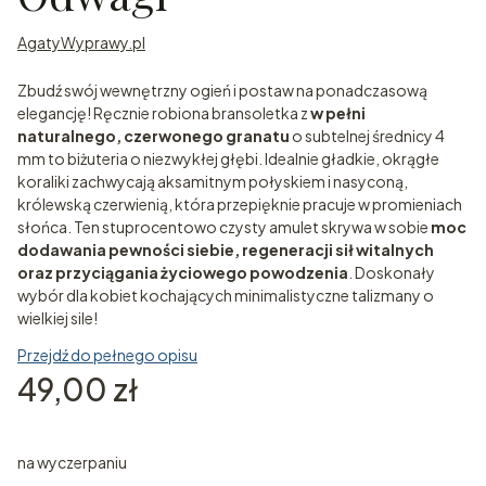
AgatyWyprawy.pl
Zbudź swój wewnętrzny ogień i postaw na ponadczasową
elegancję! Ręcznie robiona bransoletka z
w pełni
naturalnego, czerwonego granatu
o subtelnej średnicy 4
mm to biżuteria o niezwykłej głębi. Idealnie gładkie, okrągłe
koraliki zachwycają aksamitnym połyskiem i nasyconą,
królewską czerwienią, która przepięknie pracuje w promieniach
słońca. Ten stuprocentowo czysty amulet skrywa w sobie
moc
dodawania pewności siebie, regeneracji sił witalnych
oraz przyciągania życiowego powodzenia
. Doskonały
wybór dla kobiet kochających minimalistyczne talizmany o
wielkiej sile!
Przejdź do pełnego opisu
Cena
49,00 zł
na wyczerpaniu