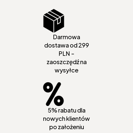
Darmowa
dostawa od 299
PLN -
zaoszczędź na
wysyłce
5% rabatu dla
nowych klientów
po założeniu