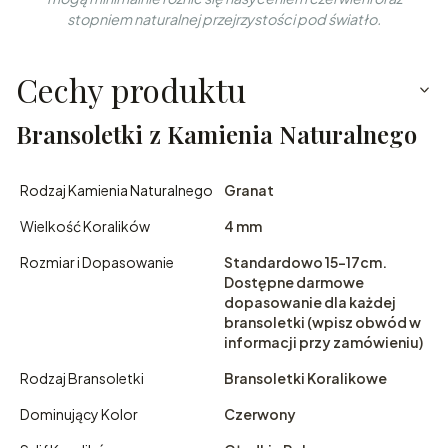
stopniem naturalnej przejrzystości pod światło.
Cechy produktu
Bransoletki z Kamienia Naturalnego
Rodzaj Kamienia Naturalnego
Granat
Wielkość Koralików
4 mm
Rozmiar i Dopasowanie
Standardowo 15-17cm.
Dostępne darmowe
dopasowanie dla każdej
bransoletki (wpisz obwód w
informacji przy zamówieniu)
Rodzaj Bransoletki
Bransoletki Koralikowe
Dominujący Kolor
Czerwony