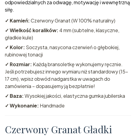
odpowiedzialnych za odwagę, motywację i wewnętrzną
siłę.
✓ Kamień:
Czerwony Granat (W 100% naturalny)
✓ Wielkość koralików:
4 mm (subtelne, klasyczne,
gładkie kule)
✓ Kolor:
Soczysta, nasycona czerwień o głębokiej,
rubinowej tonacji
✓ Rozmiar:
Każdą bransoletkę wykonujemy ręcznie.
Jeśli potrzebujesz innego wymiaru niż standardowy (15-
17 cm), wpisz obwód nadgarstka w uwagach do
zamówienia – dopasujemy ją bezpłatnie!
✓ Baza:
Wysokiej jakości, elastyczna gumka jubilerska
✓ Wykonanie:
Handmade
Czerwony Granat Gładki