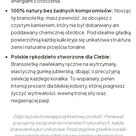
energiami z otoczenia.
100% natury bez żadnych kompromisów:
Nosząc
tę bransoletkę, masz pewność, że obcujesz z
czystym kamieniem, który nie był dobarwiany ani
poddawany chemicznej obróbce. Pod idealnie gładką
powierzchnią każdej kulki kryje się unikatowa struktura
ziemi i naturalne przejścia tonalne.
Polskie rękodzieło stworzone dla Ciebie:
Bransoletkę nawlekamy ręcznie na wytrzymałą,
elastyczną gumkę jubilerską, dbając o precyzyjną
selekcję każdego koralika. To wspaniały, pełen
intencji prezent dla bliskiej kobiety, której pragniesz
życzyć wytrwałości, wewnętrznej siły oraz
niegasnącej pasji.
Zdjęcia przedstawiają przykładowy produkt. Ponieważ
pracujemy wyłącznie na minerałach naturalnych, każda
bransoletka jest unikatowa. Poszczególne gładkie koraliki
mogą minimalnie różnić się nasyceniem czerwieni oraz