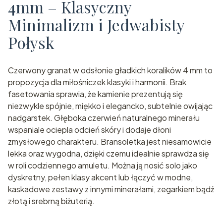
4mm – Klasyczny
Minimalizm i Jedwabisty
Połysk
Czerwony granat w odsłonie gładkich koralików 4 mm to
propozycja dla miłośniczek klasyki i harmonii. Brak
fasetowania sprawia, że kamienie prezentują się
niezwykle spójnie, miękko i elegancko, subtelnie owijając
nadgarstek. Głęboka czerwień naturalnego minerału
wspaniale ociepla odcień skóry i dodaje dłoni
zmysłowego charakteru. Bransoletka jest niesamowicie
lekka oraz wygodna, dzięki czemu idealnie sprawdza się
w roli codziennego amuletu. Można ją nosić solo jako
dyskretny, pełen klasy akcent lub łączyć w modne,
kaskadowe zestawy z innymi minerałami, zegarkiem bądź
złotą i srebrną biżuterią.