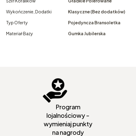
Szlif Koralików
Gładkie Polerowane
Wykończenie, Dodatki
Klasyczne (Bez dodatków)
Typ Oferty
Pojedyncza Bransoletka
Materiał Bazy
Gumka Jubilerska
Program
lojalnościowy -
wymieniaj punkty
na nagrody