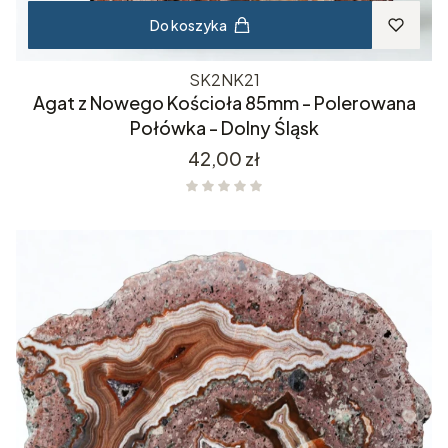
Do koszyka
SK2NK21
Agat z Nowego Kościoła 85mm - Polerowana
Połówka - Dolny Śląsk
Cena
42,00 zł