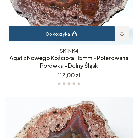
Do koszyka
SK1NK4
Agat z Nowego Kościoła 115mm - Polerowana
Połówka - Dolny Śląsk
Cena
112,00 zł