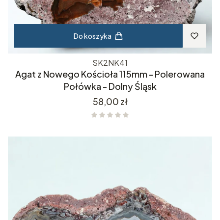
Do koszyka
SK2NK41
Agat z Nowego Kościoła 115mm - Polerowana
Połówka - Dolny Śląsk
Cena
58,00 zł