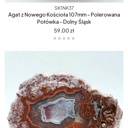
SK1NK37
Agat z Nowego Kościoła 107mm - Polerowana
Połówka - Dolny Śląsk
Cena
59,00 zł