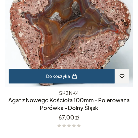
Do koszyka
SK2NK4
Agat z Nowego Kościoła 100mm - Polerowana
Połówka - Dolny Śląsk
Cena
67,00 zł