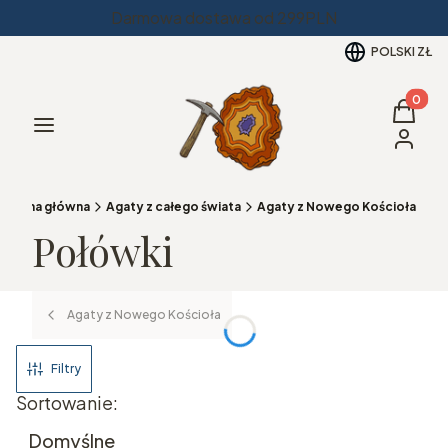
Darmowa dostawa od 299PLN
POLSKI
ZŁ
Produkt
Koszyk
Menu
Zaloguj 
Strona główna
Agaty z całego świata
Agaty z Nowego Kościoła
Połówki
Agaty z Nowego Kościoła
Filtry
Lista produktów
Sortowanie:
Domyślne