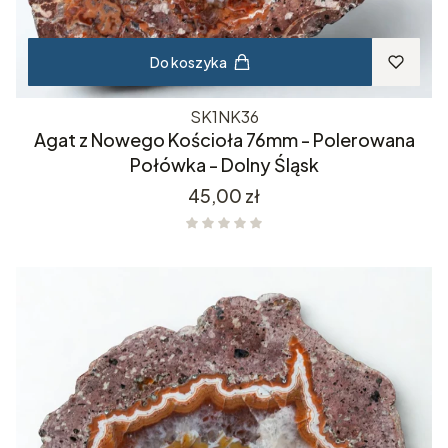
Do koszyka
SK1NK36
Agat z Nowego Kościoła 76mm - Polerowana
Połówka - Dolny Śląsk
Cena
45,00 zł