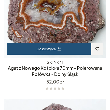
Do koszyka
SK1NK41
Agat z Nowego Kościoła 70mm - Polerowana
Połówka - Dolny Śląsk
Cena
52,00 zł