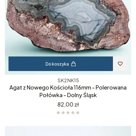
Do koszyka
SK2NK15
Agat z Nowego Kościoła 116mm - Polerowana
Połówka - Dolny Śląsk
Cena
82,00 zł