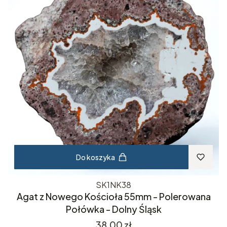
Do koszyka
SK1NK38
Agat z Nowego Kościoła 55mm - Polerowana
Połówka - Dolny Śląsk
Cena
38,00 zł