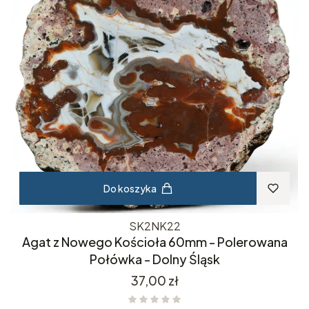
Do koszyka
SK2NK22
Agat z Nowego Kościoła 60mm - Polerowana
Połówka - Dolny Śląsk
Cena
37,00 zł