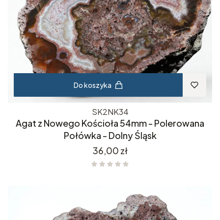
Do koszyka
SK2NK34
Agat z Nowego Kościoła 54mm - Polerowana
Połówka - Dolny Śląsk
Cena
36,00 zł