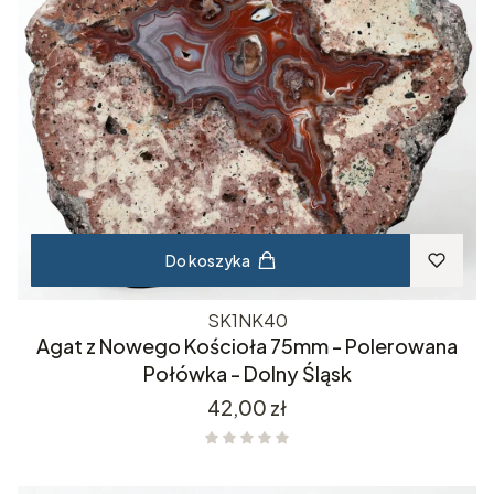
Do koszyka
SK1NK40
Agat z Nowego Kościoła 75mm - Polerowana
Połówka - Dolny Śląsk
Cena
42,00 zł