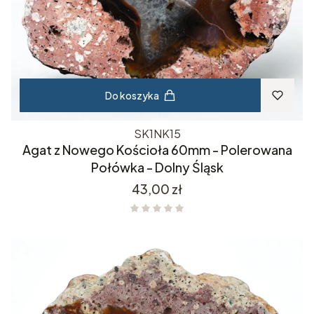
Do koszyka
SK1NK15
Agat z Nowego Kościoła 60mm - Polerowana
Połówka - Dolny Śląsk
Cena
43,00 zł