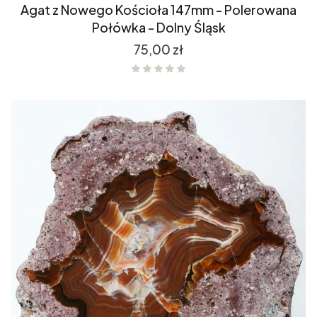
Agat z Nowego Kościoła 147mm - Polerowana
Połówka - Dolny Śląsk
Cena
75,00 zł