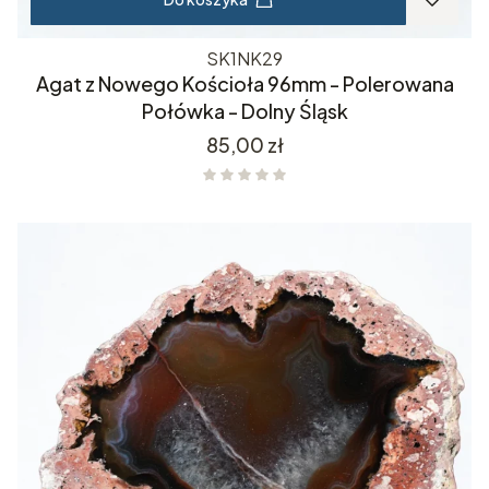
SK1NK29
Agat z Nowego Kościoła 96mm - Polerowana
Połówka - Dolny Śląsk
Cena
85,00 zł