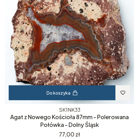
Do koszyka
SK1NK33
Agat z Nowego Kościoła 87mm - Polerowana
Połówka - Dolny Śląsk
Cena
77,00 zł