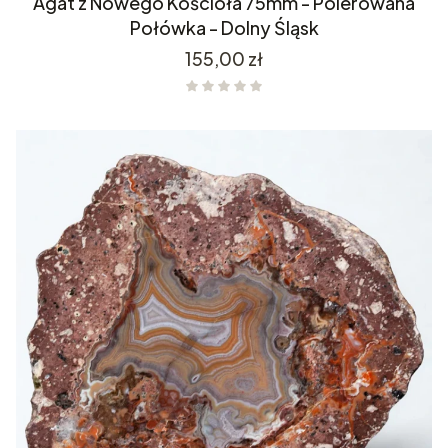
Agat z Nowego Kościoła 75mm - Polerowana
Połówka - Dolny Śląsk
Cena
155,00 zł