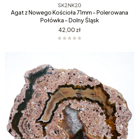
SK2NK20
Agat z Nowego Kościoła 71mm - Polerowana
Połówka - Dolny Śląsk
Cena
42,00 zł