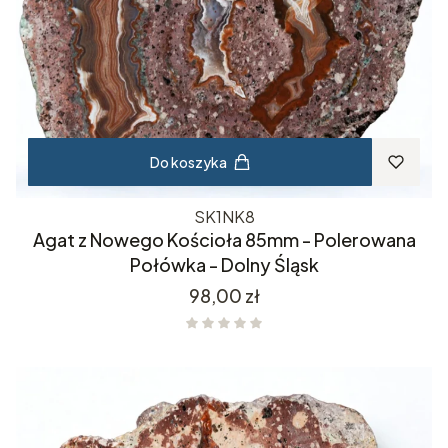
Do koszyka
SK1NK8
Agat z Nowego Kościoła 85mm - Polerowana
Połówka - Dolny Śląsk
Cena
98,00 zł