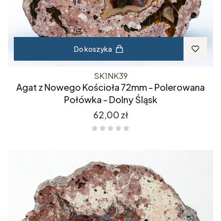
Do koszyka
SK1NK39
Agat z Nowego Kościoła 72mm - Polerowana
Połówka - Dolny Śląsk
Cena
62,00 zł