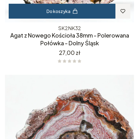
Do koszyka
SK2NK32
Agat z Nowego Kościoła 38mm - Polerowana
Połówka - Dolny Śląsk
Cena
27,00 zł