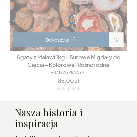
Do koszyka
Agaty z Malawi 1kg – Surowe Migdały do
Cięcia – Kolorowe i Różnorodne
AGATYWYPRAWY.PL
Cena
85,00 zł
Nasza historia i
inspiracja