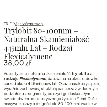
TR-FLX
AgatyWyprawy.pl
Trylobit 80-100mm –
Naturalna Skamieniałość
445mln Lat – Rodzaj
Flexicalymene
Cena
38,00 zł
Autentyczna, naturalna skamieniałość
trylobita z
rodzaju
Flexicalymene
, datowana na okres ordowiku –
sprzed około 445 milionów lat. Okaz charakteryzuje się
wyraźnie zachowaną strukturą pancerza z widocznym
podziałem na segmenty, co czyni go doskonałym
świadectwem prehistorycznego życia na Ziemi. Duże,
masywne okazy o długości ok. 80–100 mm i wadze w