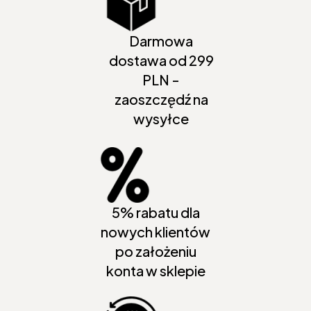
Darmowa
dostawa od 299
PLN -
zaoszczędź na
wysyłce
5% rabatu dla
nowych klientów
po założeniu
konta w sklepie