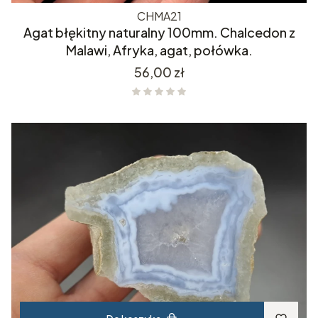
CHMA21
Agat błękitny naturalny 100mm. Chalcedon z
Malawi, Afryka, agat, połówka.
Cena
56,00 zł