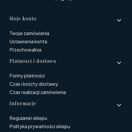
Linki w stopce
Moje konto
Twoje zamówienia
Ustawienia konta
Przechowalnia
Płatności i dostawa
Formy płatności
Czas i koszty dostawy
Czas realizacji zamówienia
Informacje
Regulamin sklepu
Polityka prywatności sklepu