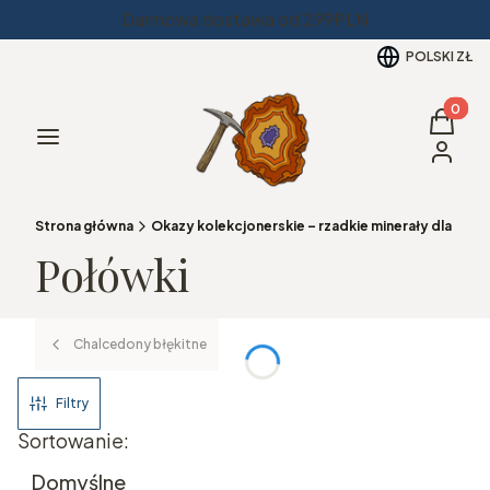
Darmowa dostawa od 299PLN
POLSKI
ZŁ
Produkt
Koszyk
Menu
Zaloguj 
Strona główna
Okazy kolekcjonerskie – rzadkie minerały dla pas
Połówki
Chalcedony błękitne
Filtry
Lista produktów
Sortowanie:
Domyślne