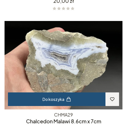
Cena
20,00 zł
Do koszyka
CHMA29
Chalcedon Malawi 8.6cm x 7cm