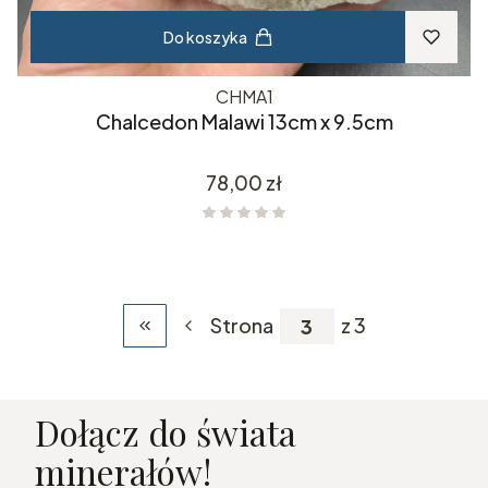
Do koszyka
CHMA1
Chalcedon Malawi 13cm x 9.5cm
Cena
78,00 zł
Strona
z 3
Wróć do pierwszej strony z produktami
Dołącz do świata
minerałów!