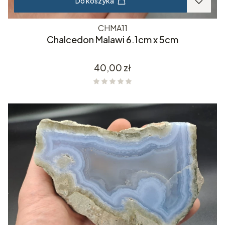
Do koszyka
CHMA11
Chalcedon Malawi 6.1cm x 5cm
Cena
40,00 zł