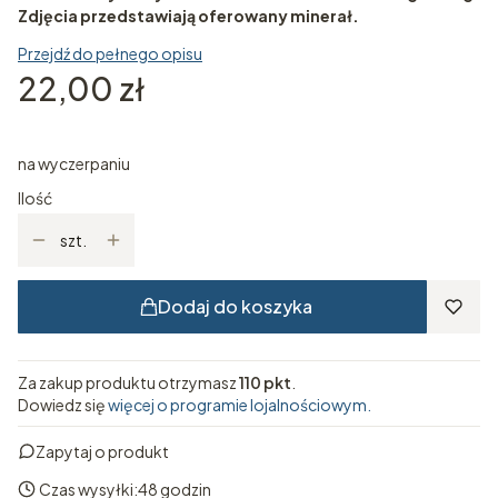
Zdjęcia przedstawiają oferowany minerał.
Przejdź do pełnego opisu
Cena
22,00 zł
na wyczerpaniu
Ilość
szt.
Dodaj do koszyka
Za zakup produktu otrzymasz
110 pkt
.
Dowiedz się
więcej o programie lojalnościowym.
Zapytaj o produkt
Czas wysyłki:
48 godzin