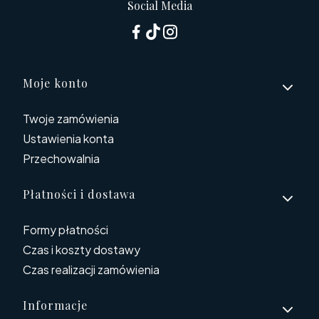
Social Media
Linki w stopce
Moje konto
Twoje zamówienia
Ustawienia konta
Przechowalnia
Płatności i dostawa
Formy płatności
Czas i koszty dostawy
Czas realizacji zamówienia
Informacje