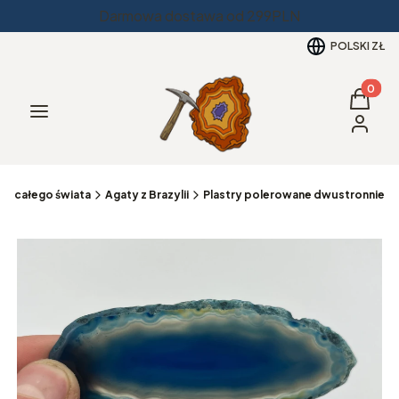
Darmowa dostawa od 299PLN
POLSKI
ZŁ
Produkt
Koszyk
Menu
Zaloguj 
 z całego świata
Agaty z Brazylii
Plastry polerowane dwustronnie