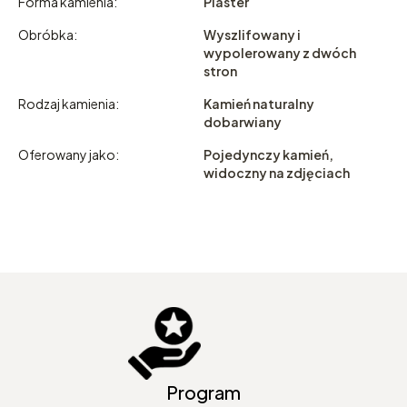
Forma kamienia:
Plaster
Obróbka:
Wyszlifowany i
wypolerowany z dwóch
stron
Rodzaj kamienia:
Kamień naturalny
dobarwiany
Oferowany jako:
Pojedynczy kamień,
widoczny na zdjęciach
Program