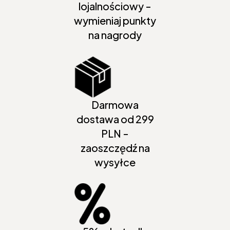
lojalnościowy -
wymieniaj punkty
na nagrody
Darmowa
dostawa od 299
PLN -
zaoszczędź na
wysyłce