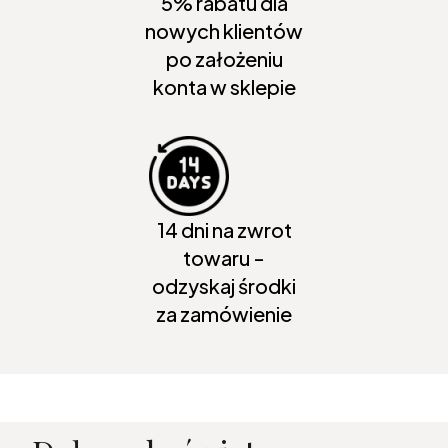
5% rabatu dla
nowych klientów
po założeniu
konta w sklepie
14 dni na zwrot
towaru -
odzyskaj środki
za zamówienie