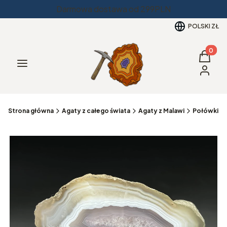
Darmowa dostawa od 299PLN
POLSKI
ZŁ
Produkt
Koszyk
Menu
Zaloguj 
Strona główna
Agaty z całego świata
Agaty z Malawi
Połówki