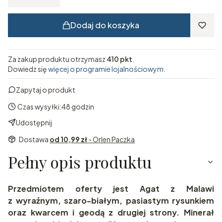
Dodaj do koszyka
Za zakup produktu otrzymasz
410 pkt
.
Dowiedz się
więcej o programie lojalnościowym.
Zapytaj o produkt
Czas wysyłki:
48 godzin
Udostępnij
Dostawa
od 10,99 zł
- Orlen Paczka
Pełny opis produktu
Przedmiotem oferty jest Agat z Malawi
z wyraźnym, szaro-białym, pasiastym rysunkiem
oraz kwarcem i geodą z drugiej strony. Minerał