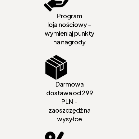
Program
lojalnościowy -
wymieniaj punkty
na nagrody
Darmowa
dostawa od 299
PLN -
zaoszczędź na
wysyłce