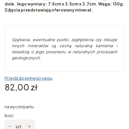
dole. Jego wymiary: 7.5cm x 3.5cm x 3.7cm. Waga: 130g.
Zdjęcia przedstawiają oferowany minerał.
Spę
kania, ewentualne pustki, zagłębienia czy inkluzje
innych minerałów są cechą naturalną kamienia i
świadczą o jego powstaniu w naturalnych pr
ocesach
geologicznych.
Przejdź do pełnego opisu
Cena
82,00 zł
na wyczerpaniu
Ilość
szt.