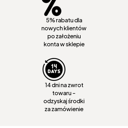
5% rabatu dla
nowych klientów
po założeniu
konta w sklepie
14 dni na zwrot
towaru -
odzyskaj środki
za zamówienie