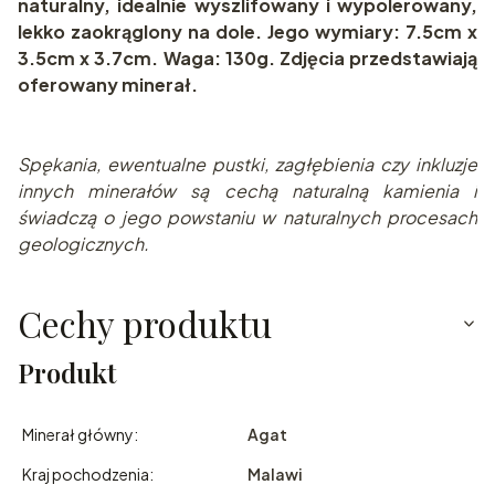
naturalny, idealnie wyszlifowany i wypolerowany,
lekko zaokrąglony na dole. Jego wymiary: 7.5cm x
3.5cm x 3.7cm. Waga: 130g. Zdjęcia przedstawiają
oferowany minerał.
Spę
kania, ewentualne pustki, zagłębienia czy inkluzje
innych minerałów są cechą naturalną kamienia i
świadczą o jego powstaniu w naturalnych pr
ocesach
geologicznych.
Cechy produktu
Produkt
Minerał główny:
Agat
Kraj pochodzenia:
Malawi