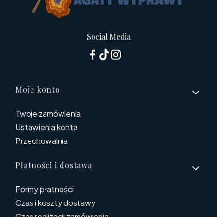
Social Media
Linki w stopce
Moje konto
Twoje zamówienia
Ustawienia konta
Przechowalnia
Płatności i dostawa
Formy płatności
Czas i koszty dostawy
Czas realizacji zamówienia