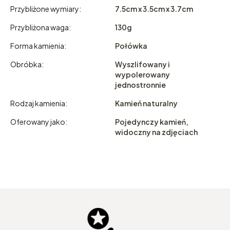
Przybliżone wymiary:
7.5cm x 3.5cm x 3.7cm
Przybliżona waga:
130g
Forma kamienia:
Połówka
Obróbka:
Wyszlifowany i
wypolerowany
jednostronnie
Rodzaj kamienia:
Kamień naturalny
Oferowany jako:
Pojedynczy kamień,
widoczny na zdjęciach