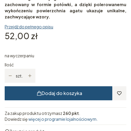
zachowany w formie połówki, a dzięki polerowanemu
wykończeniu powierzchnia agatu ukazuje unikalne,
zachwycające wzory.
Przejdź do pełnego opisu
Cena
52,00 zł
na wyczerpaniu
Ilość
szt.
Dodaj do koszyka
Za zakup produktu otrzymasz
260 pkt
.
Dowiedz się
więcej o programie lojalnościowym.