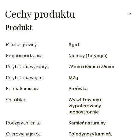
Cechy produktu
Produkt
Minerał główny:
Agat
Kraj pochodzenia:
Niemcy (Turyngia)
Przybliżone wymiary:
76mm x 53mm x 35mm
Przybliżona waga:
132g
Forma kamienia:
Połówka
Obróbka:
Wyszlifowany i
wypolerowany
jednostronnie
Rodzaj kamienia:
Kamień naturalny
Oferowany jako:
Pojedynczy kamień,