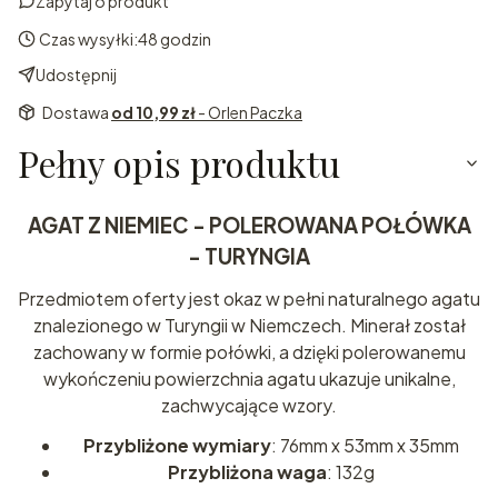
Zapytaj o produkt
Czas wysyłki:
48 godzin
Udostępnij
Dostawa
od 10,99 zł
- Orlen Paczka
Pełny opis produktu
AGAT Z NIEMIEC - POLEROWANA POŁÓWKA
- TURYNGIA
Przedmiotem oferty jest okaz w pełni naturalnego agatu
znalezionego w Turyngii w Niemczech. Minerał został
zachowany w formie połówki, a dzięki polerowanemu
wykończeniu powierzchnia agatu ukazuje unikalne,
zachwycające wzory.
Przybliżone wymiary
: 76mm x 53mm x 35mm
Przybliżona waga
: 132g