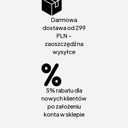
Darmowa
dostawa od 299
PLN -
zaoszczędź na
wysyłce
5% rabatu dla
nowych klientów
po założeniu
konta w sklepie