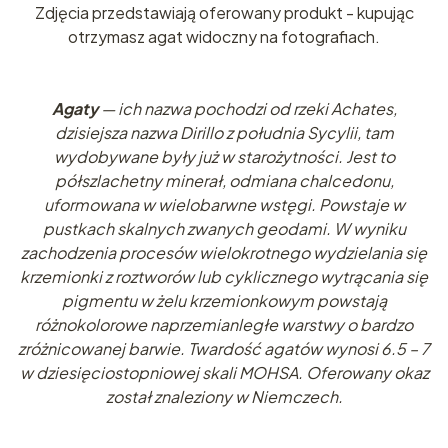
Zdjęcia przedstawiają oferowany produkt - kupując
otrzymasz agat widoczny na fotografiach.
Agaty
— ich nazwa pochodzi od rzeki Achates,
dzisiejsza nazwa Dirillo z południa Sycylii, tam
wydobywane były już w starożytności. Jest to
półszlachetny minerał, odmiana chalcedonu,
uformowana w wielobarwne wstęgi. Powstaje w
pustkach skalnych zwanych geodami. W wyniku
zachodzenia procesów wielokrotnego wydzielania się
krzemionki z roztworów lub cyklicznego wytrącania się
pigmentu w żelu krzemionkowym powstają
różnokolorowe naprzemianległe warstwy o bardzo
zróżnicowanej barwie. Twardość agatów wynosi 6.5 – 7
w dziesięciostopniowej skali MOHSA. Oferowany okaz
został znaleziony w Niemczech.