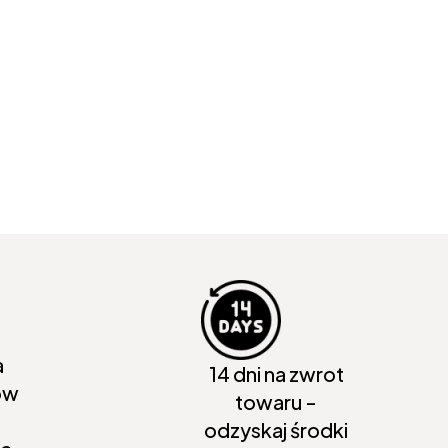
a
14 dni na zwrot
ów
towaru -
odzyskaj środki