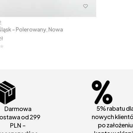
2
Śląsk - Polerowany, Nowa
zł
5% rabatu dl
Darmowa
nowych klient
ostawa od 299
po założeniu
PLN -