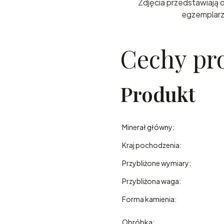
Zdjęcia przedstawiają
egzemplarz
Cechy pr
Produkt
Minerał główny:
Kraj pochodzenia:
Przybliżone wymiary:
Przybliżona waga:
Forma kamienia:
Obróbka: