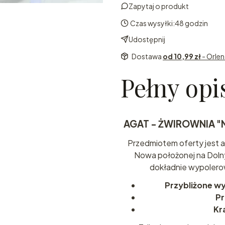
Zapytaj o produkt
Czas wysyłki:
48 godzin
Udostępnij
Dostawa
od 10,99 zł
- Orle
Pełny opi
AGAT - ŻWIROWNIA 
Przedmiotem oferty jest a
Nowa położonej na Dolnym
dokładnie wypolero
Przybliżone w
Pr
Kr