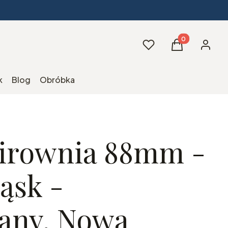
Produkty w kos
Ulubione
Koszyk
Zaloguj 
k
Blog
Obróbka
irownia 88mm -
ąsk -
any, Nowa