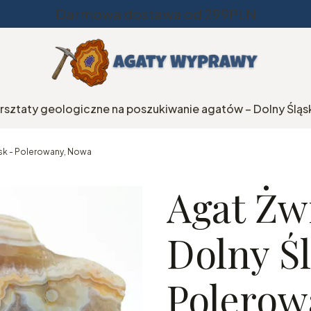
Darmowa dostawa od 299PLN
rsztaty geologiczne na poszukiwanie agatów – Dolny Śląs
sk - Polerowany, Nowa
Agat Żw
Dolny Śl
Polerow