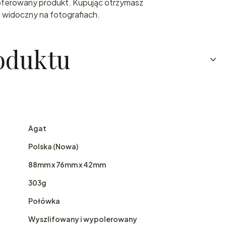
 oferowany produkt. Kupując otrzymasz
 widoczny na fotografiach.
oduktu
Agat
Polska (Nowa)
88mm x 76mm x 42mm
303g
Połówka
Wyszlifowany i wypolerowany