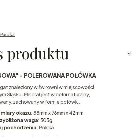
n Paczka
s produktu
"NOWA" - POLEROWANA POŁÓWKA
gat znaleziony w żwirowni w miejscowości
 Śląsku. Minerał jest w pełni naturalny,
wany, zachowany w formie połówki.
ymiary okazu
: 88mm x 76mm x 42mm
zybliżona waga
: 303g
aj pochodzenia
: Polska