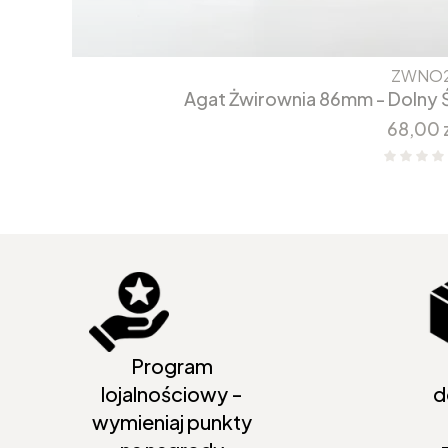
ZWNO
Agat Żwirownia 86mm - Dolny 
Cena
68,00 
Program
lojalnościowy -
d
wymieniaj punkty