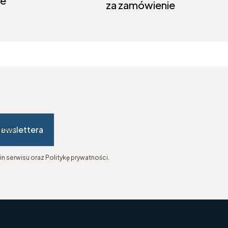
ie
za zamówienie
newslettera
-mail
n serwisu oraz Politykę prywatności.