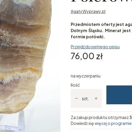
AgatyWyprawy.pl
Przedmiotem oferty jest ag
Dolnym Śląsku. Minerał jes
formie połówki.
Przejdź do pełnego opisu
Cena
76,00 zł
na wyczerpaniu
Ilość
szt.
Za zakup produktu otrzymasz
3
Dowiedz się
więcej o programie