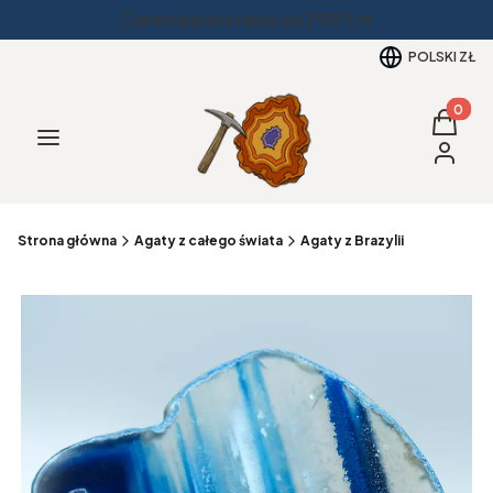
Darmowa dostawa od 299PLN
POLSKI
ZŁ
Produkt
Koszyk
Menu
Zaloguj 
Strona główna
Agaty z całego świata
Agaty z Brazylii