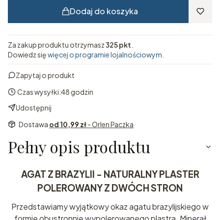
Dodaj do koszyka
Za zakup produktu otrzymasz
325 pkt
.
Dowiedz się
więcej o programie lojalnościowym.
Zapytaj o produkt
Czas wysyłki:
48 godzin
Udostępnij
Dostawa
od 10,99 zł
- Orlen Paczka
Pełny opis produktu
AGAT Z BRAZYLII - NATURALNY PLASTER
POLEROWANY Z DWÓCH STRON
Przedstawiamy wyjątkowy okaz agatu brazylijskiego w
formie obustronnie wypolerowanego plastra. Minerał