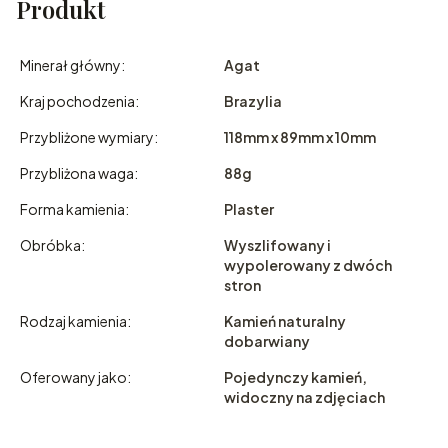
Produkt
Minerał główny:
Agat
Kraj pochodzenia:
Brazylia
Przybliżone wymiary:
118mm x 89mm x 10mm
Przybliżona waga:
88g
Forma kamienia:
Plaster
Obróbka:
Wyszlifowany i
wypolerowany z dwóch
stron
Rodzaj kamienia:
Kamień naturalny
dobarwiany
Oferowany jako:
Pojedynczy kamień,
widoczny na zdjęciach