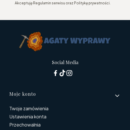
Akceptuję Regulamin serwisu oraz Politykę prywatności.
Social Media
Linki w stopce
Moje konto
Twoje zamówienia
Ustawienia konta
Przechowalnia