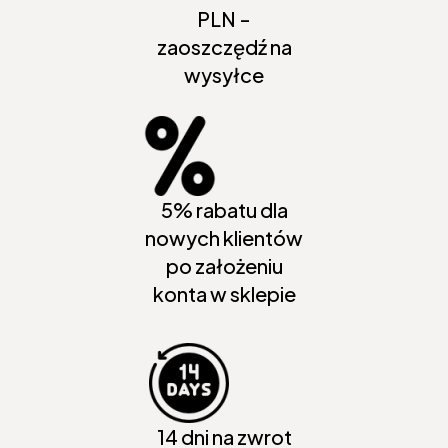
PLN -
zaoszczędź na
wysyłce
5% rabatu dla
nowych klientów
po założeniu
konta w sklepie
14 dni na zwrot