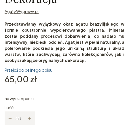
AgatyWyprawy.pl
Przedstawiamy wyjątkowy okaz agatu brazylijskiego w
formie obustronnie wypolerowanego plastra. Minerał
został poddany procesowi dobarwienia, co nadało mu
intensywny, niebieski odcień. Agat jest w pełni naturalny, a
polerowanie podkreśla jego unikalną strukturę i układ
warstw, które zachwycają zarówno kolekcjonerów, jak i
osoby szukające oryginalnych dekoracji.
Przejdź do pełnego opisu
Cena
65,00 zł
na wyczerpaniu
Ilość
szt.