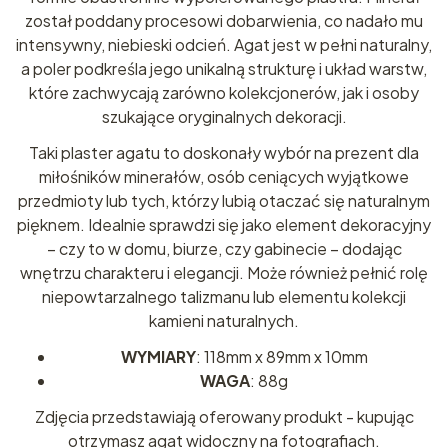
został poddany procesowi dobarwienia, co nadało mu
intensywny, niebieski odcień. Agat jest w pełni naturalny,
a poler podkreśla jego unikalną strukturę i układ warstw,
które zachwycają zarówno kolekcjonerów, jak i osoby
szukające oryginalnych dekoracji.
Taki plaster agatu to doskonały wybór na prezent dla
miłośników minerałów, osób ceniących wyjątkowe
przedmioty lub tych, którzy lubią otaczać się naturalnym
pięknem. Idealnie sprawdzi się jako element dekoracyjny
– czy to w domu, biurze, czy gabinecie – dodając
wnętrzu charakteru i elegancji. Może również pełnić rolę
niepowtarzalnego talizmanu lub elementu kolekcji
kamieni naturalnych.
WYMIARY
: 118mm x 89mm x 10mm
WAGA
: 88g
Zdjęcia przedstawiają oferowany produkt - kupując
otrzymasz agat widoczny na fotografiach.