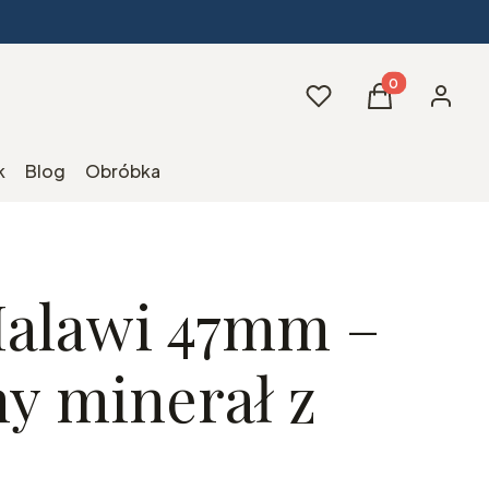
Produkty w kos
Ulubione
Koszyk
Zaloguj 
k
Blog
Obróbka
Malawi 47mm –
ny minerał z