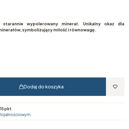
 starannie wypolerowany minerał. Unikalny okaz dla
minerałów, symbolizujący miłość i równowagę.
Dodaj do koszyka
15 pkt
.
 lojalnościowym.