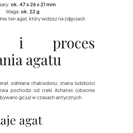
ary:
ok. 47 x 26 x 21 mm
Waga:
ok. 22 g
ie ten agat, który widzisz na zdjęciach
ia i proces
nia agatu
rał, odmiana chalcedonu, znana ludzkości
azwa pochodzi od rzeki Achates (obecnie
ydobywano go już w czasach antycznych.
taje agat