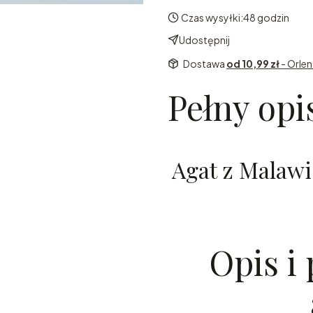
Czas wysyłki:
48 godzin
Udostępnij
Dostawa
od 10,99 zł
- Orle
Pełny opi
Agat z Malawi
Opis i