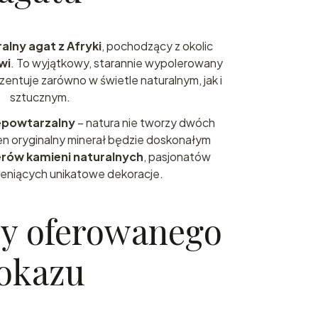
alny agat z Afryki
, pochodzący z okolic
wi
. To wyjątkowy, starannie wypolerowany
ezentuje zarówno w świetle naturalnym, jak i
sztucznym.
epowtarzalny
– natura nie tworzy dwóch
n oryginalny minerał będzie doskonałym
erów kamieni naturalnych
, pasjonatów
 ceniących unikatowe dekoracje.
y oferowanego
okazu