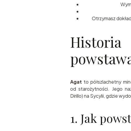
Wymi
Otrzymasz dokładn
Histor
powstawa
Agat
to półszlachetny mine
od starożytności. Jego n
Dirillo) na Sycylii, gdzie w
1. Jak pows