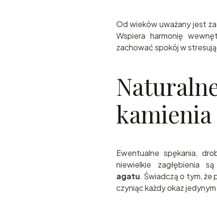
Od wieków uważany jest z
Wspiera harmonię wewnęt
zachować spokój w stresują
Natur
kamienia
Ewentualne spękania, drob
niewielkie zagłębienia s
agatu
. Świadczą o tym, że
czyniąc każdy okaz jedynym