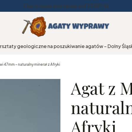
Darmowa dostawa od 299PLN
rsztaty geologiczne na poszukiwanie agatów – Dolny Śląs
wi 47mm – naturalny minerał z Afryki
Agat z 
natural
Afryki