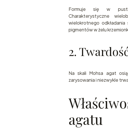
Formuje się w pust
Charakterystyczne wiel
wielokrotnego odkładania s
pigmentów w żelu krzemio
2. Twardość
Na skali Mohsa agat os
zarysowania i niezwykle trw
Właściwoś
agatu