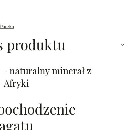
n Paczka
s produktu
 – naturalny minerał z
Afryki
 pochodzenie
agatu