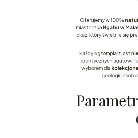
Oferujemy w 100%
natur
miasteczka
Ngabu w Mala
okaz, który świetnie się pr
Każdy egzemplarz jest
ni
identycznych agatów. Te
wyborem dla
kolekcjon
geologii i osób
Parametr