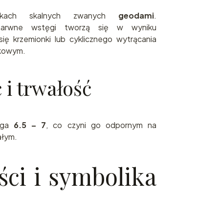
kach skalnych zwanych
geodami
.
obarwne wstęgi tworzą się w wyniku
ię krzemionki lub cyklicznego wytrącania
nkowym.
 i trwałość
iąga
6.5 – 7
, co czyni go odpornym na
ałym.
ci i symbolika