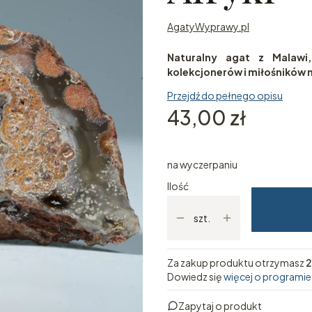
AgatyWyprawy.pl
Naturalny agat z Malawi,
kolekcjonerów i miłośników 
Przejdź do pełnego opisu
Cena
43,00 zł
na wyczerpaniu
Ilość
szt.
Za zakup produktu otrzymasz
2
Dowiedz się
więcej o programie
Zapytaj o produkt