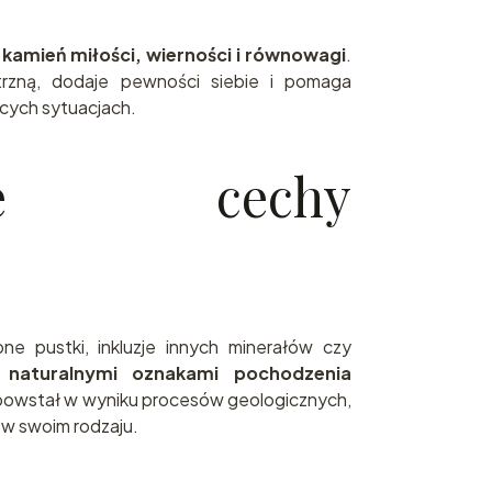
a
kamień miłości, wierności i równowagi
.
rzną, dodaje pewności siebie i pomaga
cych sytuacjach.
alne cechy
ne pustki, inkluzje innych minerałów czy
ą
naturalnymi oznakami pochodzenia
 powstał w wyniku procesów geologicznych,
 w swoim rodzaju.