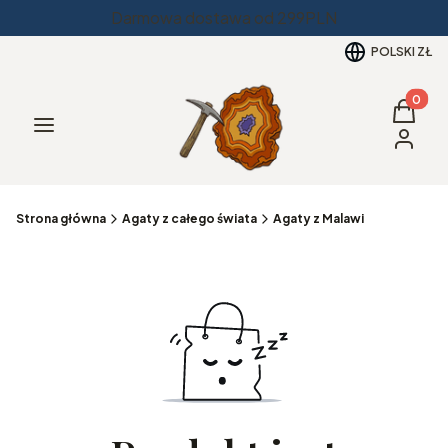
Darmowa dostawa od 299PLN
POLSKI
ZŁ
Produkt
Koszyk
Menu
Zaloguj 
Strona główna
Agaty z całego świata
Agaty z Malawi