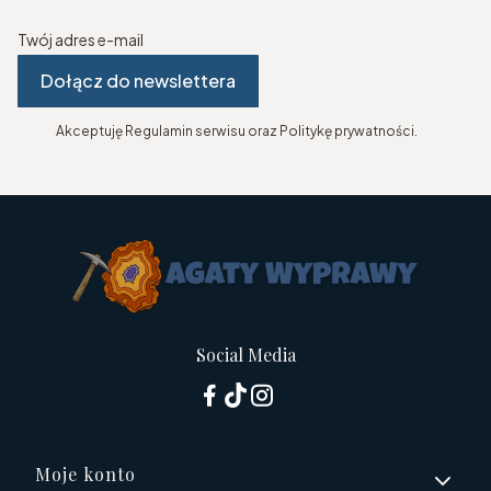
Twój adres e-mail
Dołącz do newslettera
Akceptuję Regulamin serwisu oraz Politykę prywatności.
Social Media
Linki w stopce
Moje konto