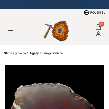
Darmowa dostawa od 299PLN
POLSKI
ZŁ
Produkt
Koszyk
Menu
Zaloguj 
Strona główna
Agaty z całego świata