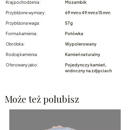
Kraj pochodzenia:
Mozambik
Przybliżone wymiary:
69 mm x 49 mm x 15 mm
Przybliżona waga:
57g
Forma kamienia:
Połówka
Obróbka:
Wypolerowany
Rodzaj kamienia:
Kamień naturalny
Oferowany jako:
Pojedynczy kamień,
widoczny na zdjęciach
Może też polubisz