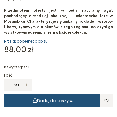
Przedmiotem oferty jest w pełni naturalny agat
pochodzący z rzadkiej lokalizacji - miasteczka Tete w
Mozambiku. Charakteryzuje się unikalnym układem wzorów
i barw, typowym dla okazów z tego regionu, co czyni go
wyjątkowym egzemplarzem w każdej kolekcji.
Przejdź do pełnego opisu
Cena
88,00 zł
na wyczerpaniu
Ilość
szt.
Dodaj do koszyka