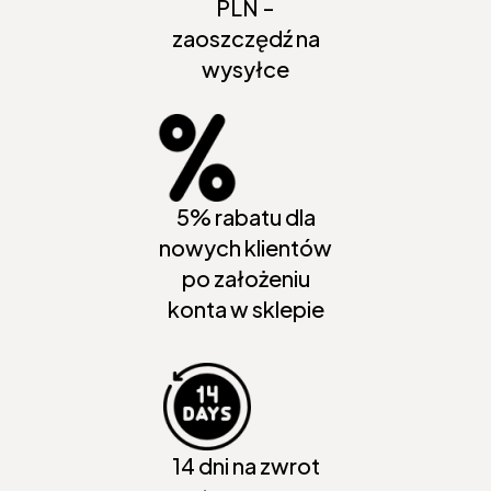
PLN -
zaoszczędź na
wysyłce
5% rabatu dla
nowych klientów
po założeniu
konta w sklepie
14 dni na zwrot