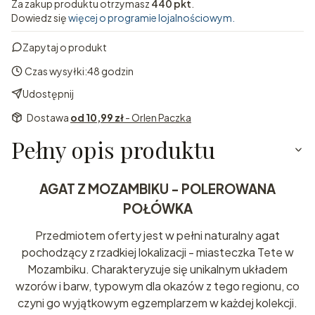
Za zakup produktu otrzymasz
440 pkt
.
Dowiedz się
więcej o programie lojalnościowym.
Zapytaj o produkt
Czas wysyłki:
48 godzin
Udostępnij
Dostawa
od 10,99 zł
- Orlen Paczka
Pełny opis produktu
AGAT Z MOZAMBIKU - POLEROWANA
POŁÓWKA
Przedmiotem oferty jest w pełni naturalny agat
pochodzący z rzadkiej lokalizacji - miasteczka Tete w
Mozambiku. Charakteryzuje się unikalnym układem
wzorów i barw, typowym dla okazów z tego regionu, co
czyni go wyjątkowym egzemplarzem w każdej kolekcji.