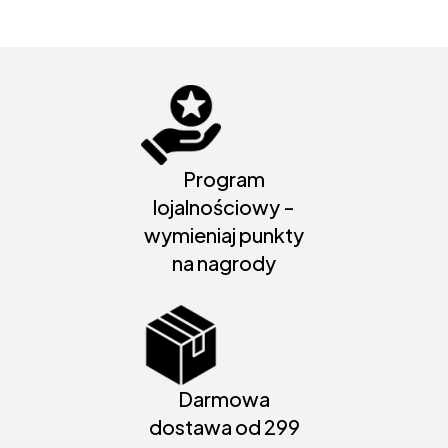
Program
lojalnościowy -
wymieniaj punkty
na nagrody
Darmowa
dostawa od 299