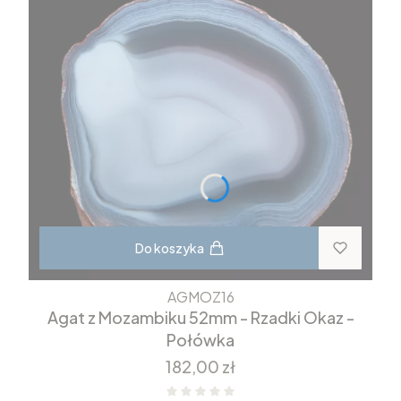
Do koszyka
AGMOZ16
Agat z Mozambiku 52mm - Rzadki Okaz -
Połówka
Cena
182,00 zł