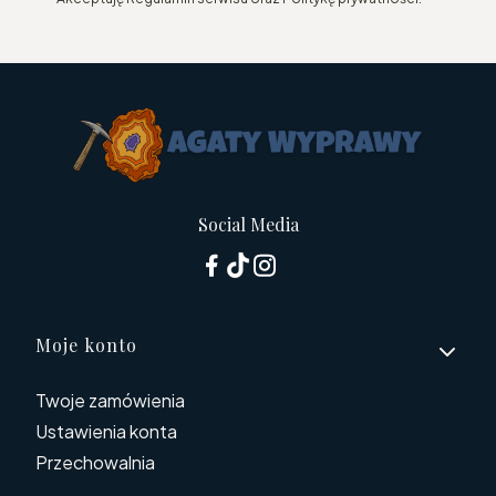
Social Media
Linki w stopce
Moje konto
Twoje zamówienia
Ustawienia konta
Przechowalnia