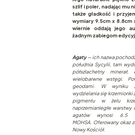
szlif i poler, nadając mu 
także gładkość i przyj
wymiary 9.5cm x 8.8cm x
wiernie oddają jego a
żadnym zabiegom edycyjn
Agaty
— ich nazwa pochodzi 
południa Sycylii, tam wydo
półszlachetny minerał
wielobarwne wstęgi. Po
geodami. W wyniku za
wydzielania się krzemionki 
pigmentu w żelu krze
naprzemianległe warstwy 
agatów wynosi 6.5 –
MOHSA. Oferowany okaz zo
Nowy Kościół.