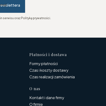
newslettera
-mail
n serwisu oraz Politykę prywatności.
topce
Płatności i dostawa
Formy płatności
Czas i koszty dostawy
Czas realizacji zamówienia
O nas
Kontakt i dane firmy
O firmie