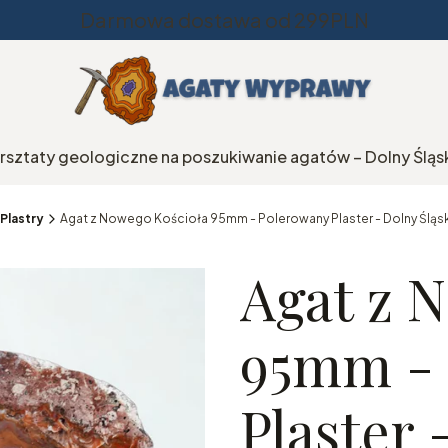
Darmowa dostawa od 299PLN
rsztaty geologiczne na poszukiwanie agatów – Dolny Śląs
Plastry
Agat z Nowego Kościoła 95mm - Polerowany Plaster - Dolny Śląs
Agat z 
95mm - 
Plaster 