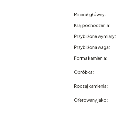
Minerał główny:
Kraj pochodzenia:
Przybliżone wymiary:
Przybliżona waga:
Forma kamienia:
Obróbka:
Rodzaj kamienia:
Oferowany jako: