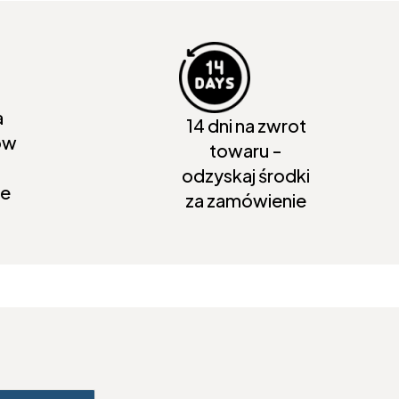
a
14 dni na zwrot
ów
towaru -
odzyskaj środki
ie
za zamówienie