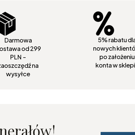
5% rabatu dl
Darmowa
nowych klient
ostawa od 299
po założeniu
PLN -
konta w sklep
zaoszczędź na
wysyłce
inerałów!