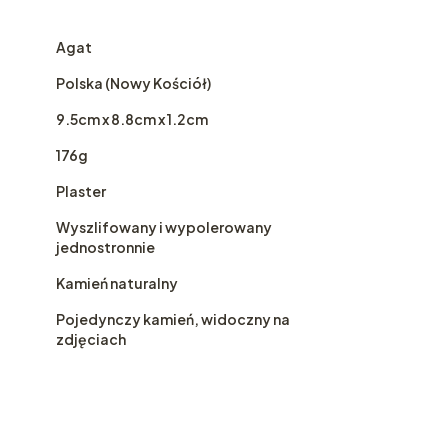
Agat
Polska (Nowy Kościół)
9.5cm x 8.8cm x 1.2cm
176g
Plaster
Wyszlifowany i wypolerowany
jednostronnie
Kamień naturalny
Pojedynczy kamień, widoczny na
zdjęciach