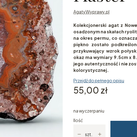
AgatyWyprawy.pl
Kolekcjonerski agat z Now
osadzonym na skałach ryolit
na okres permu, co oznacza
piękno zostało podkreślon
przykuwający wzrok połysk
okaz ma wymiary 9.5cm x 8.
jego autentyczność i nie z
kolorystycznej.
Przejdź do pełnego opisu
Cena
55,00 zł
na wyczerpaniu
Ilość
szt.