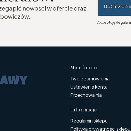
Dołącz do 
Twój adres e
rzegapić nowości w ofercie oraz
lubowiczów.
Akceptuję Regulami
Linki w s
Moje konto
Twoje zamówienia
Ustawienia konta
Przechowalnia
Informacje
Regulamin sklepu
Polityka prywatności sklepu