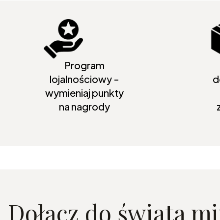
Program
lojalnościowy -
d
wymieniaj punkty
na nagrody
Dołącz do świata m