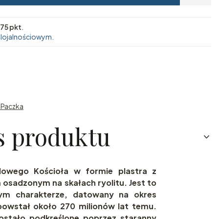
75 pkt
.
 lojalnościowym.
n Paczka
s produktu
Nowego Kościoła w formie plastra z
osadzonym na skałach ryolitu. Jest to
nym charakterze, datowany na okres
powstał około 270 milionów lat temu.
zostało podkreślone poprzez staranny