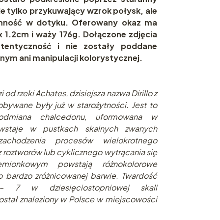
nie tylko przykuwający wzrok połysk, ale
emność w dotyku. Oferowany okaz ma
 1.2cm i waży 176g. Dołączone zdjęcia
utentyczność i nie zostały poddane
ym ani manipulacji kolorystycznej.
od rzeki Achates, dzisiejsza nazwa Dirillo z
bywane były już w starożytności. Jest to
, odmiana chalcedonu, uformowana w
wstaje w pustkach skalnych zwanych
chodzenia procesów wielokrotnego
z roztworów lub cyklicznego wytrącania się
mionkowym powstają różnokolorowe
o bardzo zróżnicowanej barwie. Twardość
 7 w dziesięciostopniowej skali
stał znaleziony w Polsce w miejscowości