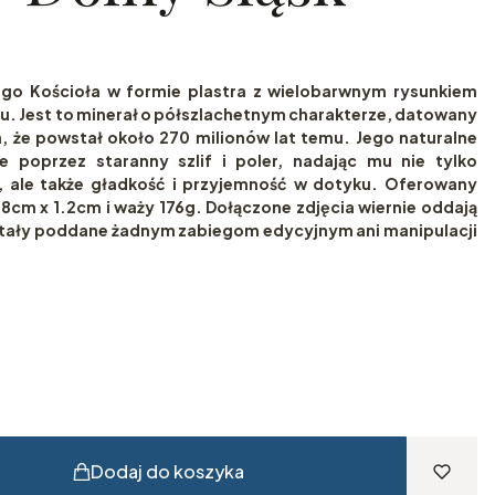
ego Kościoła w formie plastra z wielobarwnym rysunkiem
u. Jest to minerał o półszlachetnym charakterze, datowany
, że powstał około 270 milionów lat temu. Jego naturalne
e poprzez staranny szlif i poler, nadając mu nie tylko
, ale także gładkość i przyjemność w dotyku. Oferowany
8cm x 1.2cm i waży 176g. Dołączone zdjęcia wiernie oddają
ostały poddane żadnym zabiegom edycyjnym ani manipulacji
Dodaj do koszyka