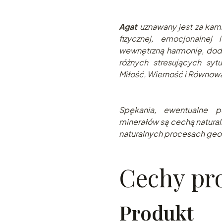
Agat
uznawany jest za kami
fizycznej, emocjonalnej
wewnętrzną harmonię, dod
różnych stresujących sytu
Miłość, Wierność i Równow
Spę
kania, ewentualne pu
minerałów są cechą natural
naturalnych pr
ocesach geo
Cechy pr
Produkt