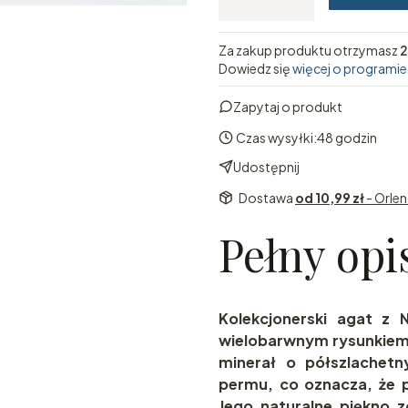
Za zakup produktu otrzymasz
2
Dowiedz się
więcej o programie
Zapytaj o produkt
Czas wysyłki:
48 godzin
Udostępnij
Dostawa
od 10,99 zł
- Orle
Pełny opi
Kolekcjonerski agat z 
wielobarwnym rysunkiem 
minerał o półszlachet
permu, co oznacza, że 
Jego naturalne piękno 