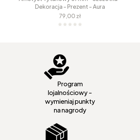
Dekoracja - Prezent - Aura
Cena
79,00 zł
Program
lojalnościowy -
wymieniaj punkty
na nagrody