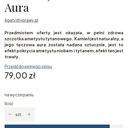
Aura
AgatyWyprawy.pl
Przedmiotem oferty jest okazała, w pełni zdrowa
szczotka ametystu tytanowego. Kamień jest naturalny, a
jego tęczowa aura została nadana sztucznie, jest to
efekt pokrycia ametystu niobem i tytanem, efekt ten jest
trwały.
Przejdź do pełnego opisu
Cena
79,00 zł
na wyczerpaniu
Ilość
szt.