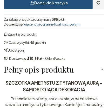
Dodaj do koszyka
Za zakup produktu otrzymasz
395 pkt
.
Dowiedz się
więcej o programie lojalnościowym.
Zapytaj o produkt
Czas wysyłki:
48 godzin
Udostępnij
Dostawa
od 10,99 zł
- Orlen Paczka
Pełny opis produktu
SZCZOTKA AMETYSTU Z TYTANOWĄ AURĄ -
SAMOSTOJĄCA DEKORACJA
Przedmiotem oferty jest okazała, w pełni zdrowa
szczotka ametystu tytanowego. Kamień jest naturalny,