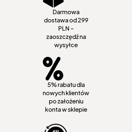
Darmowa
dostawa od 299
PLN -
zaoszczędź na
wysyłce
5% rabatu dla
nowych klientów
po założeniu
konta w sklepie