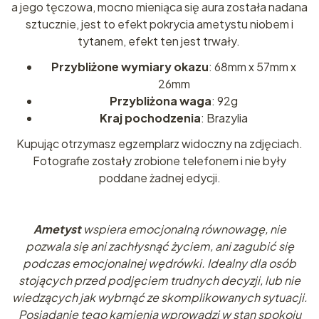
a jego tęczowa, mocno mieniąca się aura została nadana
sztucznie, jest to efekt pokrycia ametystu niobem i
tytanem, efekt ten jest trwały.
Przybliżone wymiary okazu
: 68mm x 57mm x
26mm
Przybliżona waga
: 92g
Kraj pochodzenia
: Brazylia
Kupując otrzymasz egzemplarz widoczny na zdjęciach.
Fotografie zostały zrobione telefonem i nie były
poddane żadnej edycji.
Ametyst
wspiera emocjonalną równowagę, nie
pozwala się ani zachłysnąć życiem, ani zagubić się
podczas emocjonalnej wędrówki. Idealny dla osób
stojących przed podjęciem trudnych decyzji, lub nie
wiedzących jak wybrnąć ze skomplikowanych sytuacji.
Posiadanie tego kamienia wprowadzi w stan spokoju