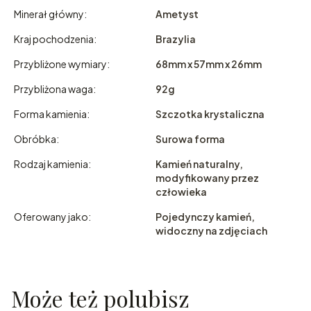
Minerał główny:
Ametyst
Kraj pochodzenia:
Brazylia
Przybliżone wymiary:
68mm x 57mm x 26mm
Przybliżona waga:
92g
Forma kamienia:
Szczotka krystaliczna
Obróbka:
Surowa forma
Rodzaj kamienia:
Kamień naturalny,
modyfikowany przez
człowieka
Oferowany jako:
Pojedynczy kamień,
widoczny na zdjęciach
Może też polubisz