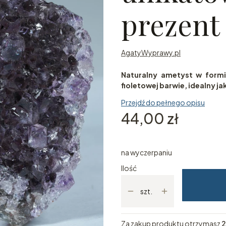
prezent
AgatyWyprawy.pl
Naturalny ametyst w formie
fioletowej barwie, idealny j
Przejdź do pełnego opisu
Cena
44,00 zł
na wyczerpaniu
Ilość
szt.
Za zakup produktu otrzymasz
2