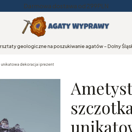
Darmowa dostawa od 299PLN
rsztaty geologiczne na poszukiwanie agatów – Dolny Śląs
– unikatowa dekoracja i prezent
Ametyst
szczotka
unikato