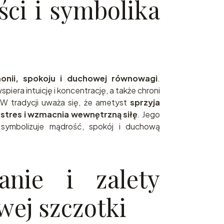
ci i symbolika
onii, spokoju i duchowej równowagi
.
iera intuicję i koncentrację, a także chroni
W tradycji uważa się, że ametyst
sprzyja
stres i wzmacnia wewnętrzną siłę
. Jego
symbolizuje mądrość, spokój i duchową
anie i zalety
ej szczotki