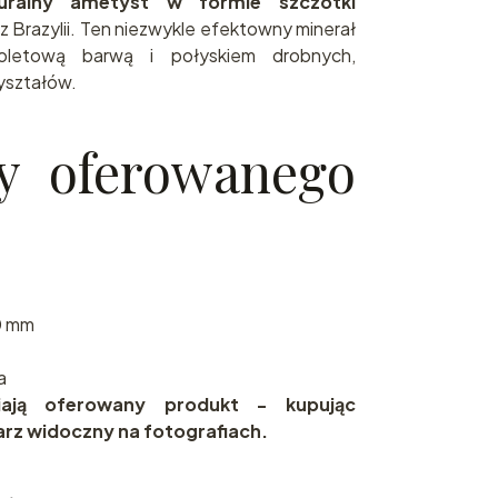
uralny ametyst w formie szczotki
z Brazylii. Ten niezwykle efektowny minerał
ioletową barwą i połyskiem drobnych,
yształów.
y oferowanego
0 mm
a
wiają oferowany produkt - kupując
rz widoczny na fotografiach.