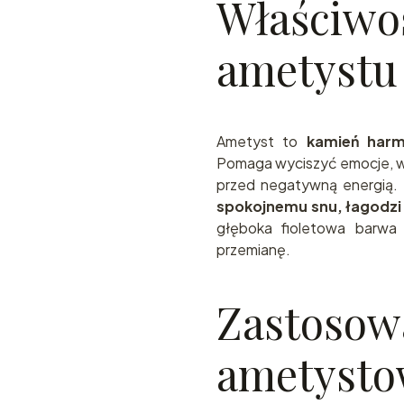
Właściwoś
ametystu
Ametyst to
kamień harm
Pomaga wyciszyć emocje, wsp
przed negatywną energią. 
spokojnemu snu, łagodzi 
głęboka fioletowa barwa 
przemianę.
Zastosow
ametystow