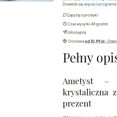
Dowiedz się
więcej o programie
Zapytaj o produkt
Czas wysyłki:
48 godzin
Udostępnij
Dostawa
od 10,99 zł
- Orle
Pełny opi
Ametyst – n
krystaliczna z
prezent