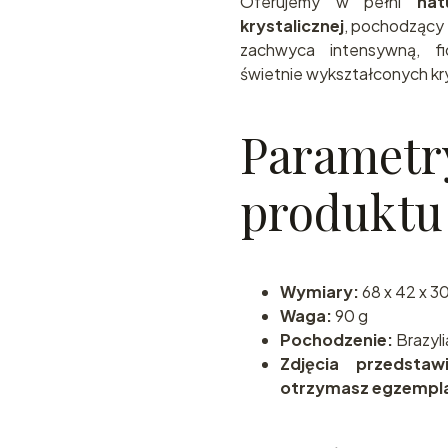
Oferujemy w pełni
nat
krystalicznej
, pochodzący 
zachwyca intensywną, f
świetnie wykształconych kr
Parametr
produktu
Wymiary:
68 x 42 x 3
Waga:
90 g
Pochodzenie:
Brazyli
Zdjęcia przedsta
otrzymasz egzempla