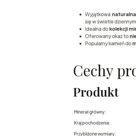
Wyjątkowa
naturaln
się w świetle dziennym
Idealna do
kolekcji m
Oferowany okaz to
ni
Popularny kamień do
m
Cechy pr
Produkt
Minerał główny:
Kraj pochodzenia:
Przybliżone wymiary: