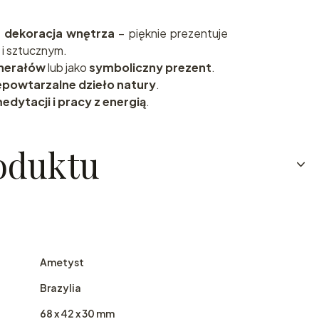
a dekoracja wnętrza
– pięknie prezentuje
 i sztucznym.
inerałów
lub jako
symboliczny prezent
.
epowtarzalne dzieło natury
.
edytacji i pracy z energią
.
oduktu
Ametyst
Brazylia
68 x 42 x 30 mm