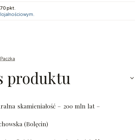
70 pkt
.
 lojalnościowym.
n Paczka
s produktu
ralna skamieniałość – 200 mln lat –
chowska (Bolęcin)