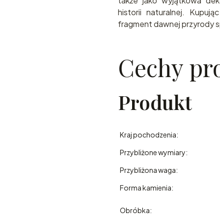
także jako wyjątkowa deko
historii naturalnej. Kupuj
fragment dawnej przyrody sp
Cechy pr
Produkt
Kraj pochodzenia:
Przybliżone wymiary:
Przybliżona waga:
Forma kamienia:
Obróbka: