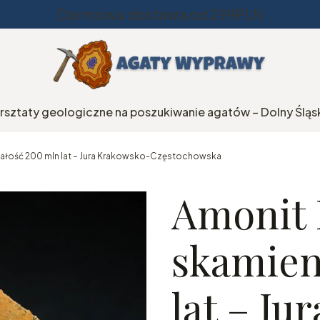
Darmowa dostawa od 299PLN
rsztaty geologiczne na poszukiwanie agatów – Dolny Śląs
iałość 200 mln lat – Jura Krakowsko-Częstochowska
Amonit 
skamien
lat – Ju