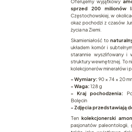
Oferujemy wyjątkowy
amo
sprzed 200 milionów l
Częstochowskiej, w okolic
okaz pochodzi z czasów Ju
życia na Ziemi.
Skamieniałość to
naturaln
układem komór i subtelnymi
starannie wyszlifowany i
struktury wewnętrznej. To 
kolekcjonerów minerałów i p
- Wymiary:
90 × 74 × 20 m
- Waga:
128 g
- Kraj pochodzenia:
Pol
Bolęcin
- Zdjęcia przedstawiają 
Ten
kolekcjonerski amon
pasjonatów paleontologii, g