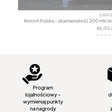
JURA1
Amonit Polska – skamieniałość 200 mln 
Cena
46,00 
Program
lojalnościowy -
d
wymieniaj punkty
na nagrody