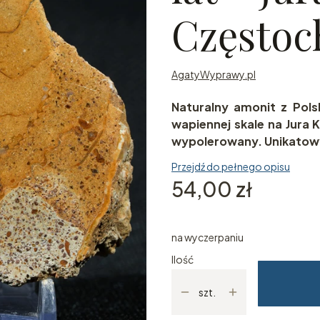
Często
AgatyWyprawy.pl
Naturalny amonit z Pols
wapiennej skale na Jura
wypolerowany. Unikatowy
Przejdź do pełnego opisu
Cena
54,00 zł
na wyczerpaniu
Ilość
szt.