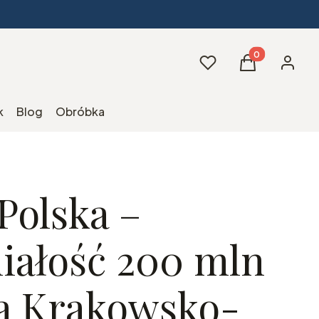
Produkty w kos
Ulubione
Koszyk
Zaloguj 
k
Blog
Obróbka
Polska –
iałość 200 mln
ra Krakowsko-