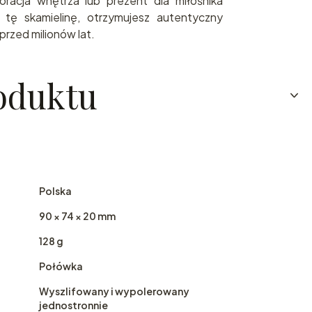
racja wnętrza lub prezent dla miłośnika
ąc tę skamielinę, otrzymujesz autentyczny
rzed milionów lat.
oduktu
Polska
90 × 74 × 20 mm
128 g
Połówka
Wyszlifowany i wypolerowany
jednostronnie