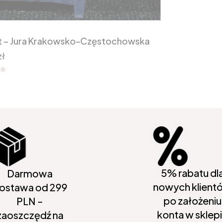
5
lat – Jura Krakowsko-Częstochowska
zł
5% rabatu dl
Darmowa
nowych klient
ostawa od 299
po założeniu
PLN -
konta w sklep
zaoszczędź na