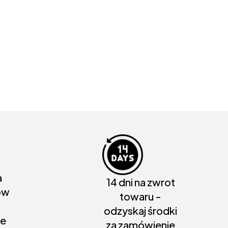
a
14 dni na zwrot
ów
towaru -
odzyskaj środki
ie
za zamówienie