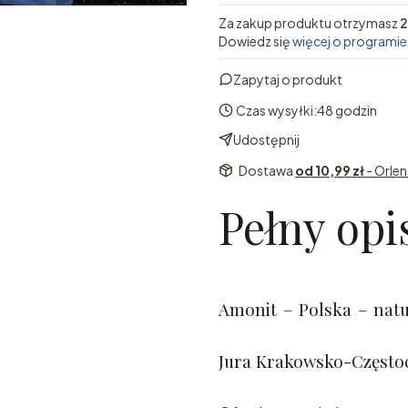
Za zakup produktu otrzymasz
2
Dowiedz się
więcej o programie
Zapytaj o produkt
Czas wysyłki:
48 godzin
Udostępnij
Dostawa
od 10,99 zł
- Orle
Pełny opi
Amonit – Polska – natu
Jura Krakowsko-Często