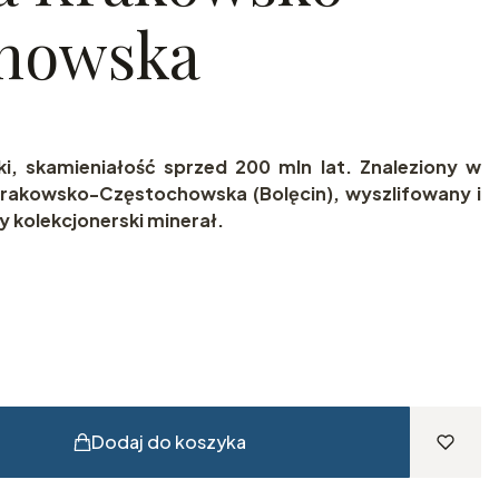
chowska
ki, skamieniałość sprzed 200 mln lat. Znaleziony w
 Krakowsko-Częstochowska (Bolęcin), wyszlifowany i
 kolekcjonerski minerał.
Dodaj do koszyka