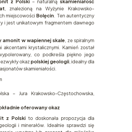
nit z Polski
– naturalną
skamieniałość
at
, znalezioną na Wyżynie Krakowsko-
ach miejscowości
Bolęcin
. Ten autentyczny
ry i jest unikatowym fragmentem dawnego
y amonit w wapiennej skale
, ze spiralnym
 akcentami krystalicznymi. Kamień został
 wypolerowany, co podkreśla piękno jego
niezwykły okaz
polskiej geologii
, idealny dla
asjonatów skamieniałości.
m
ska – Jura Krakowsko-Częstochowska,
dokładnie oferowany okaz
it z Polski
to doskonała propozycja dla
eologii i minerałów. Idealnie sprawdzi się