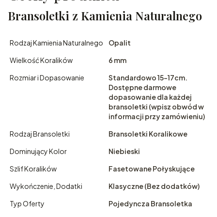
Bransoletki z Kamienia Naturalnego
Rodzaj Kamienia Naturalnego
Opalit
Wielkość Koralików
6 mm
Rozmiar i Dopasowanie
Standardowo 15-17cm.
Dostępne darmowe
dopasowanie dla każdej
bransoletki (wpisz obwód w
informacji przy zamówieniu)
Rodzaj Bransoletki
Bransoletki Koralikowe
Dominujący Kolor
Niebieski
Szlif Koralików
Fasetowane Połyskujące
Wykończenie, Dodatki
Klasyczne (Bez dodatków)
Typ Oferty
Pojedyncza Bransoletka