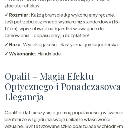
złociste refleksy
✓ Rozmiar:
Każdą bransoletkę wykonujemy ręcznie.
Jeśli potrzebujesz innego wymiaru niż standardowy (15-
17 cm), wpisz obwód nadgarstka w uwagach do
zamówienia – dopasujemy ją bezpłatnie!
✓ Baza:
Wysokiej jakości, elastyczna gumka jubilerska
✓ Wykonanie:
Handmade
Opalit – Magia Efektu
Optycznego i Ponadczasowa
Elegancja
Opalit od lat cieszy się ogromną popularnością w świecie
biżuterii ze względu na swoje unikalne właściwości
wizualne. Syntetyzowane szkło opalizujące w chłodnym