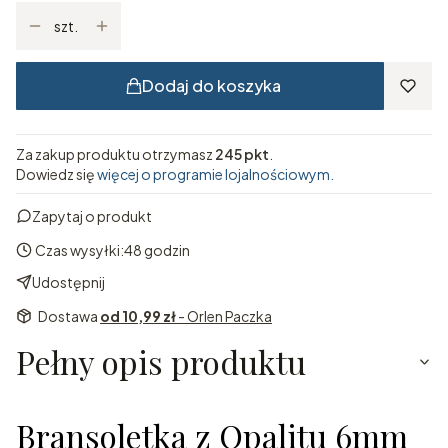
szt.
Dodaj do koszyka
Za zakup produktu otrzymasz
245 pkt
.
Dowiedz się
więcej o programie lojalnościowym.
Zapytaj o produkt
Czas wysyłki:
48 godzin
Udostępnij
Dostawa
od 10,99 zł
- Orlen Paczka
Pełny opis produktu
Bransoletka z Opalitu 6mm