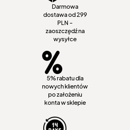
Darmowa
dostawa od 299
PLN -
zaoszczędź na
wysyłce
5% rabatu dla
nowych klientów
po założeniu
konta w sklepie