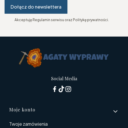
Dołącz do newslettera
Akceptuję Regulamin serwisu oraz Politykę prywatności.
Social Media
Linki w stopce
Moje konto
Twoje zamówienia