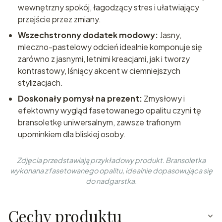
wewnętrzny spokój, łagodzący stres i ułatwiający
przejście przez zmiany.
Wszechstronny dodatek modowy:
Jasny,
mleczno-pastelowy odcień idealnie komponuje się
zarówno z jasnymi, letnimi kreacjami, jak i tworzy
kontrastowy, lśniący akcent w ciemniejszych
stylizacjach.
Doskonały pomysł na prezent:
Zmysłowy i
efektowny wygląd fasetowanego opalitu czyni tę
bransoletkę uniwersalnym, zawsze trafionym
upominkiem dla bliskiej osoby.
Zdjęcia przedstawiają przykładowy produkt. Bransoletka
wykonana z fasetowanego opalitu, idealnie dopasowująca się
do nadgarstka.
Cechy produktu