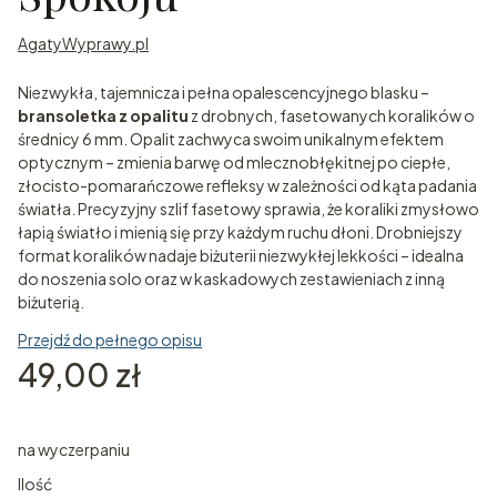
AgatyWyprawy.pl
Niezwykła, tajemnicza i pełna opalescencyjnego blasku –
bransoletka z opalitu
z drobnych, fasetowanych koralików o
średnicy 6 mm. Opalit zachwyca swoim unikalnym efektem
optycznym – zmienia barwę od mlecznobłękitnej po ciepłe,
złocisto-pomarańczowe refleksy w zależności od kąta padania
światła. Precyzyjny szlif fasetowy sprawia, że koraliki zmysłowo
łapią światło i mienią się przy każdym ruchu dłoni. Drobniejszy
format koralików nadaje biżuterii niezwykłej lekkości – idealna
do noszenia solo oraz w kaskadowych zestawieniach z inną
biżuterią.
Przejdź do pełnego opisu
Cena
49,00 zł
na wyczerpaniu
Ilość