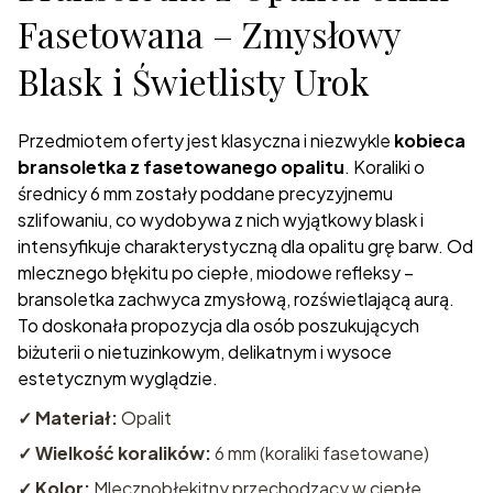
Fasetowana – Zmysłowy
Blask i Świetlisty Urok
Przedmiotem oferty jest klasyczna i niezwykle
kobieca
bransoletka z fasetowanego opalitu
. Koraliki o
średnicy 6 mm zostały poddane precyzyjnemu
szlifowaniu, co wydobywa z nich wyjątkowy blask i
intensyfikuje charakterystyczną dla opalitu grę barw. Od
mlecznego błękitu po ciepłe, miodowe refleksy –
bransoletka zachwyca zmysłową, rozświetlającą aurą.
To doskonała propozycja dla osób poszukujących
biżuterii o nietuzinkowym, delikatnym i wysoce
estetycznym wyglądzie.
✓ Materiał:
Opalit
✓ Wielkość koralików:
6 mm (koraliki fasetowane)
✓ Kolor:
Mlecznobłękitny przechodzący w ciepłe,