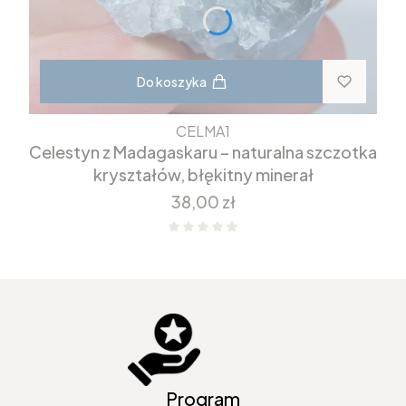
Do koszyka
CELMA1
Celestyn z Madagaskaru – naturalna szczotka
kryształów, błękitny minerał
Cena
38,00 zł
Program