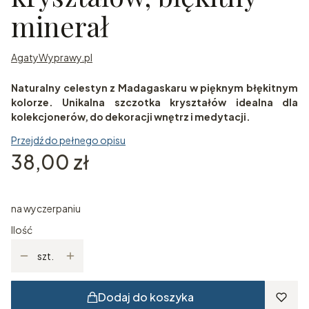
minerał
AgatyWyprawy.pl
Naturalny celestyn z Madagaskaru w pięknym błękitnym
kolorze. Unikalna szczotka kryształów idealna dla
kolekcjonerów, do dekoracji wnętrz i medytacji.
Przejdź do pełnego opisu
Cena
38,00 zł
na wyczerpaniu
Ilość
szt.
Dodaj do koszyka