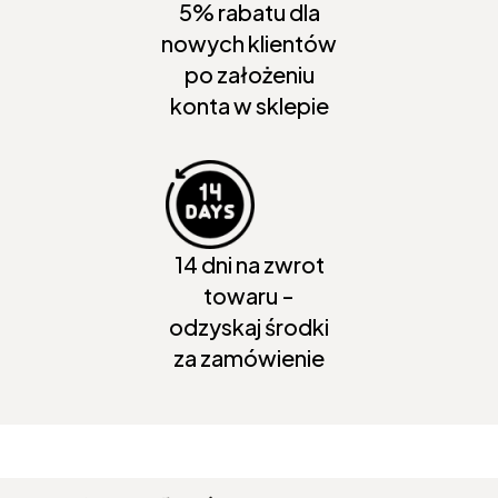
5% rabatu dla
nowych klientów
po założeniu
konta w sklepie
14 dni na zwrot
towaru -
odzyskaj środki
za zamówienie