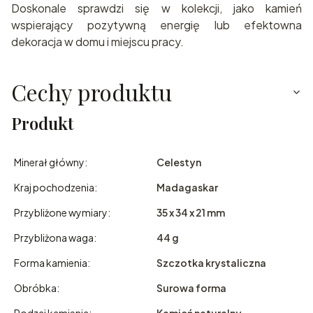
Doskonale sprawdzi się w kolekcji, jako kamień
wspierający pozytywną energię lub efektowna
dekoracja w domu i miejscu pracy.
Cechy produktu
Produkt
Minerał główny:
Celestyn
Kraj pochodzenia:
Madagaskar
Przybliżone wymiary:
35 x 34 x 21 mm
Przybliżona waga:
44 g
Forma kamienia:
Szczotka krystaliczna
Obróbka:
Surowa forma
Rodzaj kamienia:
Kamień naturalny