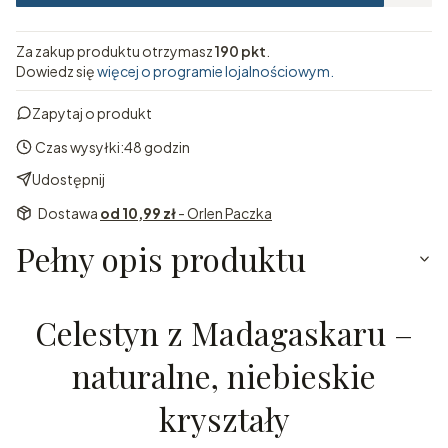
Za zakup produktu otrzymasz
190 pkt
.
Dowiedz się
więcej o programie lojalnościowym.
Zapytaj o produkt
Czas wysyłki:
48 godzin
Udostępnij
Dostawa
od 10,99 zł
- Orlen Paczka
Pełny opis produktu
Celestyn z Madagaskaru –
naturalne, niebieskie
kryształy