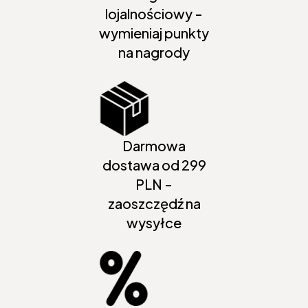
lojalnościowy -
wymieniaj punkty
na nagrody
Darmowa
dostawa od 299
PLN -
zaoszczędź na
wysyłce