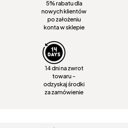
5% rabatu dla
nowych klientów
po założeniu
konta w sklepie
14 dni na zwrot
towaru -
odzyskaj środki
za zamówienie