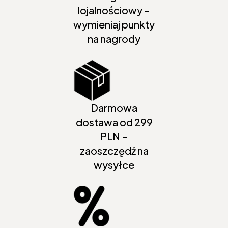
lojalnościowy -
wymieniaj punkty
na nagrody
Darmowa
dostawa od 299
PLN -
zaoszczędź na
wysyłce