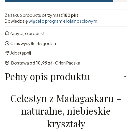
Za zakup produktu otrzymasz
180 pkt
.
Dowiedz się
więcej o programie lojalnościowym.
Zapytaj o produkt
Czas wysyłki:
48 godzin
Udostępnij
Dostawa
od 10,99 zł
- Orlen Paczka
Pełny opis produktu
Celestyn z Madagaskaru –
naturalne, niebieskie
kryształy