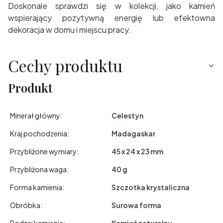
Doskonale sprawdzi się w kolekcji, jako kamień
wspierający pozytywną energię lub efektowna
dekoracja w domu i miejscu pracy.
Cechy produktu
Produkt
Minerał główny:
Celestyn
Kraj pochodzenia:
Madagaskar
Przybliżone wymiary:
45 x 24 x 23 mm
Przybliżona waga:
40 g
Forma kamienia:
Szczotka krystaliczna
Obróbka:
Surowa forma
Rodzaj kamienia:
Kamień naturalny