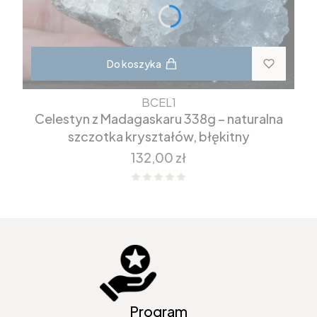
Do koszyka
BCEL1
Celestyn z Madagaskaru 338g – naturalna
szczotka kryształów, błękitny
Cena
132,00 zł
Program