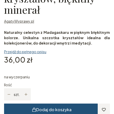
minerał
AgatyWyprawy.pl
Naturalny celestyn z Madagaskaru w pięknym błękitnym
kolorze. Unikalna szczotka kryształów idealna dla
kolekcjonerów, do dekoracji wnętrz i medytacji.
Przejdź do pełnego opisu
Cena
36,00 zł
na wyczerpaniu
Ilość
szt.
Dodaj do koszyka