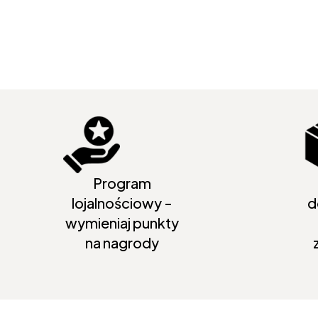
Program
lojalnościowy -
d
wymieniaj punkty
na nagrody