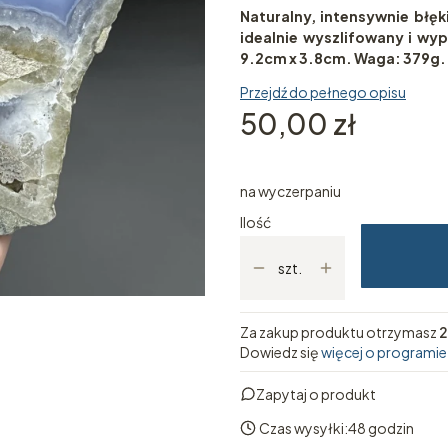
Naturalny, intensywnie błę
idealnie wyszlifowany i wy
9.2cm x 3.8cm. Waga: 379g. 
Przejdź do pełnego opisu
Cena
50,00 zł
na wyczerpaniu
Ilość
szt.
Za zakup produktu otrzymasz
2
Dowiedz się
więcej o programie
Zapytaj o produkt
Czas wysyłki:
48 godzin