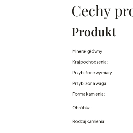
Cechy pr
Produkt
Minerał główny:
Kraj pochodzenia:
Przybliżone wymiary:
Przybliżona waga:
Forma kamienia:
Obróbka:
Rodzaj kamienia: