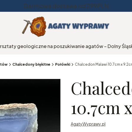
Darmowa dostawa od 299PLN
rsztaty geologiczne na poszukiwanie agatów – Dolny Śląs
natów
Chalcedony błękitne
Połówki
Chalcedon Malawi 10.7cm x 9.2
Chalced
10.7cm 
AgatyWyprawy.pl