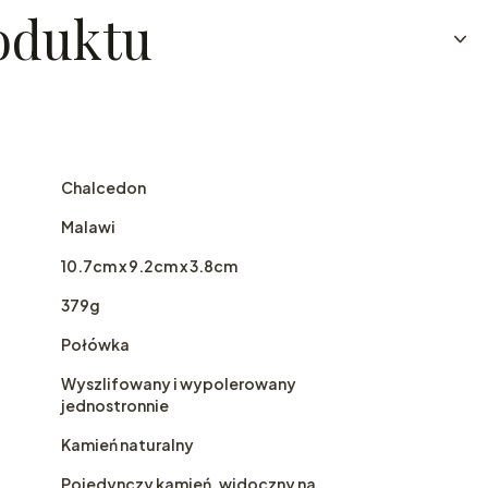
oduktu
Chalcedon
Malawi
10.7cm x 9.2cm x 3.8cm
379g
Połówka
Wyszlifowany i wypolerowany
jednostronnie
Kamień naturalny
Pojedynczy kamień, widoczny na