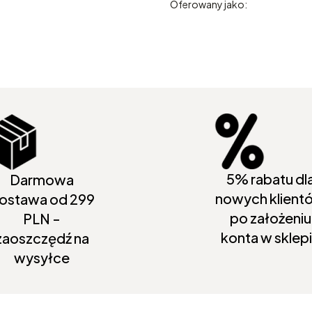
Oferowany jako:
5% rabatu dl
Darmowa
nowych klient
ostawa od 299
po założeniu
PLN -
konta w sklep
zaoszczędź na
wysyłce