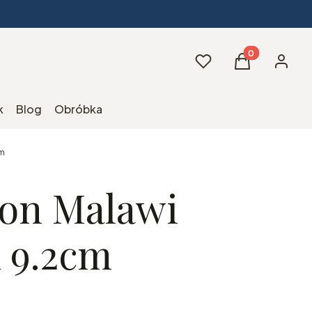
Produkty w kos
Ulubione
Koszyk
Zaloguj 
k
Blog
Obróbka
cm
on Malawi
x 9.2cm