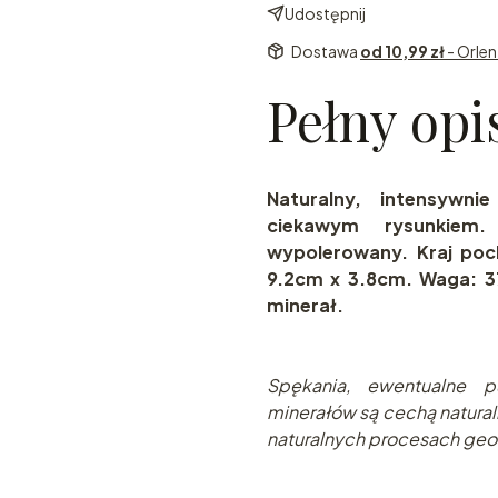
Udostępnij
Dostawa
od 10,99 zł
- Orle
Pełny opi
Naturalny, intensywni
ciekawym rysunkiem.
wypolerowany. Kraj poc
9.2cm x 3.8cm. Waga: 3
minerał.
Spę
kania, ewentualne pu
minerałów są cechą natural
naturalnych pr
ocesach geo