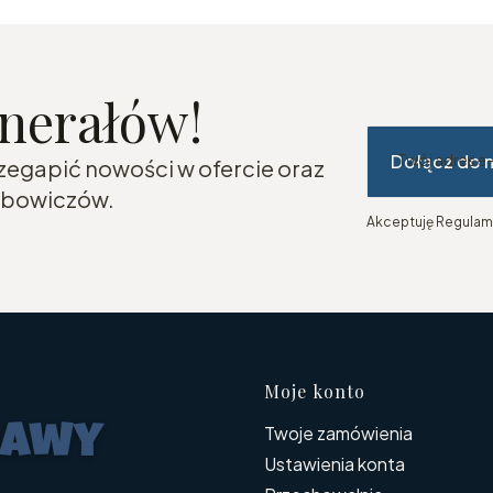
inerałów!
Dołącz do 
Twój adres e
rzegapić nowości w ofercie oraz
lubowiczów.
Akceptuję Regulami
Linki w s
Moje konto
Twoje zamówienia
Ustawienia konta