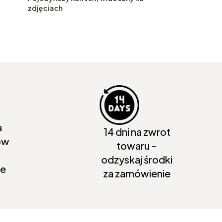
zdjęciach
a
14 dni na zwrot
ów
towaru -
odzyskaj środki
ie
za zamówienie