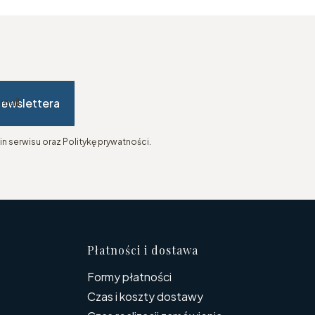
newslettera
-mail
n serwisu oraz Politykę prywatności.
topce
Płatności i dostawa
Formy płatności
Czas i koszty dostawy