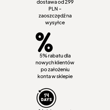
dostawa od 299
PLN -
zaoszczędź na
wysyłce
5% rabatu dla
nowych klientów
po założeniu
konta w sklepie