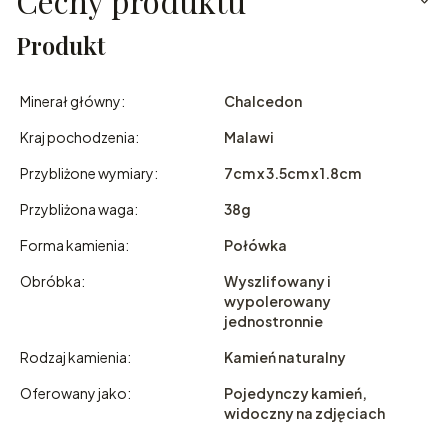
Cechy produktu
Produkt
Minerał główny:
Chalcedon
Kraj pochodzenia:
Malawi
Przybliżone wymiary:
7cm x 3.5cm x 1.8cm
Przybliżona waga:
38g
Forma kamienia:
Połówka
Obróbka:
Wyszlifowany i
wypolerowany
jednostronnie
Rodzaj kamienia:
Kamień naturalny
Oferowany jako:
Pojedynczy kamień,
widoczny na zdjęciach