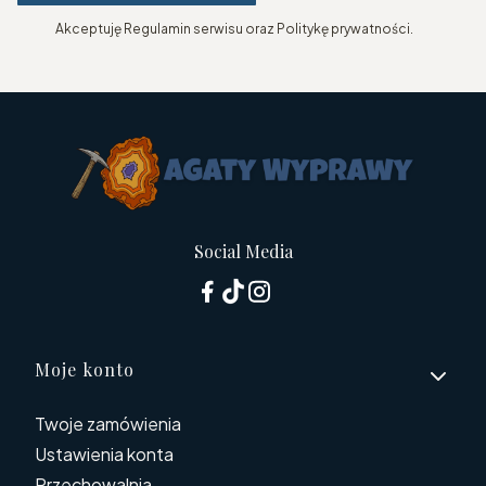
Akceptuję Regulamin serwisu oraz Politykę prywatności.
Social Media
Linki w stopce
Moje konto
Twoje zamówienia
Ustawienia konta
Przechowalnia