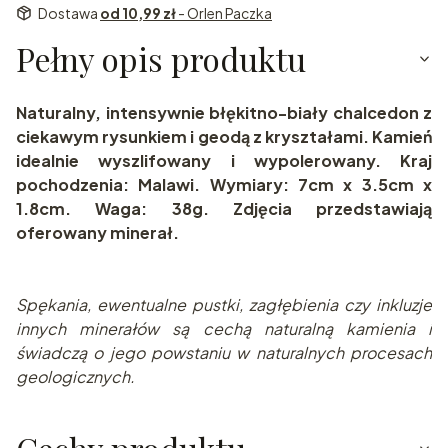
Dostawa
od 10,99 zł
- Orlen Paczka
Pełny opis produktu
Naturalny, intensywnie błękitno-biały chalcedon z
ciekawym rysunkiem i geodą z kryształami. Kamień
idealnie wyszlifowany i wypolerowany. Kraj
pochodzenia: Malawi. Wymiary: 7cm x 3.5cm x
1.8cm. Waga: 38g. Zdjęcia przedstawiają
oferowany minerał.
Spę
kania, ewentualne pustki, zagłębienia czy inkluzje
innych minerałów są cechą naturalną kamienia i
świadczą o jego powstaniu w naturalnych pr
ocesach
geologicznych.