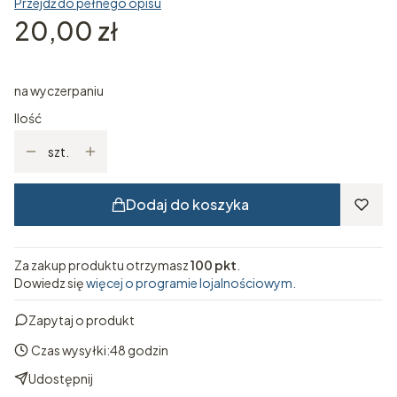
Przejdź do pełnego opisu
Cena
20,00 zł
na wyczerpaniu
Ilość
szt.
Dodaj do koszyka
Za zakup produktu otrzymasz
100 pkt
.
Dowiedz się
więcej o programie lojalnościowym.
Zapytaj o produkt
Czas wysyłki:
48 godzin
Udostępnij