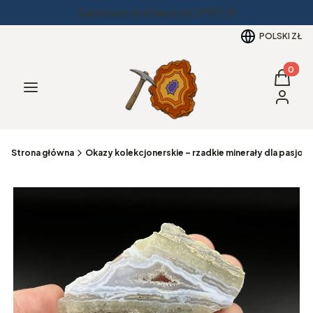
Darmowa dostawa od 299PLN
POLSKI
ZŁ
Produkt
Koszyk
Menu
Zaloguj 
Strona główna
Okazy kolekcjonerskie – rzadkie minerały dla pasjo