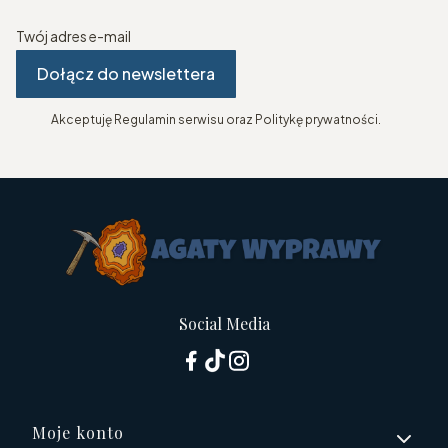
Twój adres e-mail
Dołącz do newslettera
Akceptuję Regulamin serwisu oraz Politykę prywatności.
Social Media
Linki w stopce
Moje konto