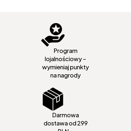
Program
lojalnościowy -
wymieniaj punkty
na nagrody
Darmowa
dostawa od 299