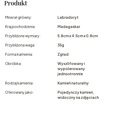
Produkt
Minerał główny:
Labradoryt
Kraj pochodzenia:
Madagaskar
Przybliżone wymiary:
5.8cm x 4.5cm x 0.8cm
Przybliżona waga:
35g
Forma kamienia:
Zgład
Obróbka:
Wyszlifowany i
wypolerowany
jednostronnie
Rodzaj kamienia:
Kamień naturalny
Oferowany jako:
Pojedynczy kamień,
widoczny na zdjęciach