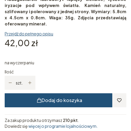
iryzacje pod wpływem światła. Kamień naturalny,
szlifowany i polerowany z jednej strony. Wymiary: 5.8cm
x 4.5cm x 0.8cm. Waga: 35g. Zdjęcia przedstawiają
oferowany minerał.
Przejdź do pełnego opisu
Cena
42,00 zł
na wyczerpaniu
Ilość
szt.
Dodaj do koszyka
Za zakup produktu otrzymasz
210 pkt
.
Dowiedz się
więcej o programie lojalnościowym.