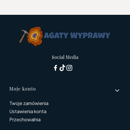
Social Media
Linki w stopce
Moje konto
Twoje zamówienia
Ustawienia konta
Przechowalnia