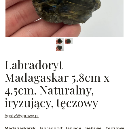
Labradoryt
Madagaskar 5.8cm x
4.5cm. Naturalny,
iryzujący, tęczowy
AgatyWyprawy.pl
Madagaskarski labradoryt łapiący ciekawe, tęczowe