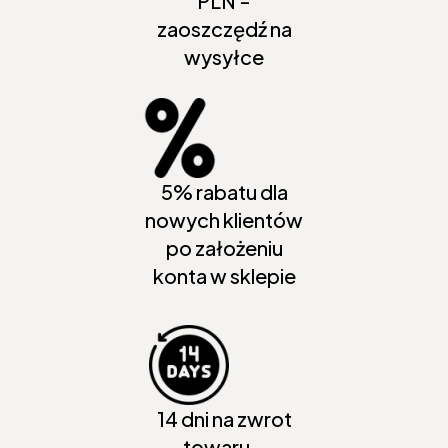
PLN -
zaoszczędź na
wysyłce
5% rabatu dla
nowych klientów
po założeniu
konta w sklepie
14 dni na zwrot
towaru -