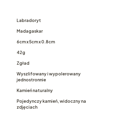
Labradoryt
Madagaskar
6cm x 5cm x 0.8cm
42g
Zgład
Wyszlifowany i wypolerowany
jednostronnie
Kamień naturalny
Pojedynczy kamień, widoczny na
zdjęciach