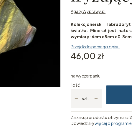
AgatyWyprawy.pl
Kolekcjonerski labrador
światła. Minerał jest natu
wymiary: 6cm x 5cm x 0.8cm.
Przejdź do pełnego opisu
Cena
46,00 zł
na wyczerpaniu
Ilość
szt.
Za zakup produktu otrzymasz
2
Dowiedz się
więcej o programie