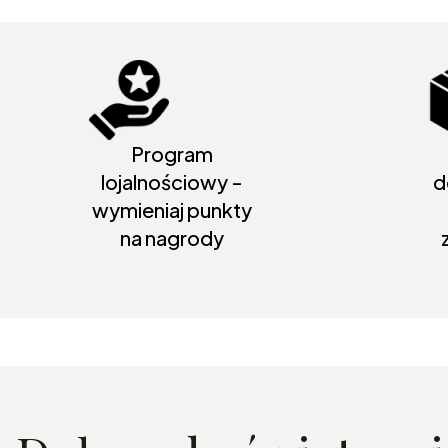
Program
lojalnościowy -
d
wymieniaj punkty
na nagrody