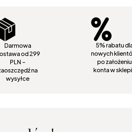
5% rabatu dl
Darmowa
nowych klient
ostawa od 299
po założeniu
PLN -
konta w sklep
zaoszczędź na
wysyłce