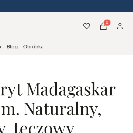
Produkty w kos
Ulubione
Koszyk
Zaloguj 
k
Blog
Obróbka
ryt Madagaskar
cm. Naturalny,
y, tęczowy