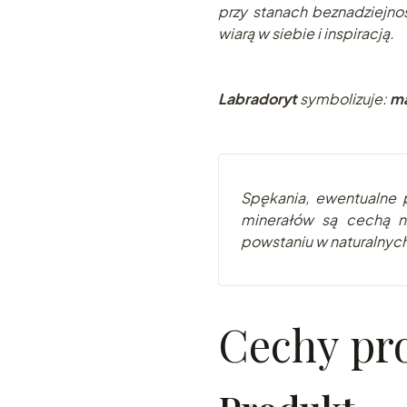
przy stanach beznadziejnoś
wiarą w siebie i inspiracją.
Labradoryt
symbolizuje:
mą
Spękania, ewentualne p
minerałów są cechą na
powstaniu w naturalnyc
Cechy pr