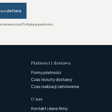
newslettera
-mail
n serwisu oraz Politykę prywatności.
topce
Płatności i dostawa
Formy płatności
Czas i koszty dostawy
Czas realizacji zamówienia
O nas
Kontakt i dane firmy