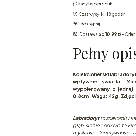
Zapytaj o produkt
Czas wysyłki:
48 godzin
Udostępnij
Dostawa
od 10,99 zł
- Orle
Pełny opi
Kolekcjonerski labradory
wpływem światła. Mine
wypolerowany z jednej
0.8cm. Waga: 42g. Zdjęci
Labradoryt
to znakomity k
głąb siebie i odkryć to 
myślenie i kreatywność. 