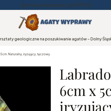
Darmowa dostawa od 299PLN
rsztaty geologiczne na poszukiwanie agatów – Dolny Śląs
cm. Naturalny, iryzujący, tęczowy
Labrado
6cm x 5
iryzując