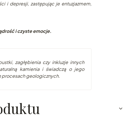
ci i depresji, zastępując je entuzjazmem,
drość i czyste emocje.
ustki, zagłębienia czy inkluzje innych
turalną kamienia i świadczą o jego
h procesach geologicznych.
oduktu