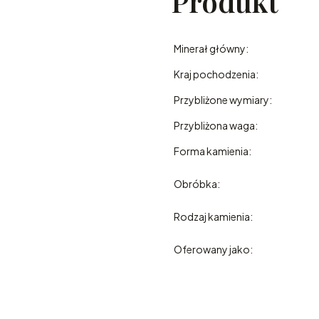
Produkt
Minerał główny:
Kraj pochodzenia:
Przybliżone wymiary:
Przybliżona waga:
Forma kamienia:
Obróbka:
Rodzaj kamienia:
Oferowany jako: