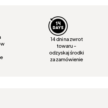
a
14 dni na zwrot
ów
towaru -
odzyskaj środki
ie
za zamówienie