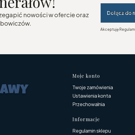
inerałów!
Dołącz do 
Twój adres e
rzegapić nowości w ofercie oraz
lubowiczów.
Akceptuję Regulami
Linki w s
Moje konto
Twoje zamówienia
Ustawienia konta
Przechowalnia
Informacje
Regulamin sklepu