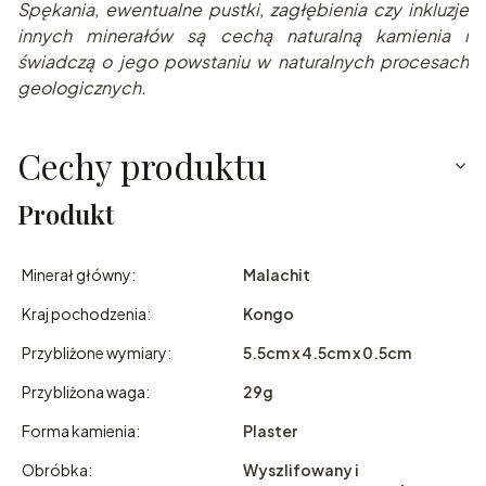
Spę
kania, ewentualne pustki, zagłębienia czy inkluzje
innych minerałów są cechą naturalną kamienia i
świadczą o jego powstaniu w naturalnych pr
ocesach
geologicznych.
Cechy produktu
Produkt
Minerał główny:
Malachit
Kraj pochodzenia:
Kongo
Przybliżone wymiary:
5.5cm x 4.5cm x 0.5cm
Przybliżona waga:
29g
Forma kamienia:
Plaster
Obróbka:
Wyszlifowany i