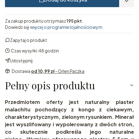
Za zakup produktu otrzymasz
195 pkt
.
Dowiedz się
więcej o programie lojalnościowym.
Zapytaj o produkt
Czas wysyłki:
48 godzin
Udostępnij
Dostawa
od 10,99 zł
- Orlen Paczka
Pełny opis produktu
Przedmiotem oferty jest naturalny plaster
malachitu pochodzący z kongo z ciekawym,
charakterystycznym, zielonym rysunkiem. Minerał
jest wyszlifowany i wypolerowany z dwóch stron,
co skutecznie podkreśla jego naturalne