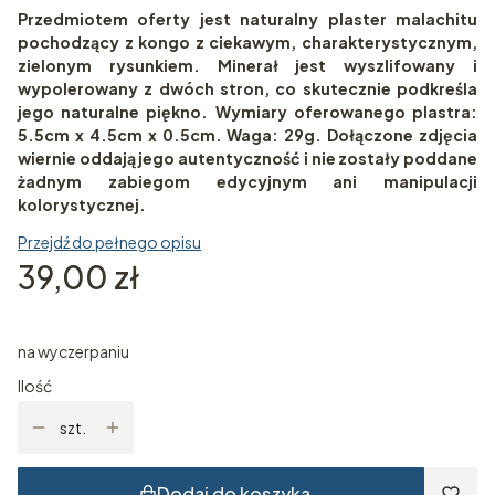
Przedmiotem oferty jest naturalny plaster malachitu
pochodzący z kongo z ciekawym, charakterystycznym,
zielonym rysunkiem. Minerał jest wyszlifowany i
wypolerowany z dwóch stron, co skutecznie podkreśla
jego naturalne piękno. Wymiary oferowanego plastra:
5.5cm x 4.5cm x 0.5cm. Waga: 29g. Dołączone zdjęcia
wiernie oddają jego autentyczność i nie zostały poddane
żadnym zabiegom edycyjnym ani manipulacji
kolorystycznej.
Przejdź do pełnego opisu
Cena
39,00 zł
na wyczerpaniu
Ilość
szt.
Dodaj do koszyka