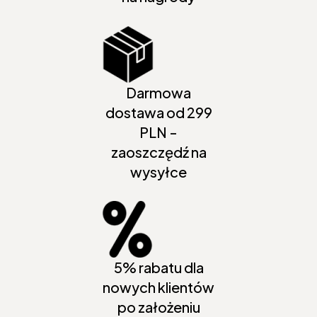
Darmowa
dostawa od 299
PLN -
zaoszczędź na
wysyłce
5% rabatu dla
nowych klientów
po założeniu