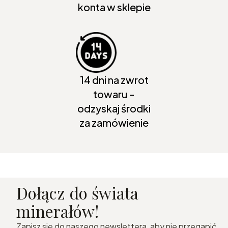
konta w sklepie
14 dni na zwrot
towaru -
odzyskaj środki
za zamówienie
Dołącz do świata
minerałów!
Zapisz się do naszego newslettera, aby nie przegapić