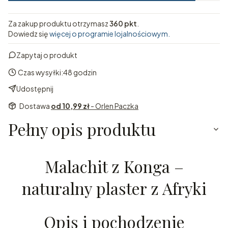
Za zakup produktu otrzymasz
360 pkt
.
Dowiedz się
więcej o programie lojalnościowym.
Zapytaj o produkt
Czas wysyłki:
48 godzin
Udostępnij
Dostawa
od 10,99 zł
- Orlen Paczka
Pełny opis produktu
Malachit z Konga –
naturalny plaster z Afryki
Opis i pochodzenie