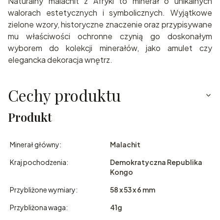
Naturalny malachit z Afryki to minerał o unikalnych
walorach estetycznych i symbolicznych. Wyjątkowe
zielone wzory, historyczne znaczenie oraz przypisywane
mu właściwości ochronne czynią go doskonałym
wyborem do kolekcji minerałów, jako amulet czy
elegancka dekoracja wnętrz.
Cechy produktu
Produkt
Minerał główny:
Malachit
Kraj pochodzenia:
Demokratyczna Republika
Kongo
Przybliżone wymiary:
58 x 53 x 6 mm
Przybliżona waga:
41g