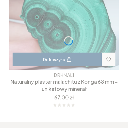
Do koszyka
DRKMAL1
Naturalny plaster malachitu z Konga 68 mm –
unikatowy minerał
Cena
67,00 zł