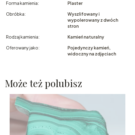
Forma kamienia:
Plaster
Obróbka:
Wyszlifowany i
wypolerowany z dwóch
stron
Rodzaj kamienia:
Kamień naturalny
Oferowany jako:
Pojedynczy kamień,
widoczny na zdjęciach
Może też polubisz