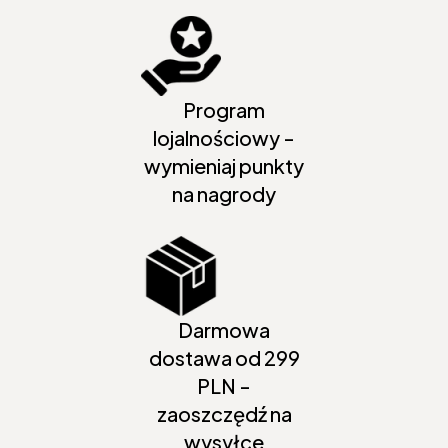
Program
lojalnościowy -
wymieniaj punkty
na nagrody
Darmowa
dostawa od 299
PLN -
zaoszczędź na
wysyłce