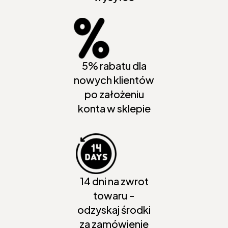
5% rabatu dla
nowych klientów
po założeniu
konta w sklepie
14 dni na zwrot
towaru -
odzyskaj środki
za zamówienie