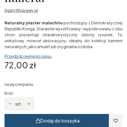
AgatyWyprawy.pl
Naturalny plaster malachitu
pochodzący z Demokratycznej
Republiki Konga. Starannie wyszlifowany i wypolerowany z obu
stron, prezentuje charakterystyczny zielony rysunek. To
unikatowy
minerał dekoracyjny
, idealny do kolekcji kamieni
naturalnych, jako amulet lub oryginalna ozdoba.
Przejdź do pełnego opisu
Cena
72,00 zł
na wyczerpaniu
Ilość
szt.
Dodaj do koszyka