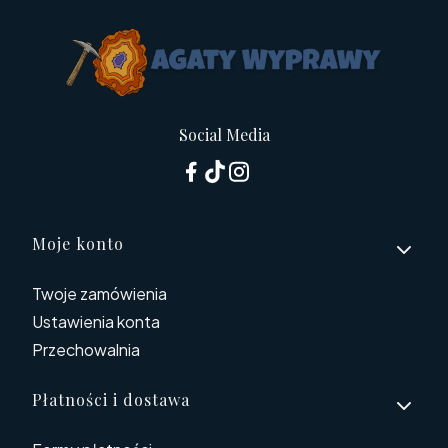
Social Media
Linki w stopce
Moje konto
Twoje zamówienia
Ustawienia konta
Przechowalnia
Płatności i dostawa