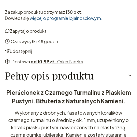
Za zakup produktu otrzymasz
130 pkt
.
Dowiedz się
więcej o programie lojalnościowym.
Zapytaj o produkt
Czas wysyłki:
48 godzin
Udostępnij
Dostawa
od 10,99 zł
- Orlen Paczka
Pełny opis produktu
Pierścionek z Czarnego Turmalinu z Piaskiem
Pustyni. Biżuteria z Naturalnych Kamieni.
Wykonany z drobnych, fasetowanych koralików
czarnego turmalinu o średnicy ok. 1 mm, uzupełniony o
koralik piasku pustyni, nawleczonych na elastyczną,
czarną gumkę jubilerską. Kamienie zostały starannie