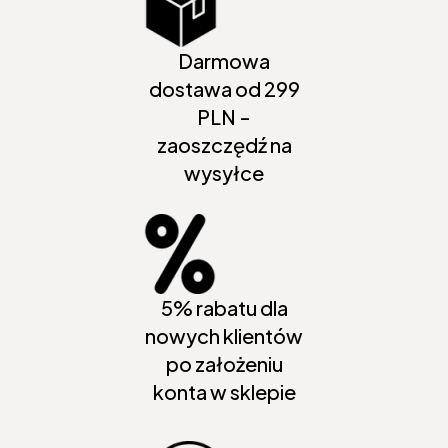
Darmowa
dostawa od 299
PLN -
zaoszczędź na
wysyłce
5% rabatu dla
nowych klientów
po założeniu
konta w sklepie