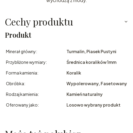
wychodzą z mody.
Cechy produktu
Produkt
Minerał główny:
Turmalin, Piasek Pustyni
Przybliżone wymiary:
Średnica koralików 1mm
Forma kamienia:
Koralik
Obróbka:
Wypolerowany, Fasetowany
Rodzaj kamienia:
Kamień naturalny
Oferowany jako:
Losowo wybrany produkt