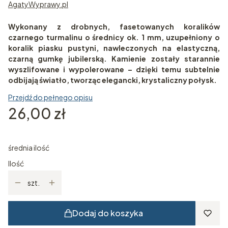
AgatyWyprawy.pl
Wykonany z drobnych, fasetowanych koralików
czarnego turmalinu o średnicy ok. 1 mm, uzupełniony o
koralik piasku pustyni, nawleczonych na elastyczną,
czarną gumkę jubilerską. Kamienie zostały starannie
wyszlifowane i wypolerowane – dzięki temu subtelnie
odbijają światło, tworząc elegancki, krystaliczny połysk.
Przejdź do pełnego opisu
Cena
26,00 zł
średnia ilość
Ilość
szt.
Dodaj do koszyka