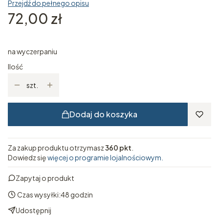
Przejdź do pełnego opisu
Cena
72,00 zł
na wyczerpaniu
Ilość
szt.
Dodaj do koszyka
Za zakup produktu otrzymasz
360 pkt
.
Dowiedz się
więcej o programie lojalnościowym.
Zapytaj o produkt
Czas wysyłki:
48 godzin
Udostępnij