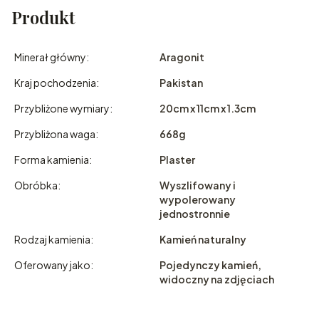
Produkt
Minerał główny:
Aragonit
Kraj pochodzenia:
Pakistan
Przybliżone wymiary:
20cm x 11cm x 1.3cm
Przybliżona waga:
668g
Forma kamienia:
Plaster
Obróbka:
Wyszlifowany i
wypolerowany
jednostronnie
Rodzaj kamienia:
Kamień naturalny
Oferowany jako:
Pojedynczy kamień,
widoczny na zdjęciach