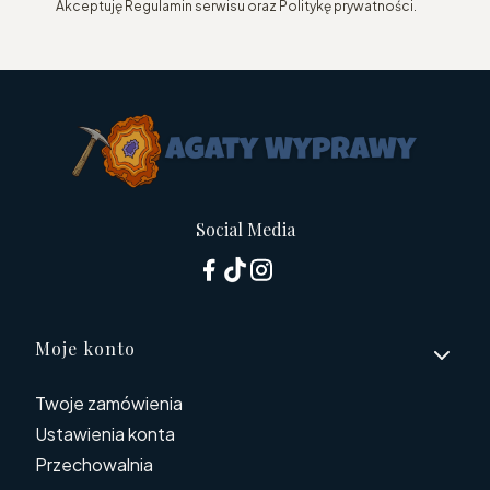
Akceptuję Regulamin serwisu oraz Politykę prywatności.
Social Media
Linki w stopce
Moje konto
Twoje zamówienia
Ustawienia konta
Przechowalnia