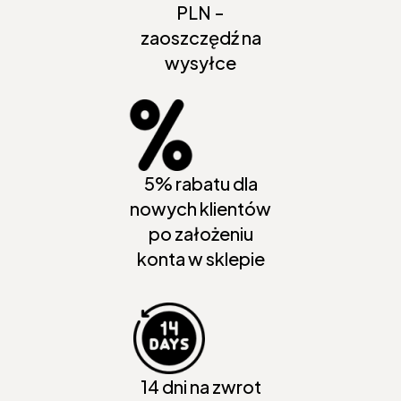
PLN -
zaoszczędź na
wysyłce
5% rabatu dla
nowych klientów
po założeniu
konta w sklepie
14 dni na zwrot