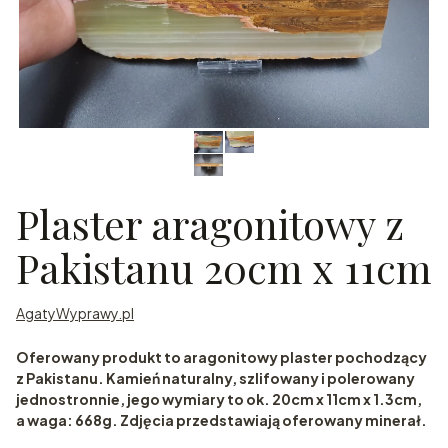
Plaster aragonitowy z
Pakistanu 20cm x 11cm
AgatyWyprawy.pl
Oferowany produkt to aragonitowy plaster pochodzący
z Pakistanu. Kamień naturalny, szlifowany i polerowany
jednostronnie, jego wymiary to ok. 20cm x 11cm x 1.3cm,
a waga: 668g. Zdjęcia przedstawiają oferowany minerał.