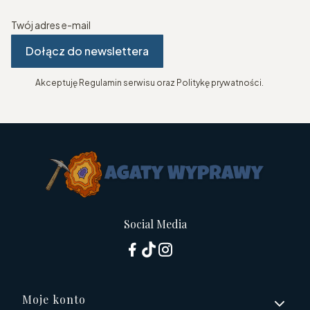
Twój adres e-mail
Dołącz do newslettera
Akceptuję Regulamin serwisu oraz Politykę prywatności.
Social Media
Linki w stopce
Moje konto