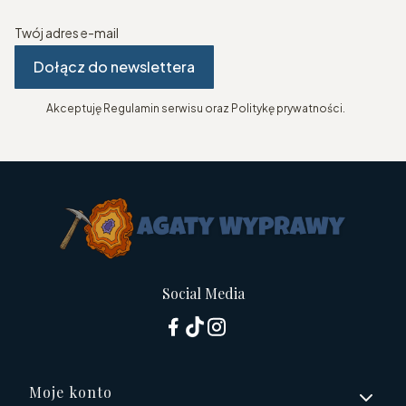
Twój adres e-mail
Dołącz do newslettera
Akceptuję Regulamin serwisu oraz Politykę prywatności.
Social Media
Linki w stopce
Moje konto