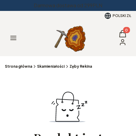
Darmowa dostawa od 299PLN
POLSKI
ZŁ
Produkt
Koszyk
Menu
Zaloguj 
Strona główna
Skamieniałości
Zęby Rekina