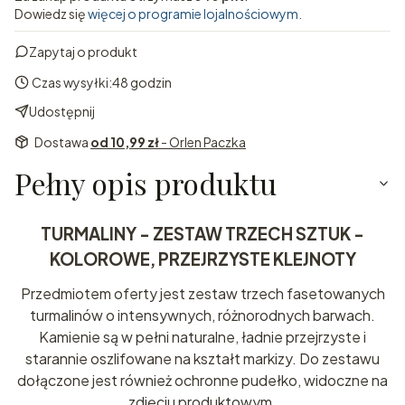
Dowiedz się
więcej o programie lojalnościowym.
Zapytaj o produkt
Czas wysyłki:
48 godzin
Udostępnij
Dostawa
od 10,99 zł
- Orlen Paczka
Pełny opis produktu
TURMALINY - ZESTAW TRZECH SZTUK -
KOLOROWE, PRZEJRZYSTE KLEJNOTY
Przedmiotem oferty jest zestaw trzech fasetowanych
turmalinów o intensywnych, różnorodnych barwach.
Kamienie są w pełni naturalne, ładnie przejrzyste i
starannie oszlifowane na kształt markizy. Do zestawu
dołączone jest również ochronne pudełko, widoczne na
zdjęciu produktowym.