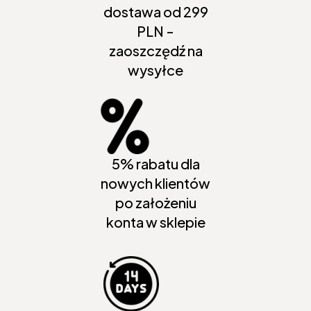
dostawa od 299
PLN -
zaoszczędź na
wysyłce
5% rabatu dla
nowych klientów
po założeniu
konta w sklepie