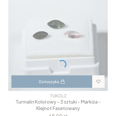
Do koszyka
TUKOL2
Turmalin Kolorowy - 3 sztuki - Markiza -
Klejnot Fasetowany
Cena
68,00 zł