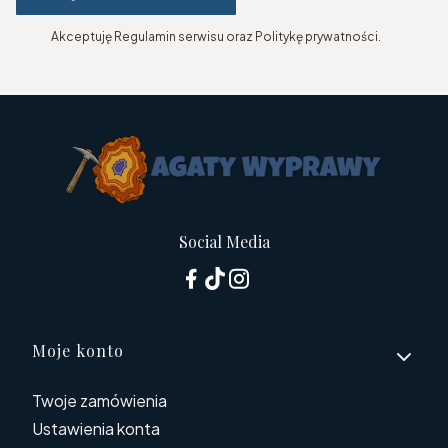
Akceptuję Regulamin serwisu oraz Politykę prywatności.
Social Media
Linki w stopce
Moje konto
Twoje zamówienia
Ustawienia konta