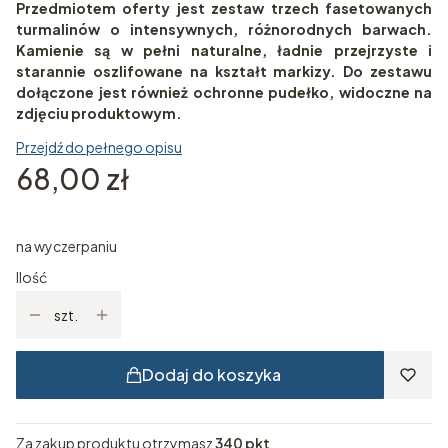
Przedmiotem oferty jest zestaw trzech fasetowanych
turmalinów o intensywnych, różnorodnych barwach.
Kamienie są w pełni naturalne, ładnie przejrzyste i
starannie oszlifowane na kształt markizy. Do zestawu
dołączone jest również ochronne pudełko, widoczne na
zdjęciu produktowym.
Przejdź do pełnego opisu
Cena
68,00 zł
na wyczerpaniu
Ilość
szt.
Dodaj do koszyka
Za zakup produktu otrzymasz
340 pkt
.