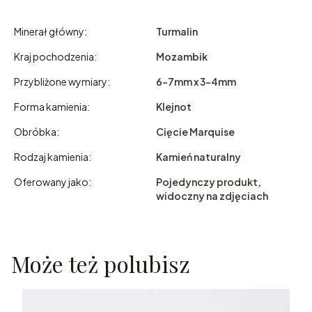
Minerał główny:
Turmalin
Kraj pochodzenia:
Mozambik
Przybliżone wymiary:
6-7mm x 3-4mm
Forma kamienia:
Klejnot
Obróbka:
Cięcie Marquise
Rodzaj kamienia:
Kamień naturalny
Oferowany jako:
Pojedynczy produkt,
widoczny na zdjęciach
Może też polubisz