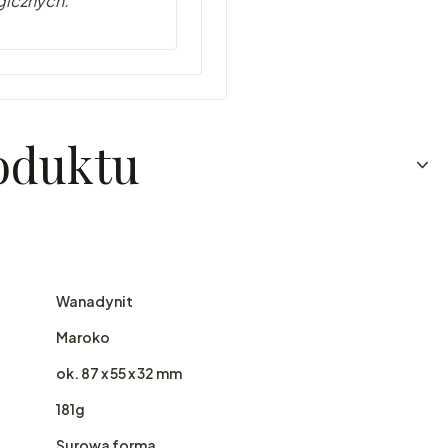
gicznych.
oduktu
Wanadynit
Maroko
ok. 87 x 55 x 32 mm
181g
Surowa forma