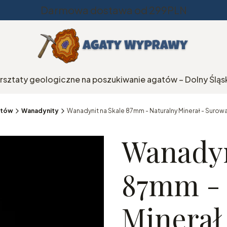
Darmowa dostawa od 299PLN
rsztaty geologiczne na poszukiwanie agatów – Dolny Śląs
natów
Wanadynity
Wanadynit na Skale 87mm - Naturalny Minerał - Surow
Wanadyn
87mm - 
Minerał