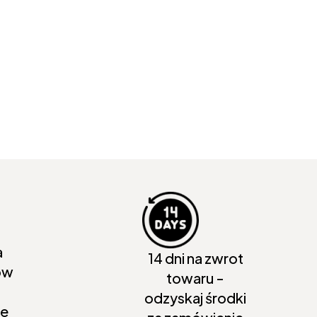
a
14 dni na zwrot
ów
towaru -
odzyskaj środki
ie