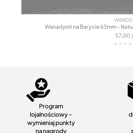
WANDS
Wanadynit na Barycie 63mm - Natu
Cena
57,00 z
Program
lojalnościowy -
d
wymieniaj punkty
na nagrody