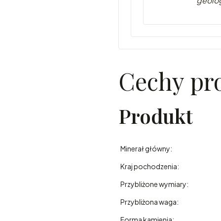
geolo
Cechy pr
Produkt
Minerał główny:
Kraj pochodzenia:
Przybliżone wymiary:
Przybliżona waga:
Forma kamienia: