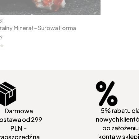
31
ralny Minerał - Surowa Forma
ł
5% rabatu dl
Darmowa
nowych klient
ostawa od 299
po założeniu
PLN -
konta w sklep
zaoszczędź na