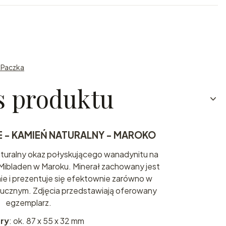
n Paczka
s produktu
E - KAMIEŃ NATURALNY - MAROKO
aturalny okaz połyskującego wanadynitu na
 Mibladen w Maroku. Minerał zachowany jest
mie i prezentuje się efektownie zarówno w
sztucznym. Zdjęcia przedstawiają oferowany
egzemplarz.
ry
: ok. 87 x 55 x 32 mm