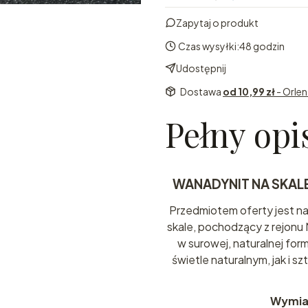
Zapytaj o produkt
Czas wysyłki:
48 godzin
Udostępnij
Dostawa
od 10,99 zł
- Orle
Pełny opi
WANADYNIT NA SKAL
Przedmiotem oferty jest n
skale, pochodzący z rejonu
w surowej, naturalnej for
świetle naturalnym, jak i 
Wymia