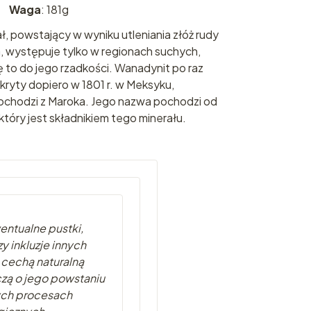
Waga
: 181g
ał, powstający w wyniku utleniania złóż rudy
na, występuje tylko w regionach suchych,
 to do jego rzadkości. Wanadynit po raz
kryty dopiero w 1801 r. w Meksyku,
chodzi z Maroka. Jego nazwa pochodzi od
który jest składnikiem tego minerału.
entualne pustki,
y inkluzje innych
 cechą naturalną
czą o jego powstaniu
ych procesach