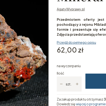
AgatyWyprawy.pl
Przedmiotem oferty jest
pochodzący z rejonu Miblad
formie i prezentuje się ef
Zdjęcia przedstawiają ofer
Przejdź do pełnego opisu
Cena
62,00 zł
na wyczerpaniu
Ilość
szt.
Za zakup produktu otrzymasz
3
Dowiedz się
więcej o programie