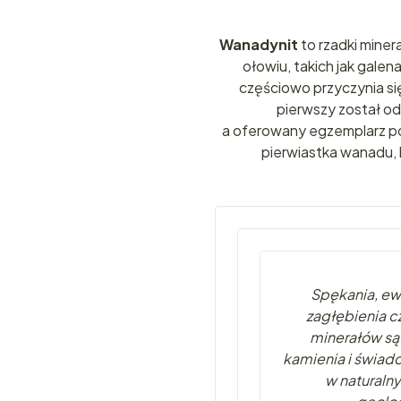
Wanadynit
to rzadki miner
ołowiu, takich jak gale
częściowo przyczynia się
pierwszy został od
a oferowany egzemplarz po
pierwiastka wanadu, 
Spękania, ew
zagłębienia cz
minerałów są
kamienia i świad
w naturaln