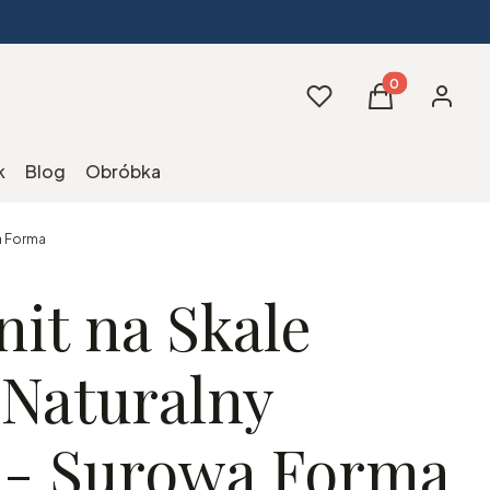
Produkty w kos
Ulubione
Koszyk
Zaloguj 
k
Blog
Obróbka
a Forma
it na Skale
Naturalny
 - Surowa Forma